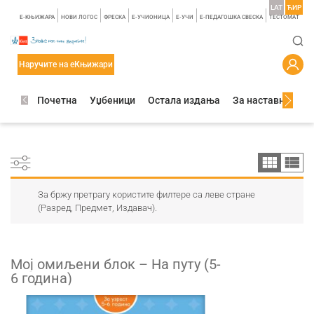
LAT
ЋИР
E-КЊИЖАРА
НОВИ ЛОГОС
ФРЕСКА
E-УЧИОНИЦА
E-УЧИ
Е-ПЕДАГОШКА СВЕСКА
TЕСТОМАТ
Наручите на еКњижари
Почетна
Уџбеници
Остала издања
За наставнике
За бржу претрагу користите филтере са леве стране
(Разред, Предмет, Издавач).
Мој омиљени блок – На путу (5-
6 годинa)