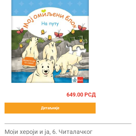
649.00
РСД
Детаљније
Моји хероји и ја, 6. Читалачког