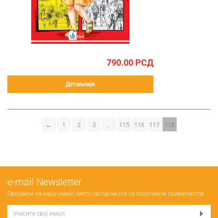
790.00
РСД
Детаљније
←
1
2
3
…
115
116
117
118
е-mail Newsletter
Пријавом на нашу имејл листу сагласни сте са
политиком приватности