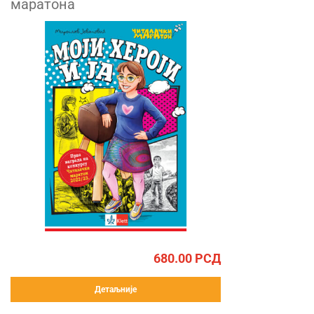
маратона
680.00
РСД
Детаљније