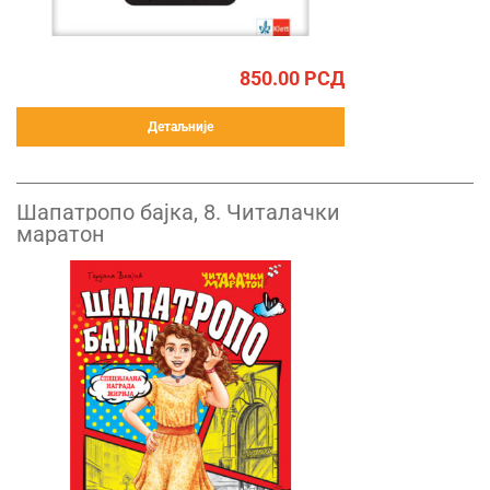
850.00
РСД
Детаљније
Шапатропо бајка, 8. Читалачки
маратон