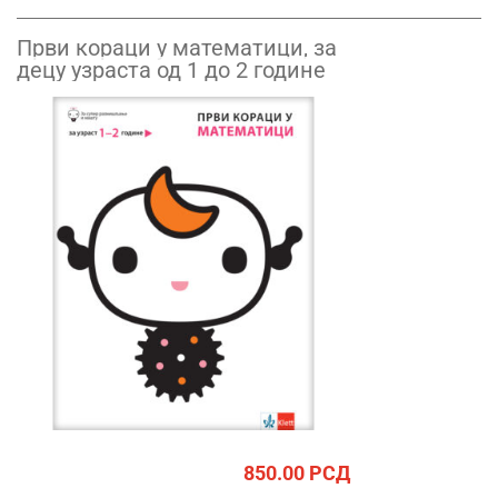
Први кораци у математици, за
децу узраста од 1 до 2 године
850.00
РСД