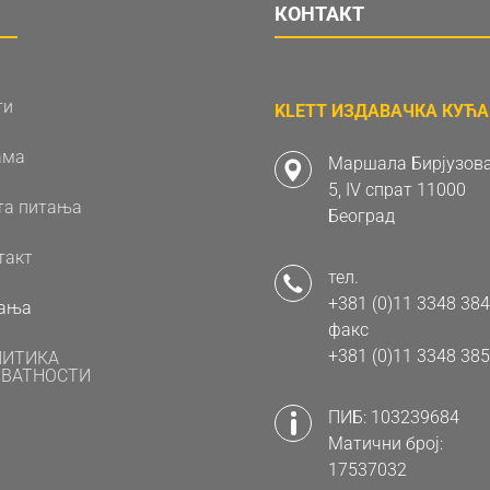
КОНТАКТ
ти
KLETT ИЗДАВАЧКА КУЋА 
ама
Маршала Бирјузова
5, IV спрат 11000
та питања
Београд
такт
тел.
+381 (0)11 3348 384
ања
факс
+381 (0)11 3348 385
ЛИТИКА
ВАТНОСТИ
ПИБ: 103239684
Матични број:
17537032