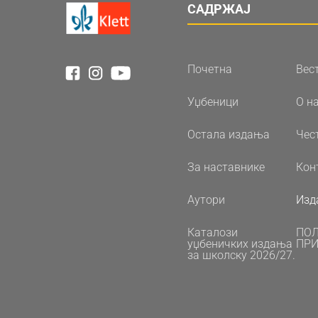
САДРЖАЈ
Почетна
Вес
Уџбеници
О н
Остала издања
Чес
За наставнике
Кон
Аутори
Изд
Каталози
ПО
уџбеничких издања
ПРИ
за школску 2026/27.