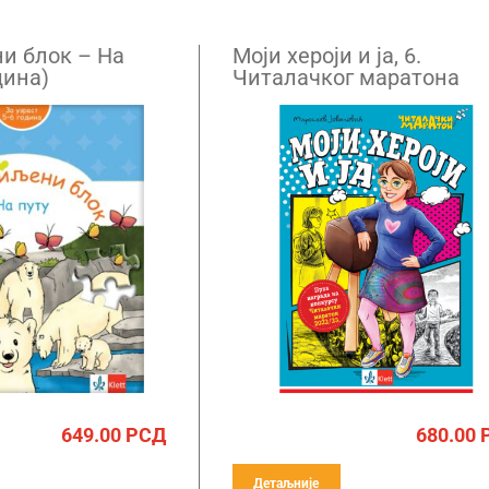
и блок – На
Моји хероји и ја, 6.
динa)
Читалачког маратона
649.00
РСД
680.00
Детаљније