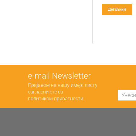
Детаљније
е-mail Newsletter
Пријавом на нашу имејл листу
сагласни сте са
политиком приватности