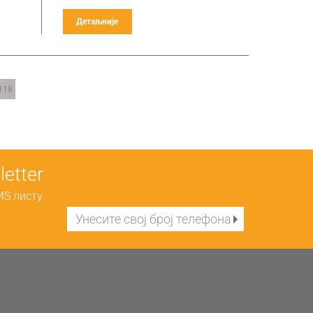
Детаљније
118
etter
MS листу