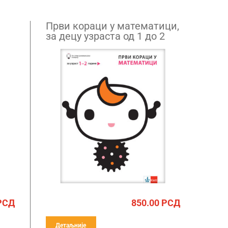
Први кораци у математици,
за децу узраста од 1 до 2
године
РСД
850.00
РСД
Детаљније