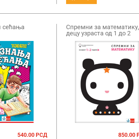
и сећања
Спремни за математику,
децу узраста од 1 до 2
године
540.00
РСД
850.00