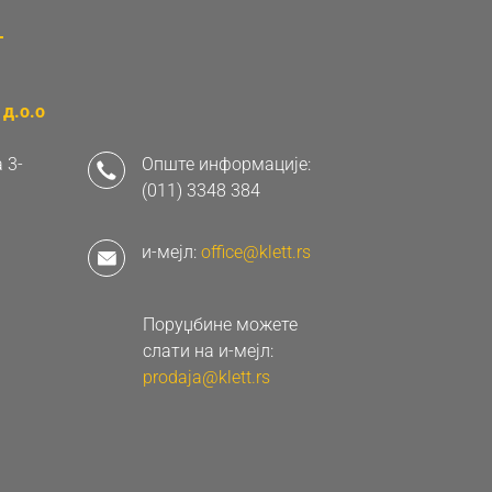
д.о.о
 3-
Опште информације:
(011) 3348 384
и-мејл:
office@klett.rs
Поруџбине можете
слати на и-мејл:
prodaja@klett.rs