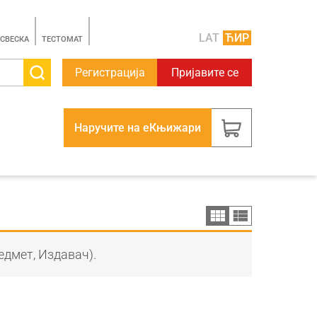
LAT
ЋИР
 СВЕСКА
TЕСТОМАТ
Регистрација
Пријавите се
Наручите на еКњижари
едмет, Издавач).