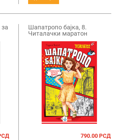
 за
Шапатропо бајка, 8.
Читалачки маратон
РСД
790.00
РСД