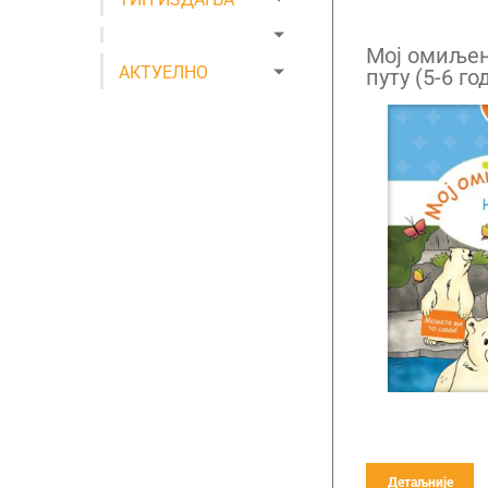
Мој омиљен
АКТУЕЛНО
путу (5-6 го
Детаљније