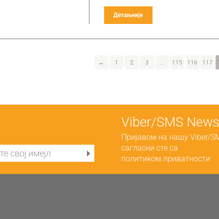
Детаљније
←
1
2
3
…
115
116
117
Viber/SMS Newsl
Пријавом на нашу Viber/S
сагласни сте са
политиком приватности