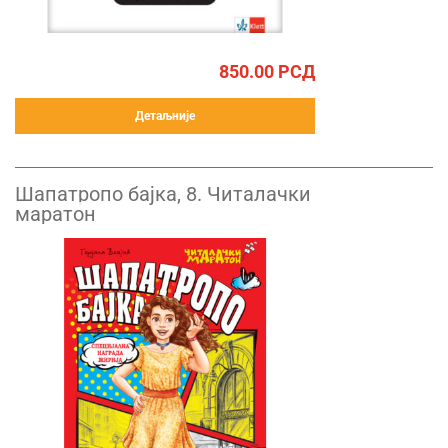
850.00
РСД
Детаљније
Шапатропо бајка, 8. Читалачки
маратон