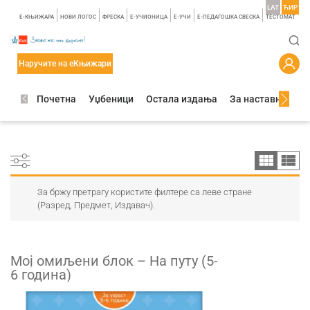
LAT
ЋИР
E-КЊИЖАРА
НОВИ ЛОГОС
ФРЕСКА
E-УЧИОНИЦА
E-УЧИ
Е-ПЕДАГОШКА СВЕСКА
TЕСТОМАТ
Наручите на еКњижари
Почетна
Уџбеници
Остала издања
За наставнике
За бржу претрагу користите филтере са леве стране
(Разред, Предмет, Издавач).
Мој омиљени блок – На путу (5-
6 годинa)