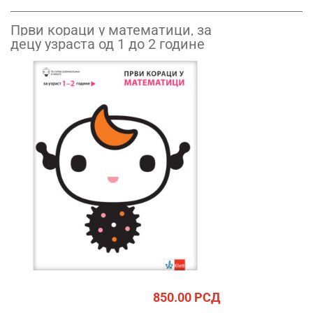
Први кораци у математици, за
децу узраста од 1 до 2 године
850.00
РСД