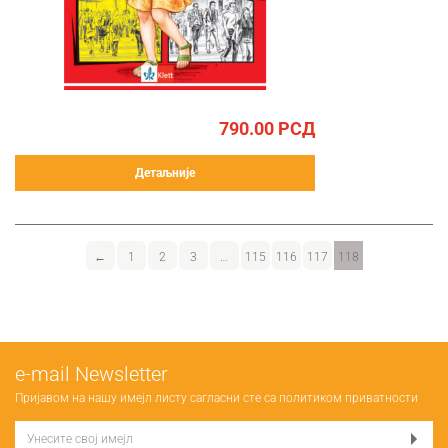
790.00
РСД
Детаљније
←
1
2
3
…
115
116
117
118
е-mail Newsletter
Пријавом на нашу имејл листу сагласни сте са
политиком приватности