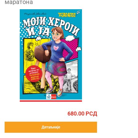
маратона
680.00
РСД
Детаљније