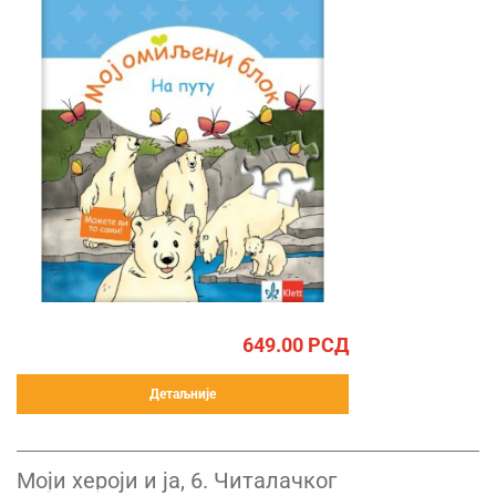
649.00
РСД
Детаљније
Моји хероји и ја, 6. Читалачког