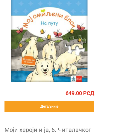
649.00
РСД
Детаљније
Моји хероји и ја, 6. Читалачког