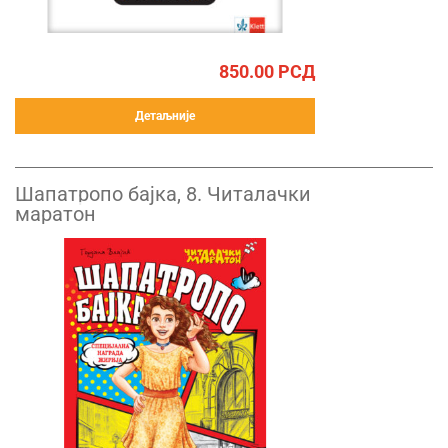
850.00
РСД
Детаљније
Шапатропо бајка, 8. Читалачки
маратон