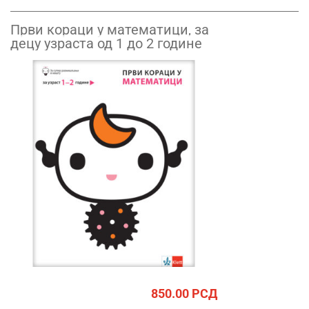
Први кораци у математици, за
децу узраста од 1 до 2 године
850.00
РСД