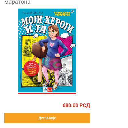
маратона
680.00
РСД
Детаљније