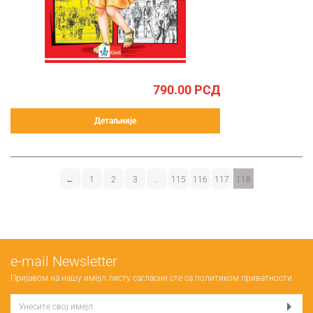
790.00
РСД
Детаљније
←
1
2
3
…
115
116
117
118
е-mail Newsletter
Пријавом на нашу имејл листу сагласни сте са
политиком приватности