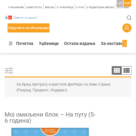
LAT
ЋИР
E-КЊИЖАРА
НОВИ ЛОГОС
ФРЕСКА
E-УЧИОНИЦА
E-УЧИ
Е-ПЕДАГОШКА СВЕСКА
TЕСТОМАТ
Наручите на еКњижари
Почетна
Уџбеници
Остала издања
За наставнике
За бржу претрагу користите филтере са леве стране
(Разред, Предмет, Издавач).
Мој омиљени блок – На путу (5-
6 годинa)