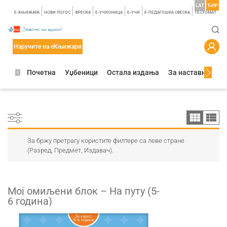
LAT
ЋИР
E-КЊИЖАРА
НОВИ ЛОГОС
ФРЕСКА
E-УЧИОНИЦА
E-УЧИ
Е-ПЕДАГОШКА СВЕСКА
TЕСТОМАТ
Наручите на еКњижари
Почетна
Уџбеници
Остала издања
За наставнике
За бржу претрагу користите филтере са леве стране
(Разред, Предмет, Издавач).
Мој омиљени блок – На путу (5-
6 годинa)