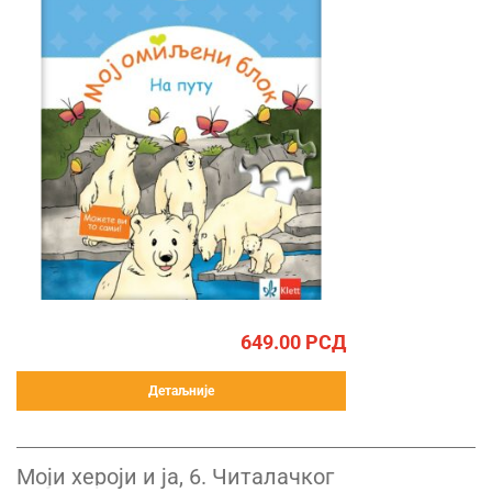
649.00
РСД
Детаљније
Моји хероји и ја, 6. Читалачког