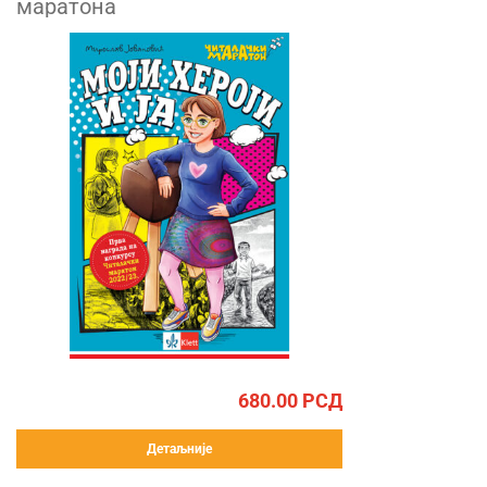
маратона
680.00
РСД
Детаљније