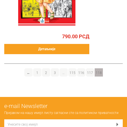
790.00
РСД
Детаљније
←
1
2
3
…
115
116
117
118
е-mail Newsletter
Пријавом на нашу имејл листу сагласни сте са
политиком приватности