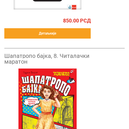
850.00
РСД
Детаљније
Шапатропо бајка, 8. Читалачки
маратон