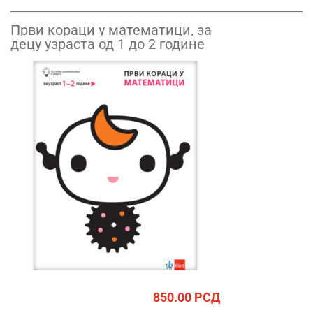
Први кораци у математици, за
децу узраста од 1 до 2 године
850.00
РСД