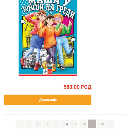
580.00
РСД
Детаљније
←
1
2
3
…
114
115
116
117
118
→