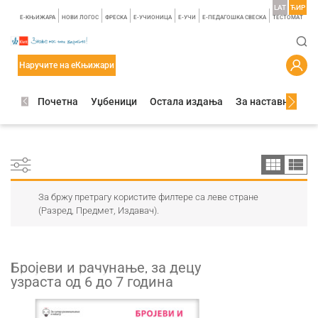
LAT
ЋИР
E-КЊИЖАРА
НОВИ ЛОГОС
ФРЕСКА
E-УЧИОНИЦА
E-УЧИ
Е-ПЕДАГОШКА СВЕСКА
TЕСТОМАТ
Наручите на еКњижари
Почетна
Уџбеници
Остала издања
За наставнике
За бржу претрагу користите филтере са леве стране
(Разред, Предмет, Издавач).
Бројеви и рачунање, за децу
узраста од 6 до 7 година