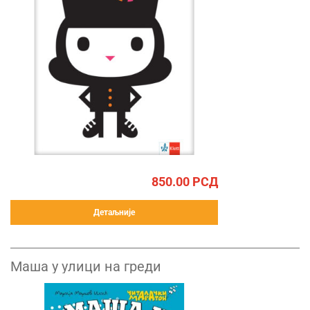
850.00
РСД
Детаљније
Маша у улици на греди