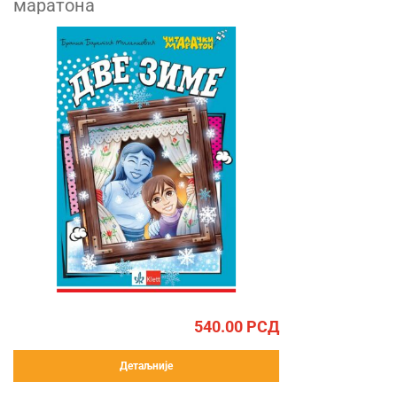
маратона
540.00
РСД
Детаљније