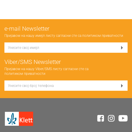
е-mail Newsletter
Пријавом на нашу имејл листу сагласни сте са
политиком приватности
Viber/SMS Newsletter
Пријавом на нашу Viber/SMS листу сагласни сте са
политиком приватности