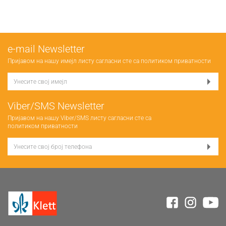
е-mail Newsletter
Пријавом на нашу имејл листу сагласни сте са
политиком приватности
Viber/SMS Newsletter
Пријавом на нашу Viber/SMS листу сагласни сте са
политиком приватности