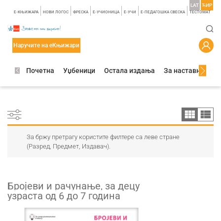
LAT
ЋИР
E-КЊИЖАРА
НОВИ ЛОГОС
ФРЕСКА
E-УЧИОНИЦА
E-УЧИ
Е-ПЕДАГОШКА СВЕСКА
TЕСТОМАТ
Наручите на еКњижари
Почетна
Уџбеници
Остала издања
За наставнике
За бржу претрагу користите филтере са леве стране
(Разред, Предмет, Издавач).
Бројеви и рачунање, за децу
узраста од 6 до 7 година