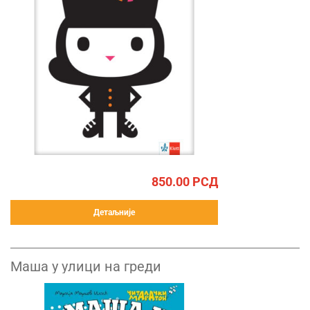
850.00
РСД
Детаљније
Маша у улици на греди