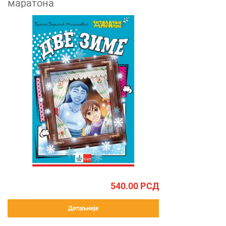
маратона
540.00
РСД
Детаљније