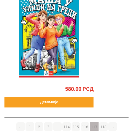
580.00
РСД
Детаљније
←
1
2
3
…
114
115
116
117
118
→