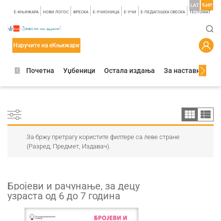
LAT
ЋИР
E-КЊИЖАРА
НОВИ ЛОГОС
ФРЕСКА
E-УЧИОНИЦА
E-УЧИ
Е-ПЕДАГОШКА СВЕСКА
TЕСТОМАТ
Наручите на еКњижари
Почетна
Уџбеници
Остала издања
За наставнике
За бржу претрагу користите филтере са леве стране
(Разред, Предмет, Издавач).
Бројеви и рачунање, за децу
узраста од 6 до 7 година