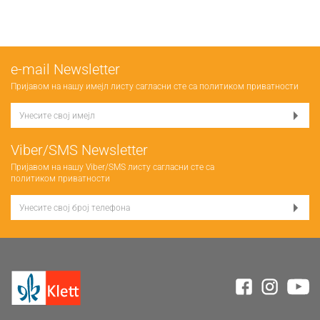
е-mail Newsletter
Пријавом на нашу имејл листу сагласни сте са
политиком приватности
Viber/SMS Newsletter
Пријавом на нашу Viber/SMS листу сагласни сте са
политиком приватности