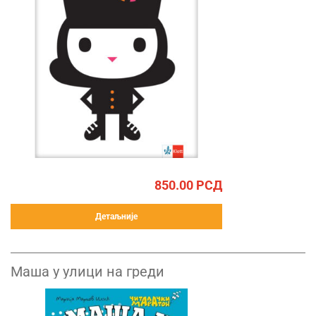
850.00
РСД
Детаљније
Маша у улици на греди