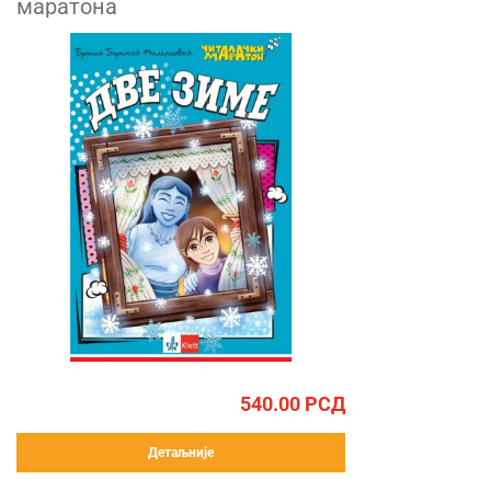
маратона
540.00
РСД
Детаљније