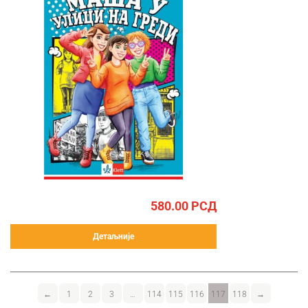
580.00
РСД
Детаљније
←
1
2
3
…
114
115
116
117
118
→