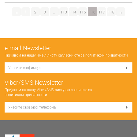
←
1
2
3
…
113
114
115
116
117
118
→
е-mail Newsletter
Пријавом на нашу имејл листу сагласни сте са
политиком приватности
Viber/SMS Newsletter
Пријавом на нашу Viber/SMS листу сагласни сте са
политиком приватности