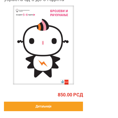
850.00
РСД
Детаљније