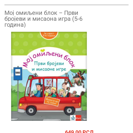
Mој омиљени блок – Први
бројеви и мисаона игра (5-6
годинa)
649.00
РСД