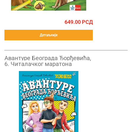
649.00
РСД
Детаљније
Авантуре Београда Ђорђевића,
6. Читалачког маратона