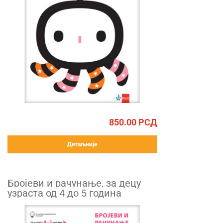
850.00
РСД
Детаљније
Бројеви и рачунање, за децу
узраста од 4 до 5 година