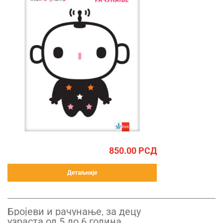
850.00
РСД
Детаљније
Бројеви и рачунање, за децу
узраста од 5 до 6 година