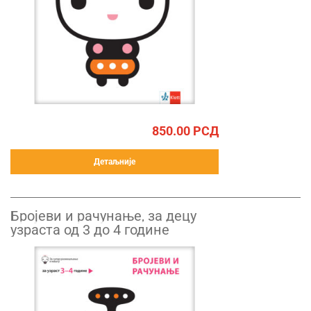
850.00
РСД
Детаљније
Бројеви и рачунање, за децу
узраста од 3 до 4 године