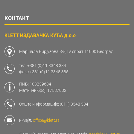
КОНТАКТ
KLETT ИЗДАВАЧКА КУЋА д.о.о
Маршала Бирјузова 3-5, IV спрат 11000 Београд
тел.
+381 (0)11 3348 384
факс
+381 (0)11 3348 385
ПИБ: 103239684
Матични број: 17537032
Опште информације:
(011) 3348 384
и-мејл:
office@klett.rs