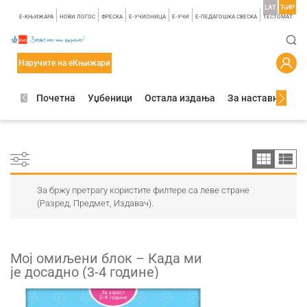
LAT
ЋИР
E-КЊИЖАРА
НОВИ ЛОГОС
ФРЕСКА
E-УЧИОНИЦА
E-УЧИ
Е-ПЕДАГОШКА СВЕСКА
TЕСТОМАТ
Наручите на еКњижари
Почетна
Уџбеници
Остала издања
За наставнике
За бржу претрагу користите филтере са леве стране
(Разред, Предмет, Издавач).
Mој омиљени блок – Када ми
је досадно (3-4 године)