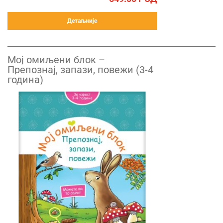
Детаљније
Mој омиљени блок –
Препознај, запази, повежи (3-4
година)