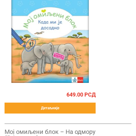
649.00
РСД
Детаљније
Mој омиљени блок – На одмору