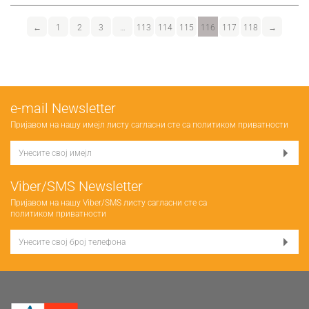
←
1
2
3
…
113
114
115
116
117
118
→
е-mail Newsletter
Пријавом на нашу имејл листу сагласни сте са
политиком приватности
Viber/SMS Newsletter
Пријавом на нашу Viber/SMS листу сагласни сте са
политиком приватности