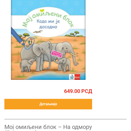
649.00
РСД
Детаљније
Mој омиљени блок – На одмору