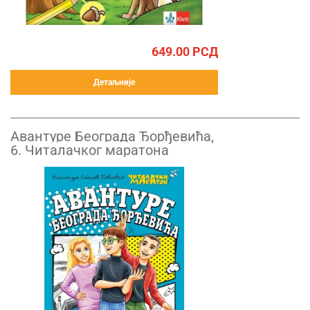
649.00
РСД
Детаљније
Авантуре Београда Ђорђевића,
6. Читалачког маратона