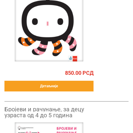
850.00
РСД
Детаљније
Бројеви и рачунање, за децу
узраста од 4 до 5 година