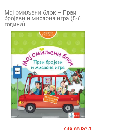
Mој омиљени блок – Први
бројеви и мисаона игра (5-6
годинa)
649.00
РСД