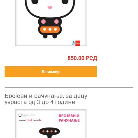
850.00
РСД
Детаљније
Бројеви и рачунање, за децу
узраста од 3 до 4 године