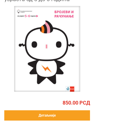
850.00
РСД
Детаљније