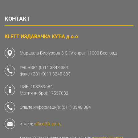
КОНТАКТ
KLETT ИЗДАВАЧКА КУЋА д.о.о
Маршала Бирјузова 3-5, IV спрат 11000 Београд
тел.
+381 (0)11 3348 384
факс
+381 (0)11 3348 385
ПИБ: 103239684
Матични број: 17537032
Опште информације:
(011) 3348 384
и-мејл:
office@klett.rs