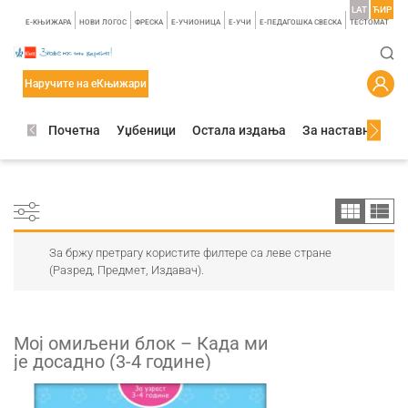
LAT
ЋИР
E-КЊИЖАРА
НОВИ ЛОГОС
ФРЕСКА
E-УЧИОНИЦА
E-УЧИ
Е-ПЕДАГОШКА СВЕСКА
TЕСТОМАТ
Наручите на еКњижари
Почетна
Уџбеници
Остала издања
За наставнике
За бржу претрагу користите филтере са леве стране
(Разред, Предмет, Издавач).
Mој омиљени блок – Када ми
је досадно (3-4 године)