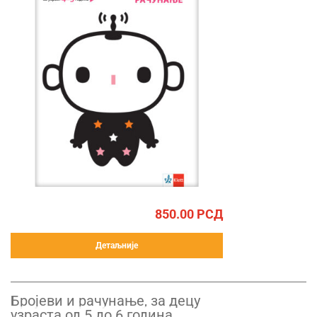
850.00
РСД
Детаљније
Бројеви и рачунање, за децу
узраста од 5 до 6 година