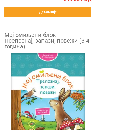
Детаљније
Mој омиљени блок –
Препознај, запази, повежи (3-4
година)