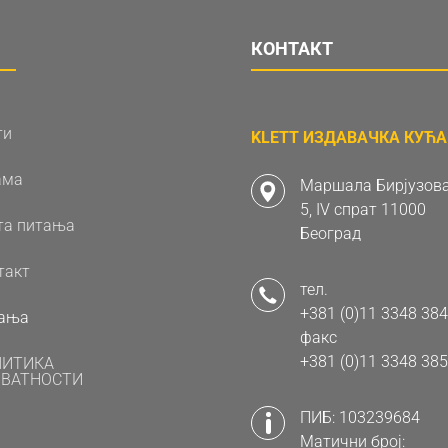
КОНТАКТ
ти
KLETT ИЗДАВАЧКА КУЋА 
ама
Маршала Бирјузова
5, IV спрат 11000
та питања
Београд
такт
тел.
+381 (0)11 3348 384
ања
факс
+381 (0)11 3348 385
ЛИТИКА
ВАТНОСТИ
ПИБ: 103239684
Матични број: