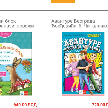
и блок –
Авантуре Београда
запази, повежи
Ђорђевића, 6. Читалачко
)
маратона
649.00
РСД
720.00