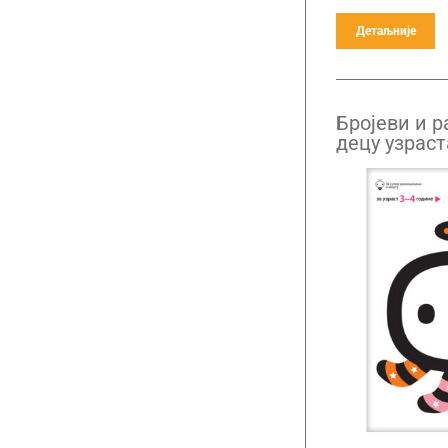
Детаљније
Бројеви и р
децу узраст
године