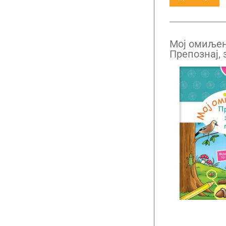
Mој омиљен
Препознај, 
(3-4 година