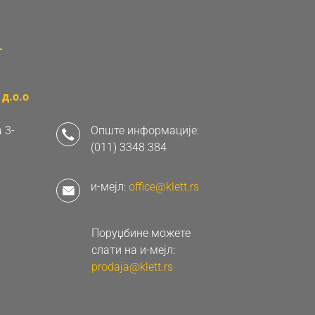
д.о.о
 3-
Опште информације:
(011) 3348 384
и-мејл:
office@klett.rs
Поруџбине можете
слати на и-мејл:
prodaja@klett.rs