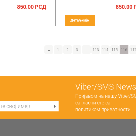
850.00
РСД
850.00
Детаљније
←
1
2
3
…
113
114
115
116
11
Viber/SMS Newsl
Пријавом на нашу Viber/S
сагласни сте са
политиком приватности