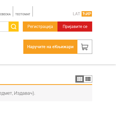
LAT
ЋИР
 СВЕСКА
TЕСТОМАТ
Регистрација
Пријавите се
Наручите на еКњижари
едмет, Издавач).