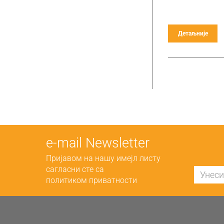
Детаљније
е-mail Newsletter
Пријавом на нашу имејл листу
сагласни сте са
политиком приватности