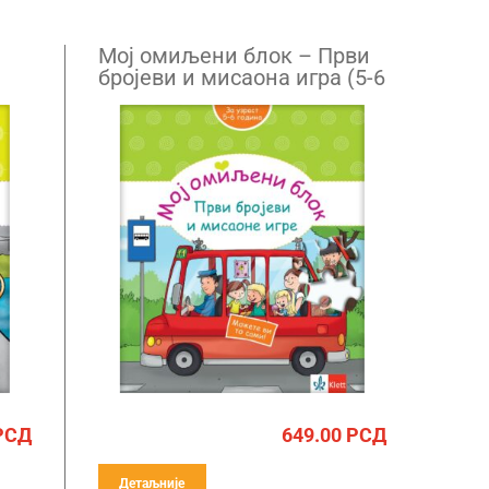
Mој омиљени блок – Први
бројеви и мисаона игра (5-6
годинa)
РСД
649.00
РСД
Детаљније