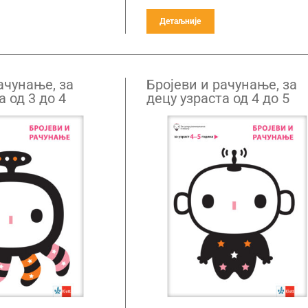
Детаљније
ачунање, за
Бројеви и рачунање, за
а од 3 до 4
децу узраста од 4 до 5
година