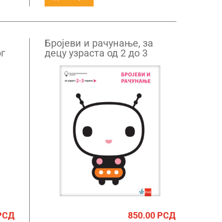
Бројеви и рачунање, за
г
децу узраста од 2 до 3
године
РСД
850.00
РСД