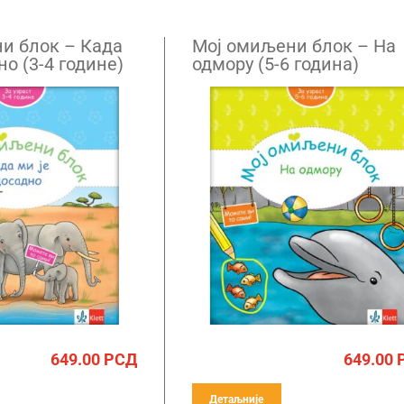
и блок – Када
Mој омиљени блок – На
но (3-4 године)
одмору (5-6 година)
649.00
РСД
649.00
Детаљније