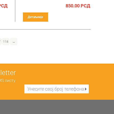
РСД
850.00
РСД
Детаљније
7
118
→
etter
MS листу