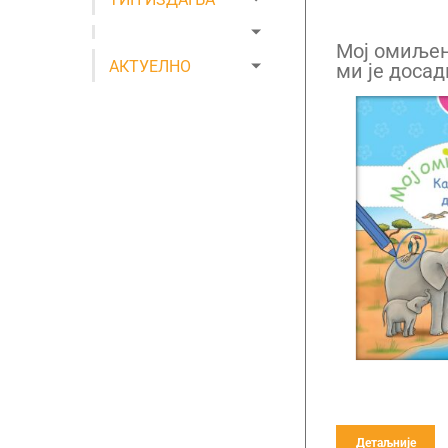
Mој омиљен
АКТУЕЛНО
ми је досад
Детаљније