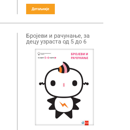
Детаљније
Бројеви и рачунање, за
децу узраста од 5 до 6
година