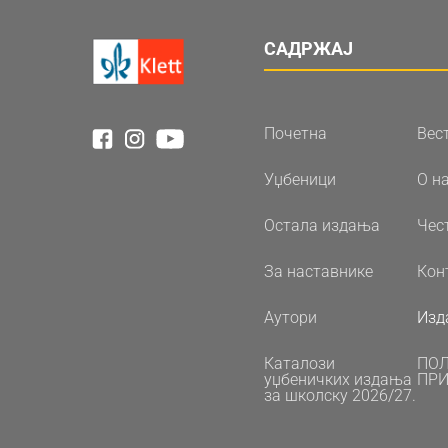
САДРЖАЈ
Почетна
Вес
Уџбеници
О н
Остала издања
Чес
За наставнике
Кон
Аутори
Изд
Каталози
ПО
уџбеничких издања
ПРИ
за школску 2026/27.