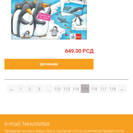
649.00
РСД
Детаљније
←
1
2
3
…
112
113
114
115
116
117
118
→
е-mail Newsletter
Пријавом на нашу имејл листу сагласни сте са
политиком приватности