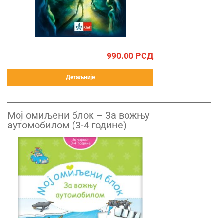
990.00
РСД
Детаљније
Mој омиљени блок – За вожњу
аутомобилом (3-4 године)