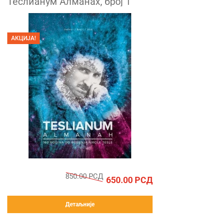
Теслианум Алманах, број 1
АКЦИЈА!
850.00
РСД
650.00
РСД
Детаљније