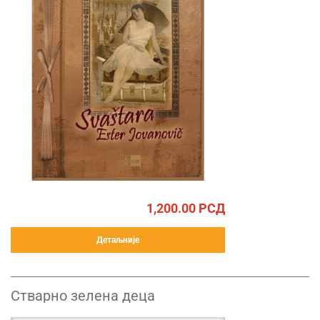
1,200.00
РСД
Детаљније
Стварно зелена деца