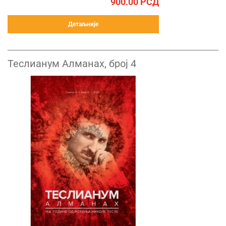
900.00
РСД
Детаљније
Теслианум Алманах, број 4