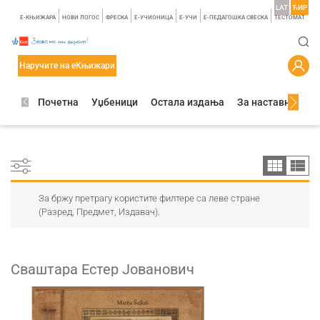
LAT
ЋИР
E-КЊИЖАРА
НОВИ ЛОГОС
ФРЕСКА
E-УЧИОНИЦА
E-УЧИ
Е-ПЕДАГОШКА СВЕСКА
TЕСТОМАТ
Наручите на еКњижари
Почетна
Уџбеници
Остала издања
За наставнике
За бржу претрагу користите филтере са леве стране
(Разред, Предмет, Издавач).
Сваштара Естер Јованович