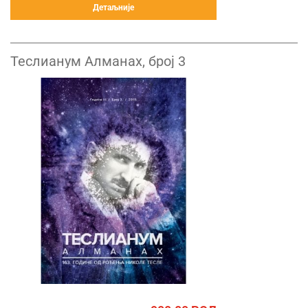
Детаљније
Теслианум Алманах, број 3