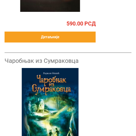
590.00
РСД
Детаљније
Чаробњак из Сумраковца