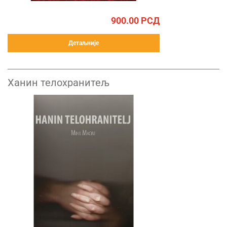
900.00
РСД
Детаљније
Ханин телохранитељ