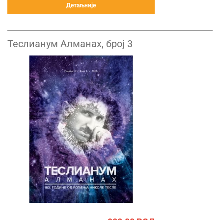
Детаљније
Теслианум Алманах, број 3