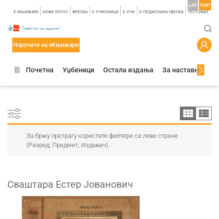
LAT
ЋИР
E-КЊИЖАРА
НОВИ ЛОГОС
ФРЕСКА
E-УЧИОНИЦА
E-УЧИ
Е-ПЕДАГОШКА СВЕСКА
TЕСТОМАТ
Наручите на еКњижари
Почетна
Уџбеници
Остала издања
За наставнике
За бржу претрагу користите филтере са леве стране
(Разред, Предмет, Издавач).
Сваштара Естер Јованович