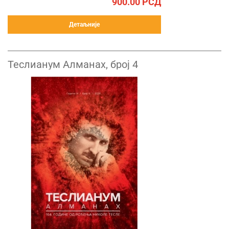
900.00
РСД
Детаљније
Теслианум Алманах, број 4