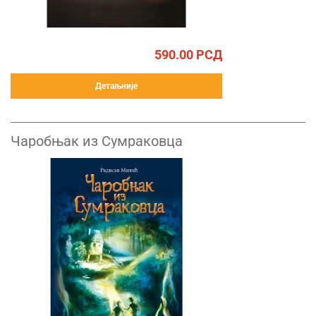
590.00
РСД
Детаљније
Чаробњак из Сумраковца