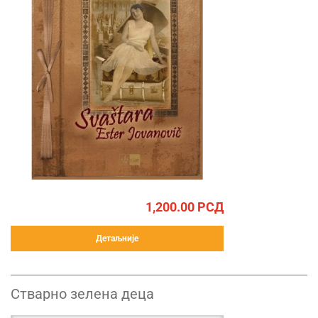
1,200.00
РСД
Детаљније
Стварно зелена деца