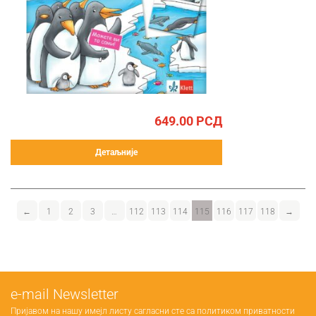
649.00
РСД
Детаљније
←
1
2
3
…
112
113
114
115
116
117
118
→
е-mail Newsletter
Пријавом на нашу имејл листу сагласни сте са
политиком приватности