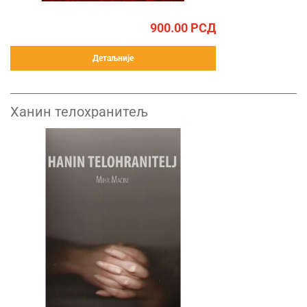
900.00
РСД
Детаљније
Ханин телохранитељ