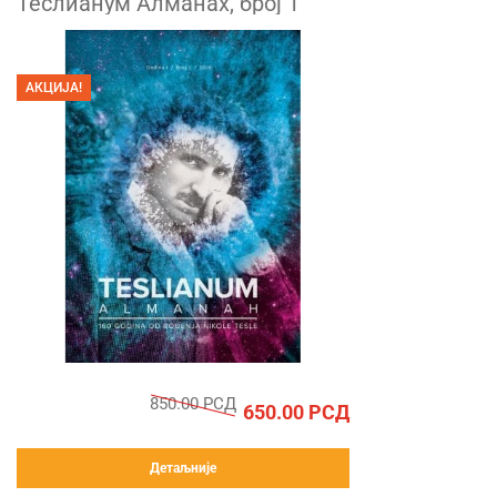
Теслианум Алманах, број 1
АКЦИЈА!
850.00
РСД
650.00
РСД
Детаљније