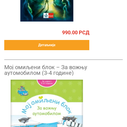
990.00
РСД
Детаљније
Mој омиљени блок – За вожњу
аутомобилом (3-4 године)