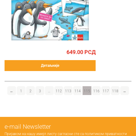
649.00
РСД
Детаљније
←
1
2
3
…
112
113
114
115
116
117
118
→
е-mail Newsletter
Пријавом на нашу имејл листу сагласни сте са
политиком приватности