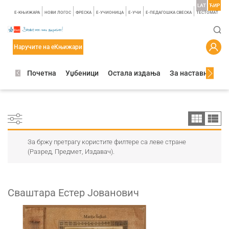
LAT
ЋИР
E-КЊИЖАРА
НОВИ ЛОГОС
ФРЕСКА
E-УЧИОНИЦА
E-УЧИ
Е-ПЕДАГОШКА СВЕСКА
TЕСТОМАТ
Наручите на еКњижари
Почетна
Уџбеници
Остала издања
За наставнике
За бржу претрагу користите филтере са леве стране
(Разред, Предмет, Издавач).
Сваштара Естер Јованович