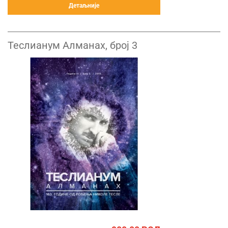
Детаљније
Теслианум Алманах, број 3