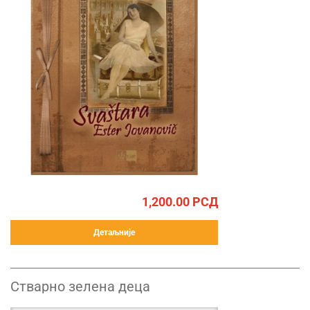
1,200.00
РСД
Детаљније
Стварно зелена деца