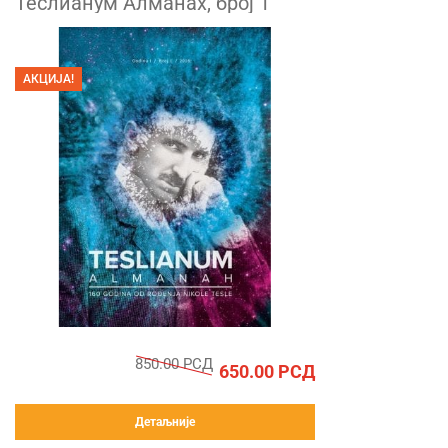
Теслианум Алманах, број 1
АКЦИЈА!
850.00
РСД
650.00
РСД
Детаљније