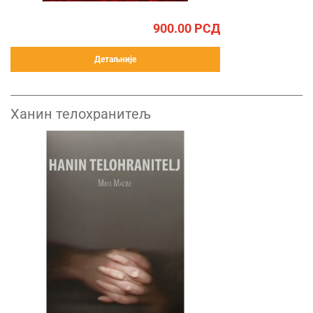
900.00
РСД
Детаљније
Ханин телохранитељ