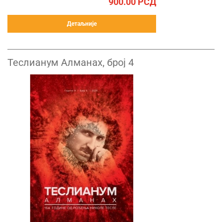
900.00
РСД
Детаљније
Теслианум Алманах, број 4