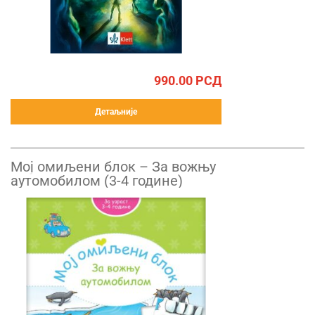
990.00
РСД
Детаљније
Mој омиљени блок – За вожњу
аутомобилом (3-4 године)