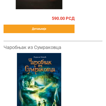
590.00
РСД
Детаљније
Чаробњак из Сумраковца