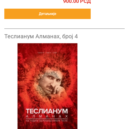
900.00
РСД
Детаљније
Теслианум Алманах, број 4