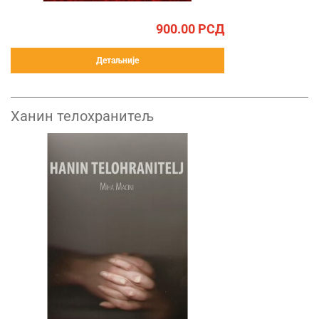
900.00
РСД
Детаљније
Ханин телохранитељ