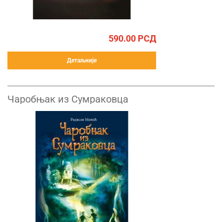
590.00
РСД
Детаљније
Чаробњак из Сумраковца