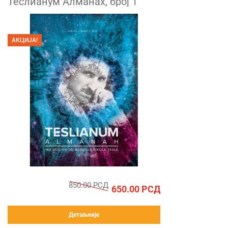
Теслианум Алманах, број 1
АКЦИЈА!
850.00
РСД
650.00
РСД
Детаљније