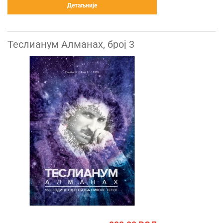
Детаљније
Теслианум Алманах, број 3