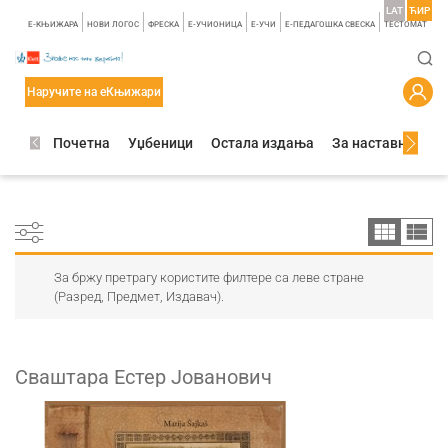
LAT
ЋИР
E-КЊИЖАРА
НОВИ ЛОГОС
ФРЕСКА
E-УЧИОНИЦА
E-УЧИ
Е-ПЕДАГОШКА СВЕСКА
TЕСТОМАТ
Наручите на еКњижари
Почетна
Уџбеници
Остала издања
За наставнике
За бржу претрагу користите филтере са леве стране
(Разред, Предмет, Издавач).
Сваштара Естер Јованович