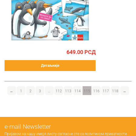
649.00
РСД
Детаљније
←
1
2
3
…
112
113
114
115
116
117
118
→
е-mail Newsletter
Пријавом на нашу имејл листу сагласни сте са
политиком приватности