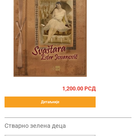
1,200.00
РСД
Детаљније
Стварно зелена деца