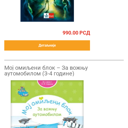
990.00
РСД
Детаљније
Mој омиљени блок – За вожњу
аутомобилом (3-4 године)