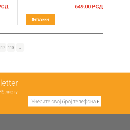
РСД
649.00
РСД
Детаљније
117
118
→
etter
MS листу