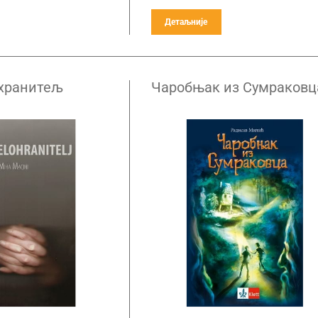
Детаљније
хранитељ
Чаробњак из Сумраковц