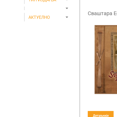
Сваштара Е
АКТУЕЛНО
Детаљније