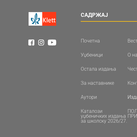
САДРЖАЈ
Почетна
Вес
Уџбеници
О н
Остала издања
Чес
За наставнике
Кон
Аутори
Изд
Каталози
ПО
уџбеничких издања
ПРИ
за школску 2026/27.