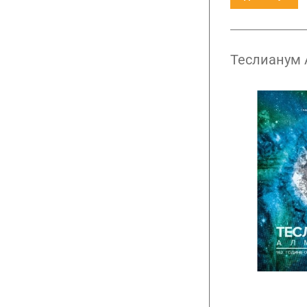
Теслианум 