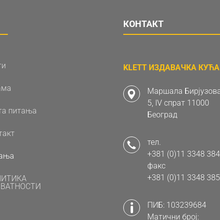
КОНТАКТ
ти
KLETT ИЗДАВАЧКА КУЋА 
ама
Маршала Бирјузова
5, IV спрат 11000
та питања
Београд
такт
тел.
+381 (0)11 3348 384
ања
факс
+381 (0)11 3348 385
ЛИТИКА
ВАТНОСТИ
ПИБ: 103239684
Матични број: