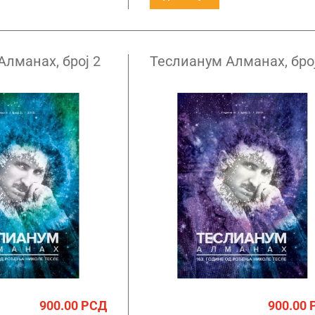
Алманах, број 2
Теслианум Алманах, број
900.00
РСД
900.00