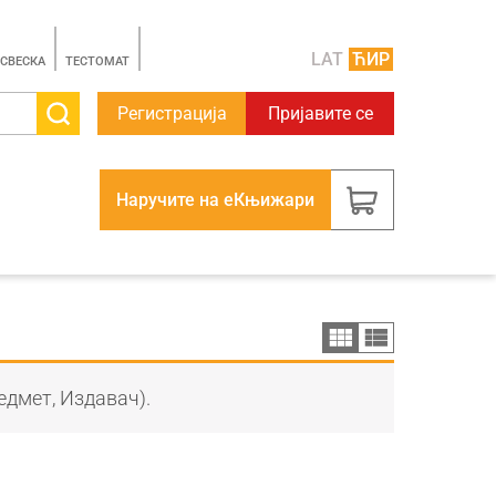
LAT
ЋИР
 СВЕСКА
TЕСТОМАТ
Регистрација
Пријавите се
Наручите на еКњижари
едмет, Издавач).