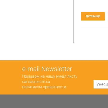
Детаљније
е-mail Newsletter
Пријавом на нашу имејл листу
сагласни сте са
политиком приватности