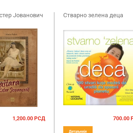
стер Јованович
Стварно зелена деца
1,200.00
РСД
700.00
Детаљније