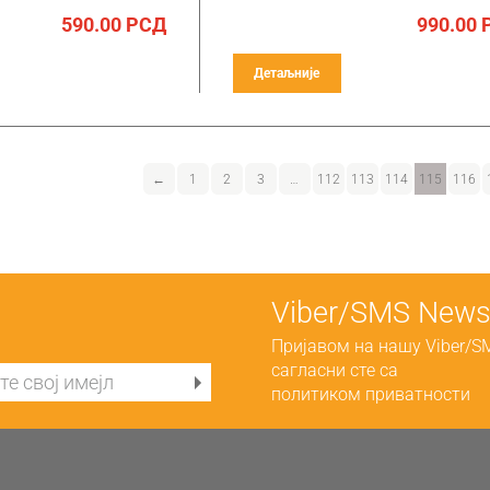
590.00
РСД
990.00
Детаљније
←
1
2
3
…
112
113
114
115
116
Viber/SMS Newsl
Пријавом на нашу Viber/S
сагласни сте са
политиком приватности