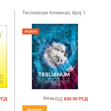
Теслианум Алманах, број 1
АКЦИЈА!
РСД
650.00
РСД
850.00
РСД
Детаљније