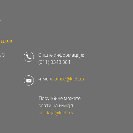
д.о.о
 3-
Опште информације:
(011) 3348 384
и-мејл:
office@klett.rs
Поруџбине можете
слати на и-мејл:
prodaja@klett.rs