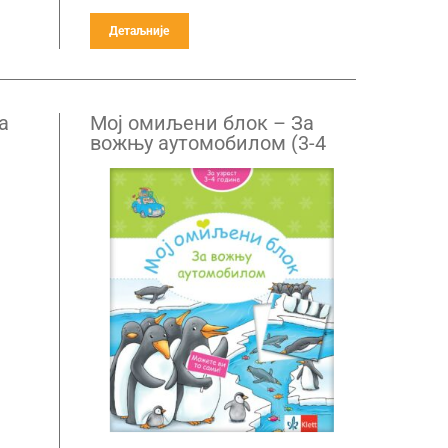
Детаљније
а
Mој омиљени блок – За
вожњу аутомобилом (3-4
године)