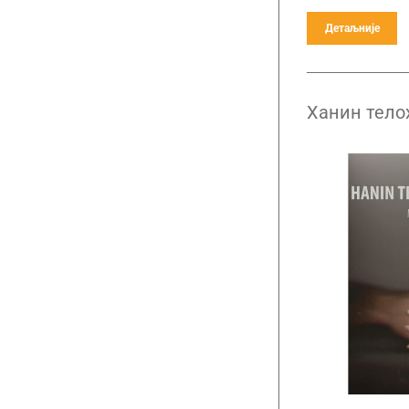
Детаљније
Ханин тело