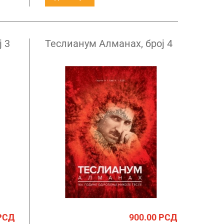
 3
Теслианум Алманах, број 4
РСД
900.00
РСД