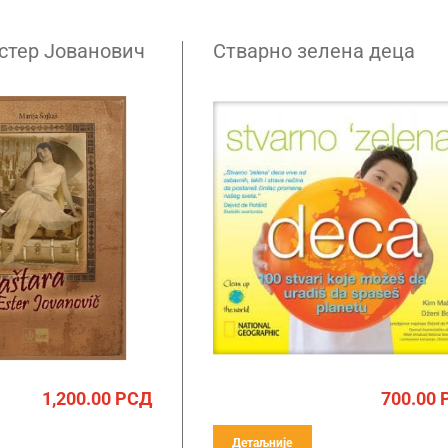
стер Јованович
Стварно зелена деца
1,200.00
РСД
700.00
Детаљније