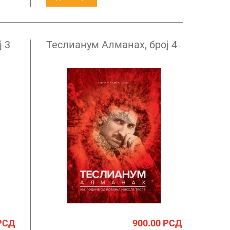
 3
Теслианум Алманах, број 4
РСД
900.00
РСД