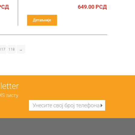
РСД
649.00
РСД
Детаљније
117
118
→
etter
MS листу