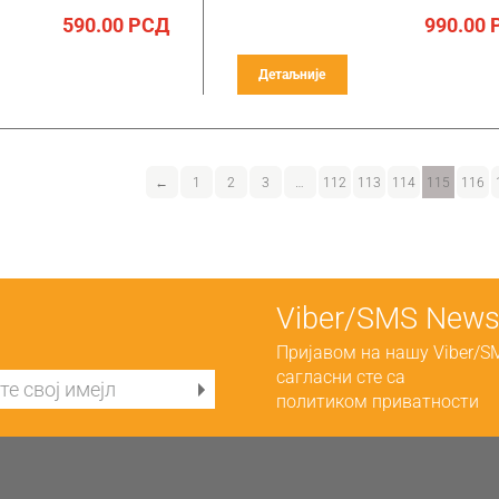
590.00
РСД
990.00
Детаљније
←
1
2
3
…
112
113
114
115
116
Viber/SMS Newsl
Пријавом на нашу Viber/S
сагласни сте са
политиком приватности