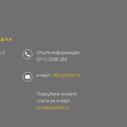
д.о.о
 3-
Опште информације:
(011) 3348 384
и-мејл:
office@klett.rs
Поруџбине можете
слати на и-мејл:
prodaja@klett.rs