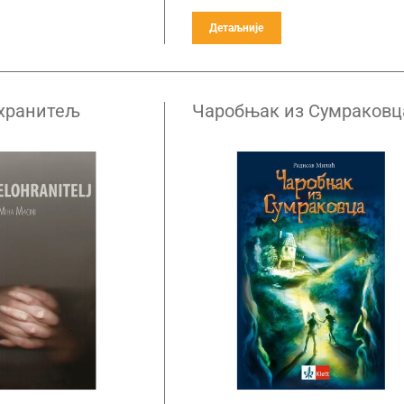
Детаљније
хранитељ
Чаробњак из Сумраковц