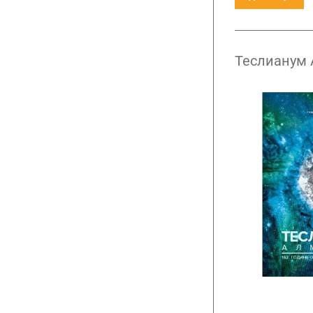
Теслианум 