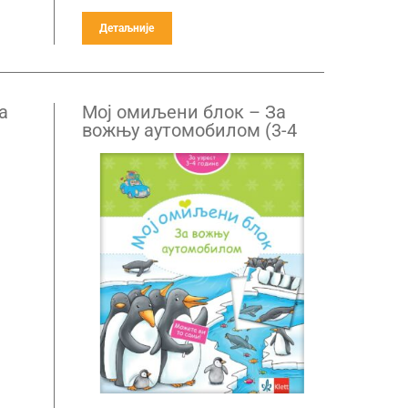
Детаљније
а
Mој омиљени блок – За
вожњу аутомобилом (3-4
године)