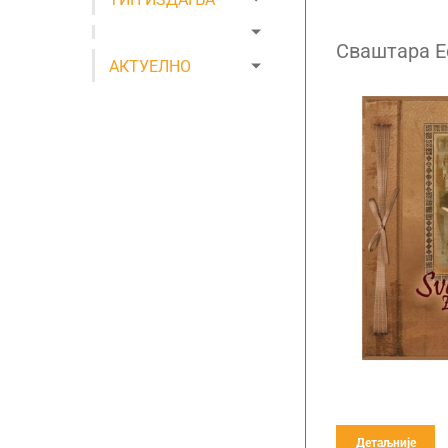
Сваштара Е
АКТУЕЛНО
Детаљније