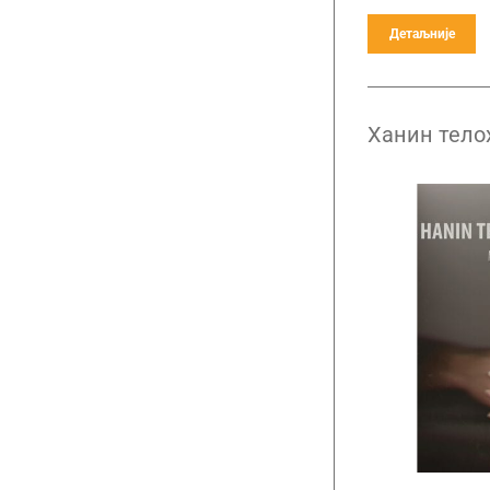
Детаљније
Ханин тело