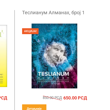
Теслианум Алманах, број 1
АКЦИЈА!
РСД
650.00
РСД
850.00
РСД
Детаљније