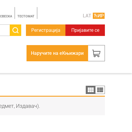
LAT
ЋИР
 СВЕСКА
TЕСТОМАТ
Регистрација
Пријавите се
Наручите на еКњижари
едмет, Издавач).