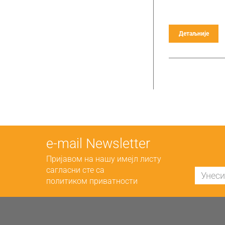
Детаљније
е-mail Newsletter
Пријавом на нашу имејл листу
сагласни сте са
политиком приватности