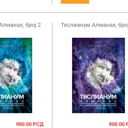
Алманах, број 2
Теслианум Алманах, број
900.00
РСД
900.00