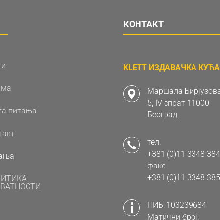
КОНТАКТ
ти
KLETT ИЗДАВАЧКА КУЋА 
ама
Маршала Бирјузова
5, IV спрат 11000
та питања
Београд
такт
тел.
+381 (0)11 3348 384
ања
факс
+381 (0)11 3348 385
ЛИТИКА
ВАТНОСТИ
ПИБ: 103239684
Матични број: