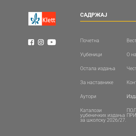
САДРЖАЈ
Почетна
Вес
Уџбеници
О н
Остала издања
Чес
За наставнике
Кон
Аутори
Изд
Каталози
ПО
уџбеничких издања
ПРИ
за школску 2026/27.