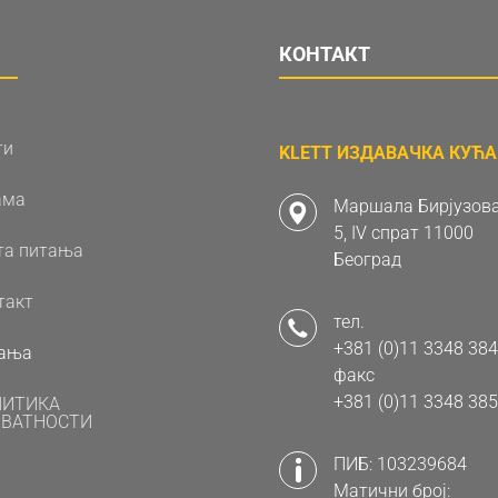
КОНТАКТ
ти
KLETT ИЗДАВАЧКА КУЋА 
ама
Маршала Бирјузова
5, IV спрат 11000
та питања
Београд
такт
тел.
+381 (0)11 3348 384
ања
факс
+381 (0)11 3348 385
ЛИТИКА
ВАТНОСТИ
ПИБ: 103239684
Матични број: