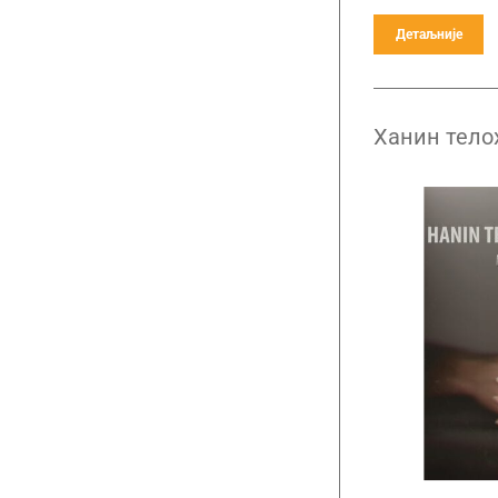
Детаљније
Ханин тело