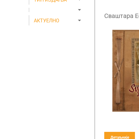
Сваштара Е
АКТУЕЛНО
Детаљније