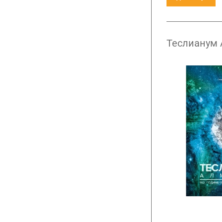
Теслианум 