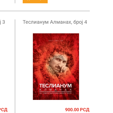
 3
Теслианум Алманах, број 4
РСД
900.00
РСД