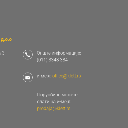
д.о.о
 3-
Опште информације:
(011) 3348 384
и-мејл:
office@klett.rs
Поруџбине можете
слати на и-мејл:
prodaja@klett.rs