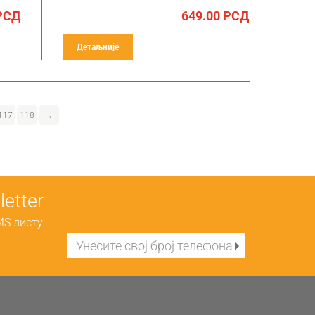
РСД
649.00
РСД
Детаљније
117
118
→
etter
MS листу