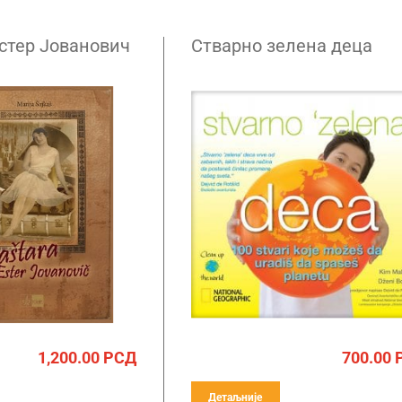
стер Јованович
Стварно зелена деца
1,200.00
РСД
700.00
Детаљније