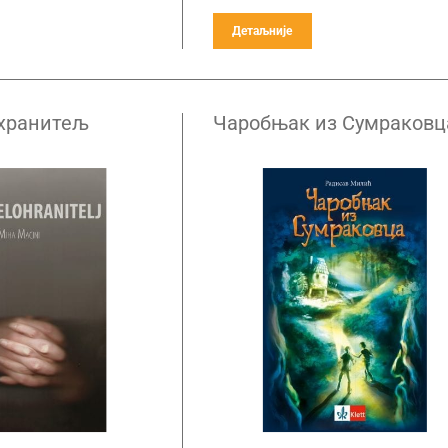
Детаљније
хранитељ
Чаробњак из Сумраковц