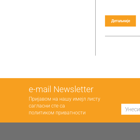
Детаљније
е-mail Newsletter
Пријавом на нашу имејл листу
сагласни сте са
политиком приватности