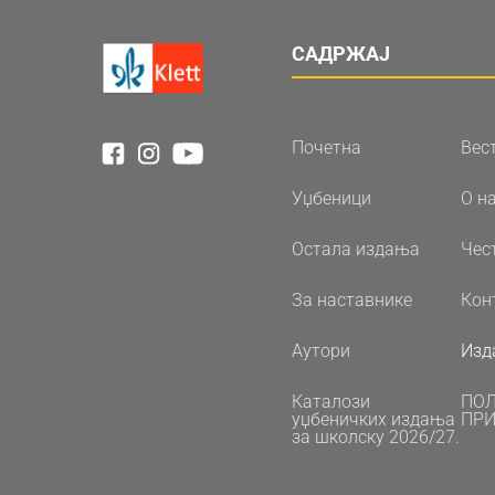
САДРЖАЈ
Почетна
Вес
Уџбеници
О н
Остала издања
Чес
За наставнике
Кон
Аутори
Изд
Каталози
ПО
уџбеничких издања
ПРИ
за школску 2026/27.