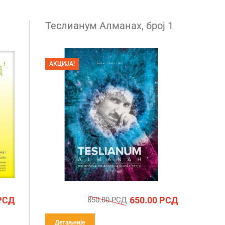
Теслианум Алманах, број 1
АКЦИЈА!
РСД
650.00
РСД
850.00
РСД
Детаљније