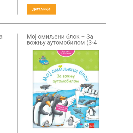
Детаљније
а
Mој омиљени блок – За
вожњу аутомобилом (3-4
године)