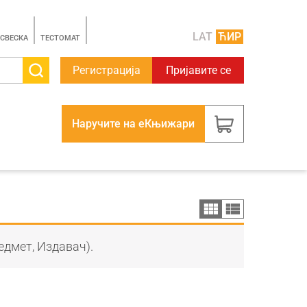
LAT
ЋИР
 СВЕСКА
TЕСТОМАТ
Регистрација
Пријавите се
Наручите на еКњижари
едмет, Издавач).