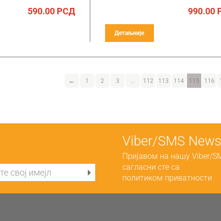
590.00
РСД
990.00
Детаљније
←
1
2
3
…
112
113
114
115
116
Viber/SMS Newsl
Пријавом на нашу Viber/S
сагласни сте са
политиком приватности