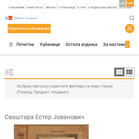
LAT
ЋИР
E-КЊИЖАРА
НОВИ ЛОГОС
ФРЕСКА
E-УЧИОНИЦА
E-УЧИ
Е-ПЕДАГОШКА СВЕСКА
TЕСТОМАТ
Наручите на еКњижари
Почетна
Уџбеници
Остала издања
За наставнике
За бржу претрагу користите филтере са леве стране
(Разред, Предмет, Издавач).
Сваштара Естер Јованович