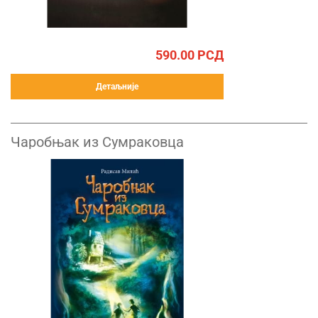
590.00
РСД
Детаљније
Чаробњак из Сумраковца