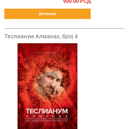
900.00
РСД
Детаљније
Теслианум Алманах, број 4