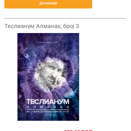
Детаљније
Теслианум Алманах, број 3