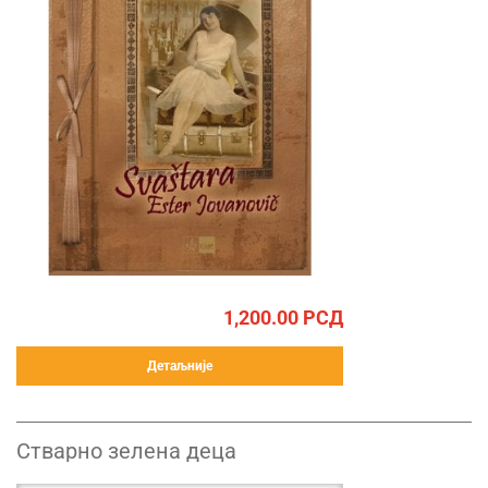
1,200.00
РСД
Детаљније
Стварно зелена деца