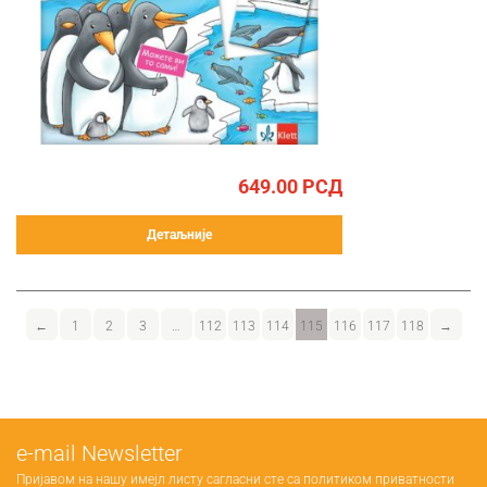
649.00
РСД
Детаљније
←
1
2
3
…
112
113
114
115
116
117
118
→
е-mail Newsletter
Пријавом на нашу имејл листу сагласни сте са
политиком приватности