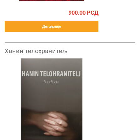
900.00
РСД
Детаљније
Ханин телохранитељ