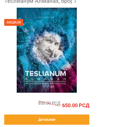
Теслианум Алманах, број 1
АКЦИЈА!
850.00
РСД
650.00
РСД
Детаљније