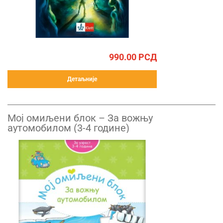
990.00
РСД
Детаљније
Mој омиљени блок – За вожњу
аутомобилом (3-4 године)