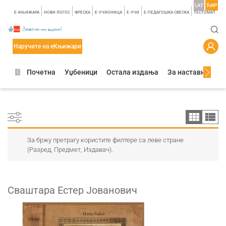
LAT
ЋИР
E-КЊИЖАРА
НОВИ ЛОГОС
ФРЕСКА
E-УЧИОНИЦА
E-УЧИ
Е-ПЕДАГОШКА СВЕСКА
TЕСТОМАТ
Наручите на еКњижари
Почетна
Уџбеници
Остала издања
За наставнике
За бржу претрагу користите филтере са леве стране
(Разред, Предмет, Издавач).
Сваштара Естер Јованович