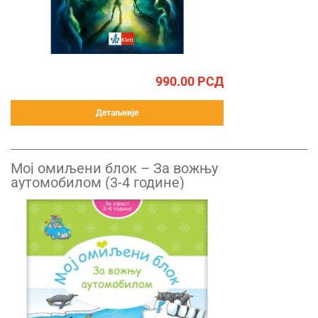
990.00
РСД
Детаљније
Mој омиљени блок – За вожњу
аутомобилом (3-4 године)