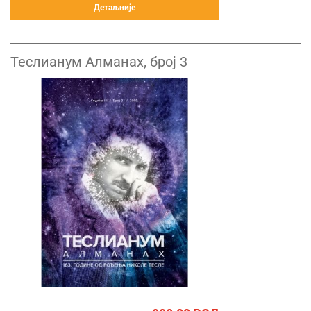
Детаљније
Теслианум Алманах, број 3