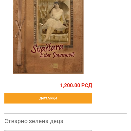
1,200.00
РСД
Детаљније
Стварно зелена деца