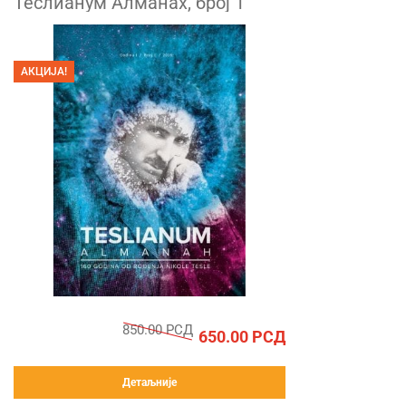
Теслианум Алманах, број 1
АКЦИЈА!
850.00
РСД
650.00
РСД
Детаљније