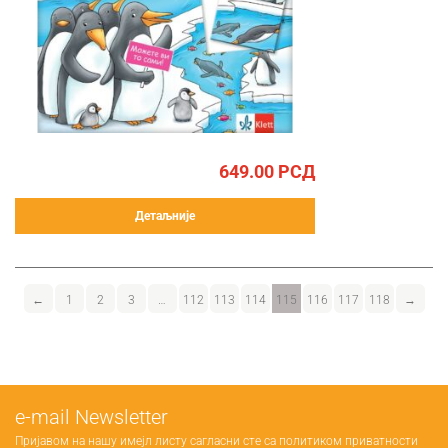
649.00
РСД
Детаљније
←
1
2
3
…
112
113
114
115
116
117
118
→
е-mail Newsletter
Пријавом на нашу имејл листу сагласни сте са
политиком приватности