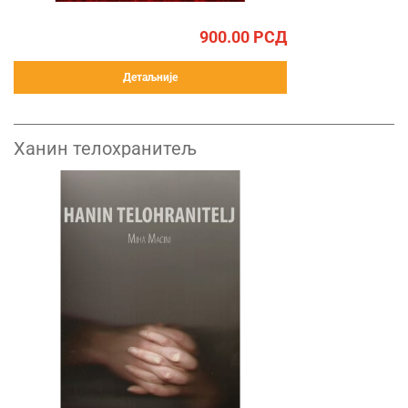
900.00
РСД
Детаљније
Ханин телохранитељ