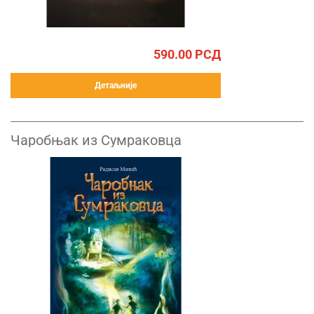
590.00
РСД
Детаљније
Чаробњак из Сумраковца