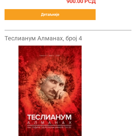
900.00
РСД
Детаљније
Теслианум Алманах, број 4