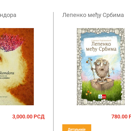
ондора
Лепенко међу Србима
3,000.00
РСД
780.00
Детаљније