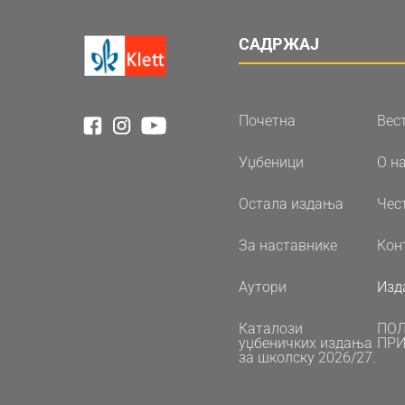
САДРЖАЈ
Почетна
Вес
Уџбеници
О н
Остала издања
Чес
За наставнике
Кон
Аутори
Изд
Каталози
ПО
уџбеничких издања
ПРИ
за школску 2026/27.