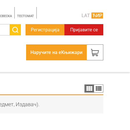
LAT
ЋИР
 СВЕСКА
TЕСТОМАТ
Регистрација
Пријавите се
Наручите на еКњижари
едмет, Издавач).