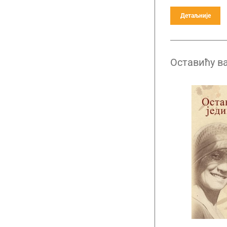
Детаљније
Оставићу в