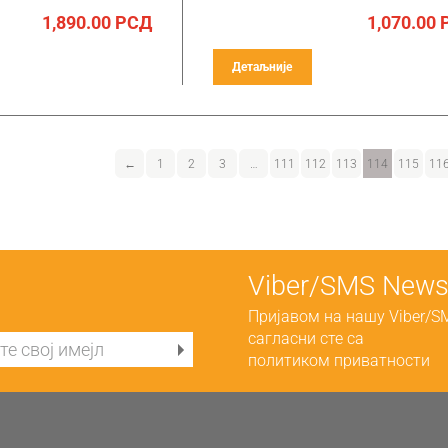
1,890.00
РСД
1,070.00
Детаљније
←
1
2
3
…
111
112
113
114
115
11
Viber/SMS Newsl
Пријавом на нашу Viber/S
сагласни сте са
политиком приватности