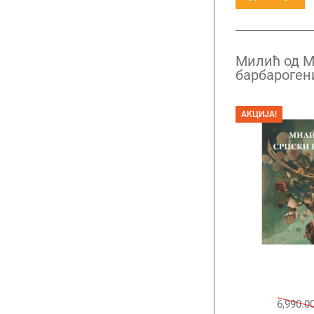
Милић од М
барбароген
АКЦИЈА!
6,990.0