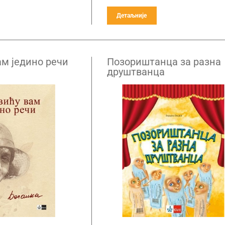
Детаљније
ам једино речи
Позориштанца за разна
друштванца