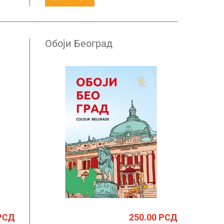
Обоји Београд
РСД
250.00
РСД