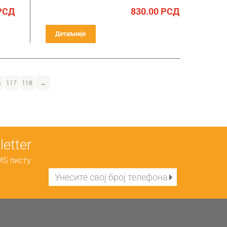
РСД
830.00
РСД
Детаљније
6
117
118
→
etter
MS листу