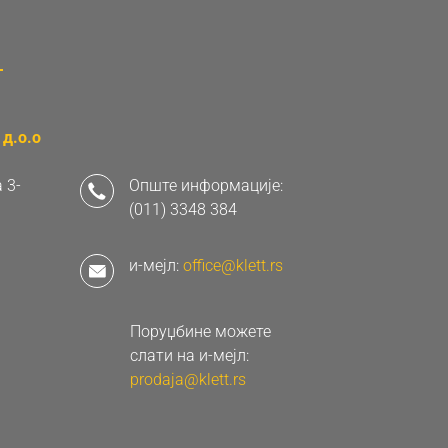
д.о.о
 3-
Опште информације:
(011) 3348 384
и-мејл:
office@klett.rs
Поруџбине можете
слати на и-мејл:
prodaja@klett.rs