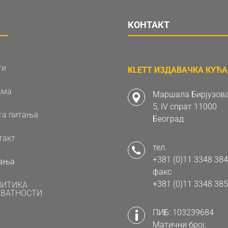
КОНТАКТ
ти
KLETT ИЗДАВАЧКА КУЋА 
ама
Маршала Бирјузова
5, IV спрат 11000
та питања
Београд
такт
тел.
+381 (0)11 3348 384
ања
факс
+381 (0)11 3348 385
ЛИТИКА
ВАТНОСТИ
ПИБ: 103239684
Матични број: