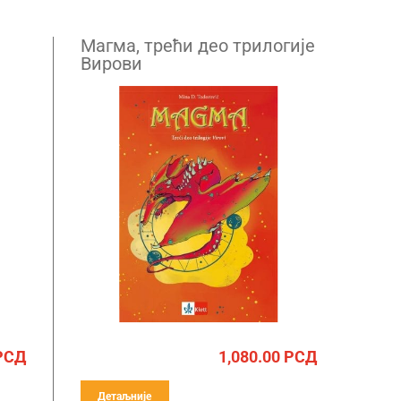
Магма, трећи део трилогије
Вирови
РСД
1,080.00
РСД
Детаљније