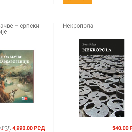
ачве – српски
Некропола
ије
4,990.00
РСД
540.00
0
РСД