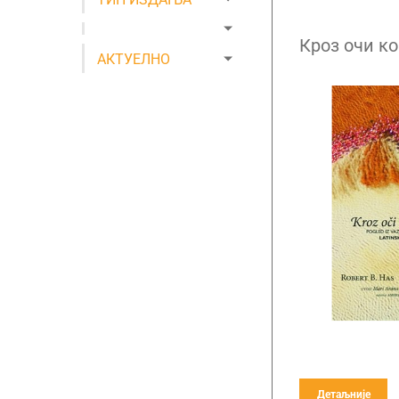
Кроз очи к
АКТУЕЛНО
Детаљније