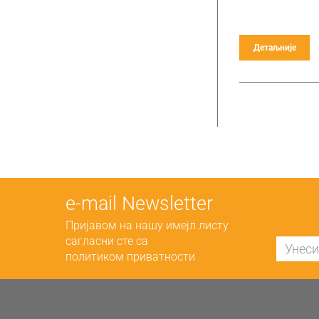
Детаљније
е-mail Newsletter
Пријавом на нашу имејл листу
сагласни сте са
политиком приватности