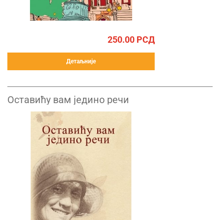
250.00
РСД
Детаљније
Оставићу вам једино речи