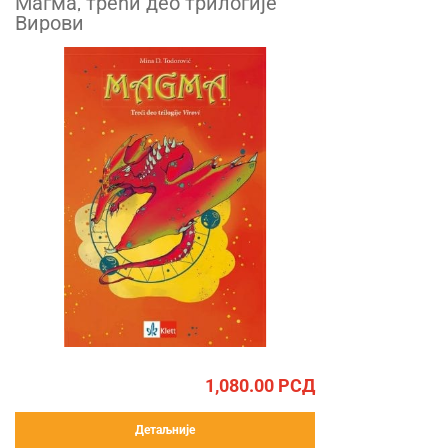
Магма, трећи део трилогије
Вирови
1,080.00
РСД
Детаљније