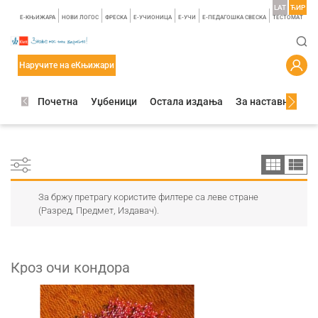
LAT
ЋИР
E-КЊИЖАРА
НОВИ ЛОГОС
ФРЕСКА
E-УЧИОНИЦА
E-УЧИ
Е-ПЕДАГОШКА СВЕСКА
TЕСТОМАТ
Наручите на еКњижари
Почетна
Уџбеници
Остала издања
За наставнике
За бржу претрагу користите филтере са леве стране
(Разред, Предмет, Издавач).
Кроз очи кондора