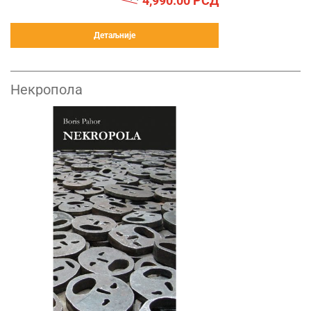
4,990.00
РСД
Детаљније
Некропола