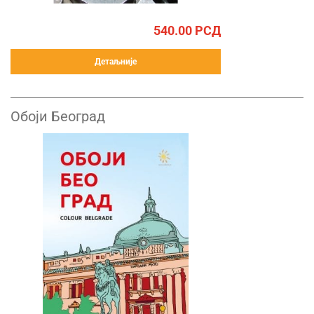
540.00
РСД
Детаљније
Обоји Београд