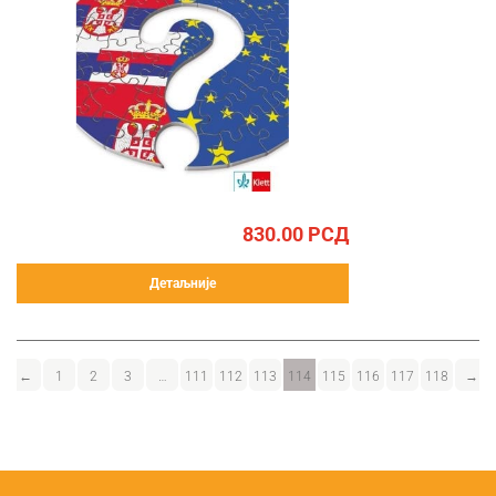
830.00
РСД
Детаљније
←
1
2
3
…
111
112
113
114
115
116
117
118
→