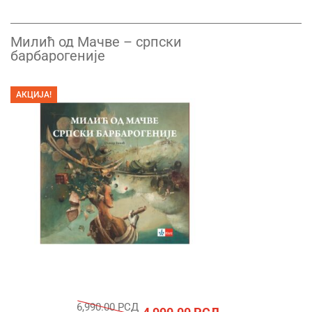
Милић од Мачве – српски
барбарогеније
АКЦИЈА!
6,990.00
РСД