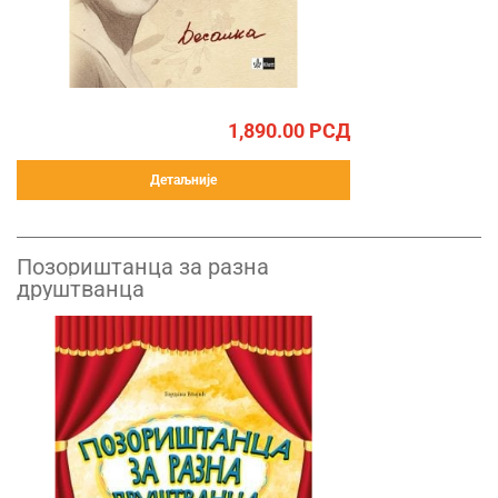
1,890.00
РСД
Детаљније
Позориштанца за разна
друштванца