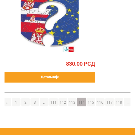
830.00
РСД
Детаљније
←
1
2
3
…
111
112
113
114
115
116
117
118
→