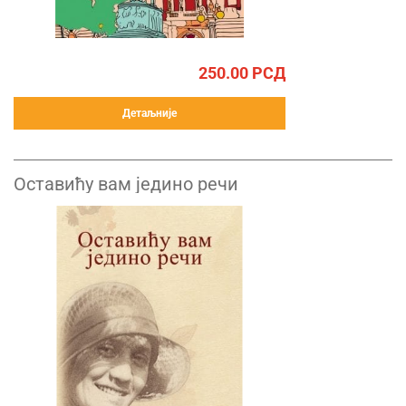
250.00
РСД
Детаљније
Оставићу вам једино речи