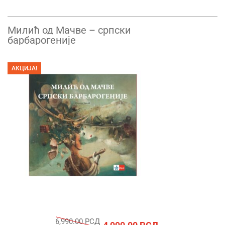
Милић од Мачве – српски
барбарогеније
АКЦИЈА!
6,990.00
РСД