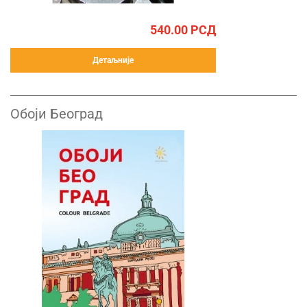
540.00
РСД
Детаљније
Обоји Београд