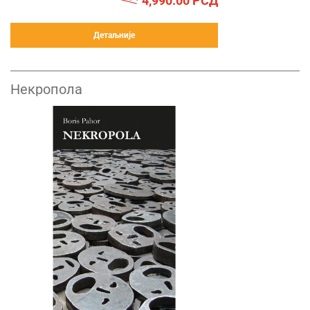
4,990.00
РСД
Детаљније
Некропола