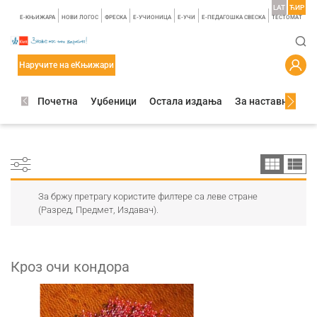
LAT
ЋИР
E-КЊИЖАРА
НОВИ ЛОГОС
ФРЕСКА
E-УЧИОНИЦА
E-УЧИ
Е-ПЕДАГОШКА СВЕСКА
TЕСТОМАТ
Наручите на еКњижари
Почетна
Уџбеници
Остала издања
За наставнике
За бржу претрагу користите филтере са леве стране
(Разред, Предмет, Издавач).
Кроз очи кондора