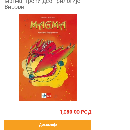
Магма, трећи део трилогије
Вирови
1,080.00
РСД
Детаљније