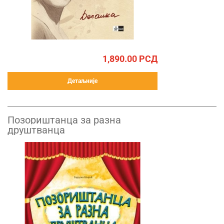
1,890.00
РСД
Детаљније
Позориштанца за разна
друштванца