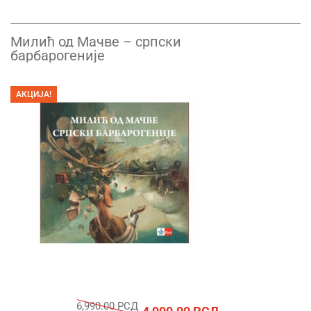
Милић од Мачве – српски
барбарогеније
АКЦИЈА!
6,990.00
РСД