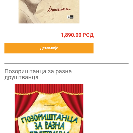
1,890.00
РСД
Детаљније
Позориштанца за разна
друштванца