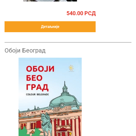
540.00
РСД
Детаљније
Обоји Београд