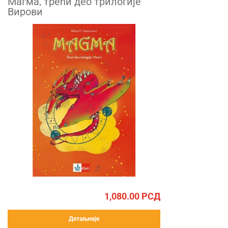
Магма, трећи део трилогије
Вирови
1,080.00
РСД
Детаљније