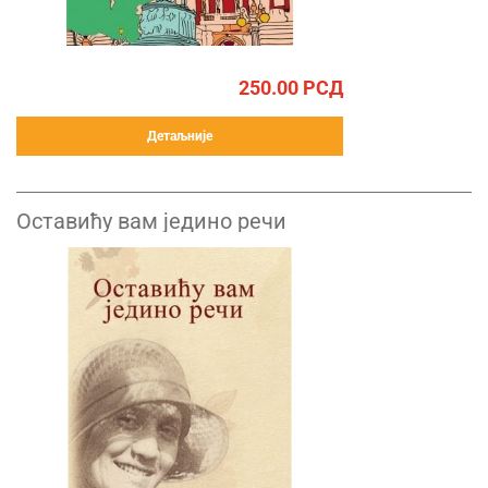
250.00
РСД
Детаљније
Оставићу вам једино речи