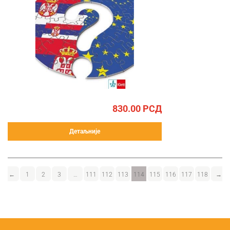
830.00
РСД
Детаљније
←
1
2
3
…
111
112
113
114
115
116
117
118
→