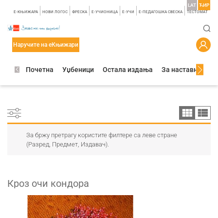
LAT
ЋИР
E-КЊИЖАРА
НОВИ ЛОГОС
ФРЕСКА
E-УЧИОНИЦА
E-УЧИ
Е-ПЕДАГОШКА СВЕСКА
TЕСТОМАТ
Наручите на еКњижари
Почетна
Уџбеници
Остала издања
За наставнике
За бржу претрагу користите филтере са леве стране
(Разред, Предмет, Издавач).
Кроз очи кондора