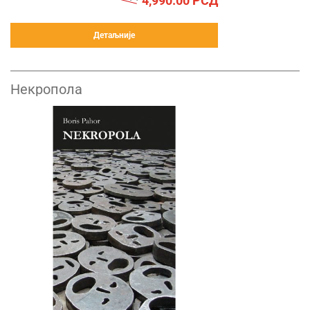
4,990.00
РСД
Детаљније
Некропола