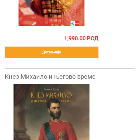
1,990.00
РСД
Детаљније
Кнез Михаило и његово време