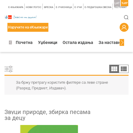
LAT
ЋИР
E-КЊИЖАРА
НОВИ ЛОГОС
ФРЕСКА
E-УЧИОНИЦА
E-УЧИ
Е-ПЕДАГОШКА СВЕСКА
TЕСТОМАТ
Наручите на еКњижари
Почетна
Уџбеници
Остала издања
За наставнике
За бржу претрагу користите филтере са леве стране
(Разред, Предмет, Издавач).
Звуци природе, збирка песама
за децу