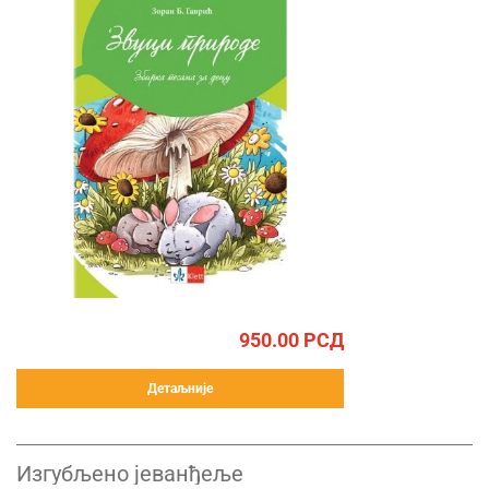
950.00
РСД
Детаљније
Изгубљено јеванђеље