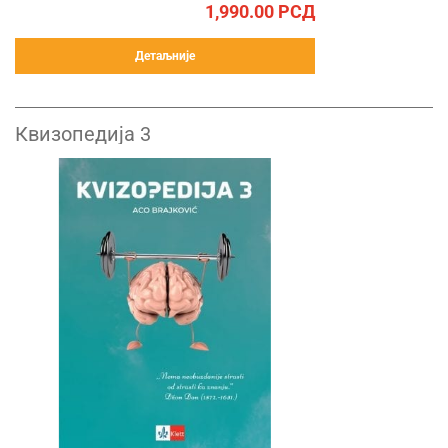
1,990.00
РСД
Детаљније
Квизопедија 3