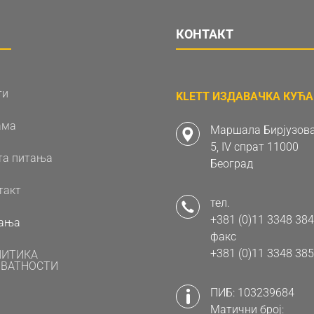
КОНТАКТ
ти
KLETT ИЗДАВАЧКА КУЋА 
ама
Маршала Бирјузова
5, IV спрат 11000
та питања
Београд
такт
тел.
+381 (0)11 3348 384
ања
факс
+381 (0)11 3348 385
ЛИТИКА
ВАТНОСТИ
ПИБ: 103239684
Матични број: