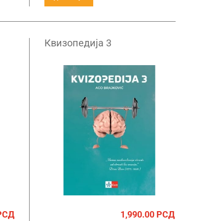
Квизопедија 3
РСД
1,990.00
РСД