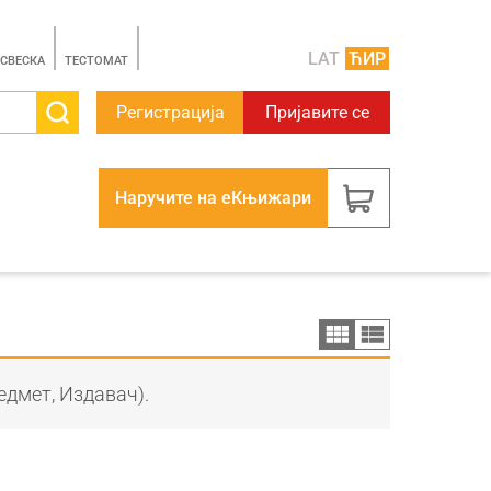
LAT
ЋИР
 СВЕСКА
TЕСТОМАТ
Регистрација
Пријавите се
Наручите на еКњижари
едмет, Издавач).