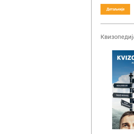
Детаљније
Квизопедиј