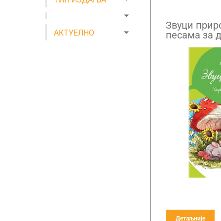
Звуци прир
АКТУЕЛНО
песама за 
Детаљније