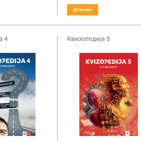
Детаљније
а 4
Квизопедија 5