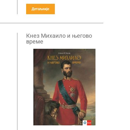
Детаљније
Кнез Михаило и његово
време