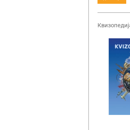
Квизопедиј