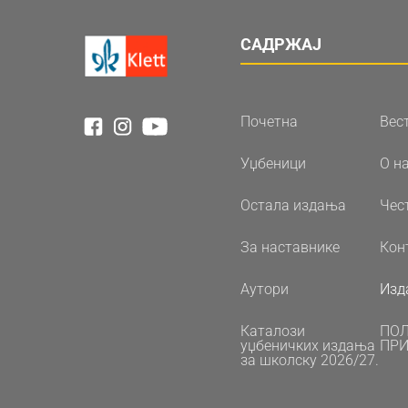
САДРЖАЈ
Почетна
Вес
Уџбеници
О н
Остала издања
Чес
За наставнике
Кон
Аутори
Изд
Каталози
ПО
уџбеничких издања
ПРИ
за школску 2026/27.