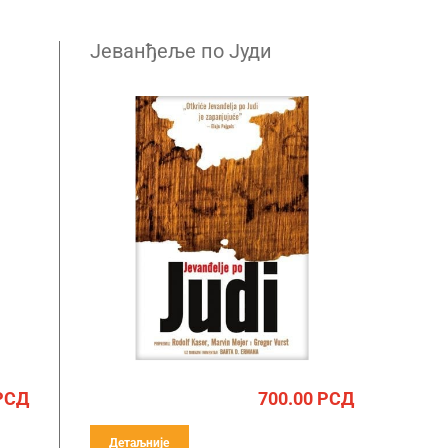
Јеванђеље по Јуди
РСД
700.00
РСД
Детаљније