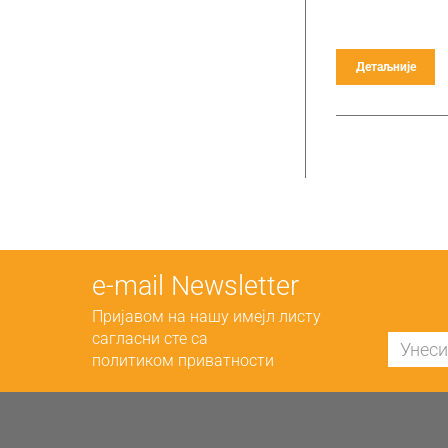
Детаљније
е-mail Newsletter
Пријавом на нашу имејл листу
сагласни сте са
политиком приватности