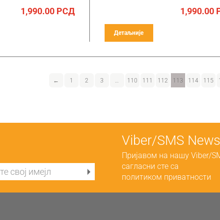
1,990.00
РСД
1,990.00
Детаљније
←
1
2
3
…
110
111
112
113
114
115
Viber/SMS Newsl
Пријавом на нашу Viber/S
сагласни сте са
политиком приватности