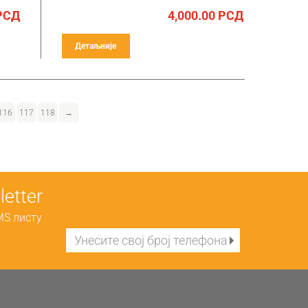
РСД
4,000.00
РСД
Детаљније
116
117
118
→
etter
MS листу