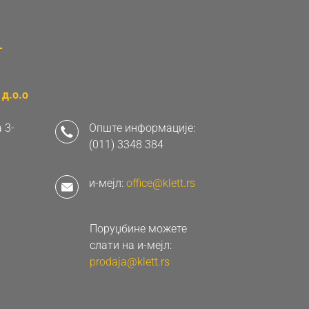
д.о.о
 3-
Опште информације:
(011) 3348 384
и-мејл:
office@klett.rs
Поруџбине можете
слати на и-мејл:
prodaja@klett.rs