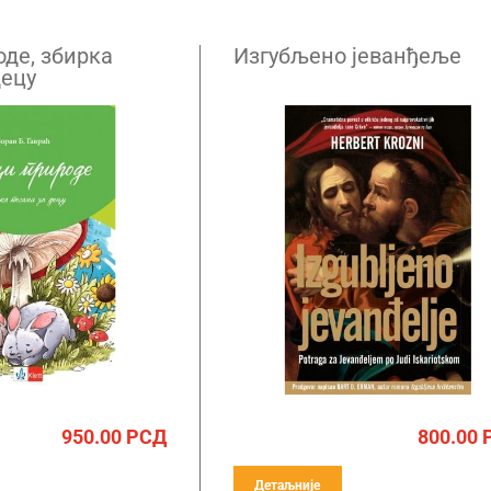
оде, збирка
Изгубљено јеванђеље
децу
950.00
РСД
800.00
Детаљније