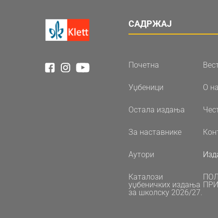
САДРЖАЈ
Почетна
Вес
Уџбеници
О н
Остала издања
Чес
За наставнике
Кон
Аутори
Изд
Каталози
ПО
уџбеничких издања
ПРИ
за школску 2026/27.