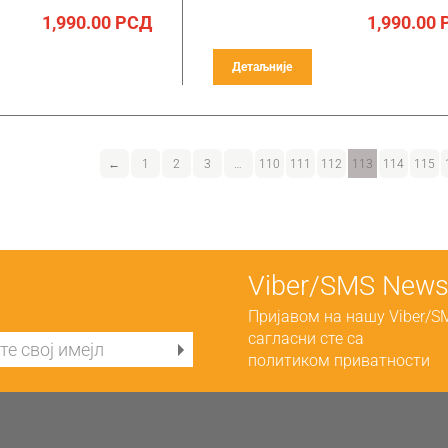
1,990.00
РСД
1,990.00
Детаљније
←
1
2
3
…
110
111
112
113
114
115
Viber/SMS Newsl
Пријавом на нашу Viber/S
сагласни сте са
политиком приватности