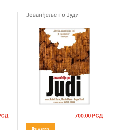
Јеванђеље по Јуди
РСД
700.00
РСД
Детаљније