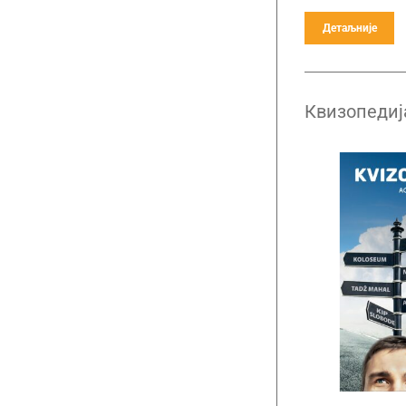
Детаљније
Квизопедиј