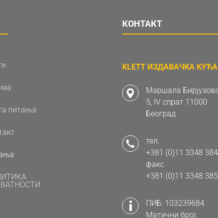
КОНТАКТ
ти
KLETT ИЗДАВАЧКА КУЋА 
ама
Маршала Бирјузова
5, IV спрат 11000
та питања
Београд
такт
тел.
+381 (0)11 3348 384
ања
факс
+381 (0)11 3348 385
ЛИТИКА
ВАТНОСТИ
ПИБ: 103239684
Матични број: