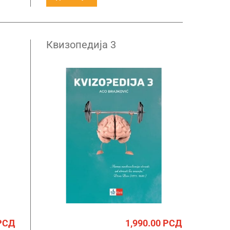
Квизопедија 3
РСД
1,990.00
РСД