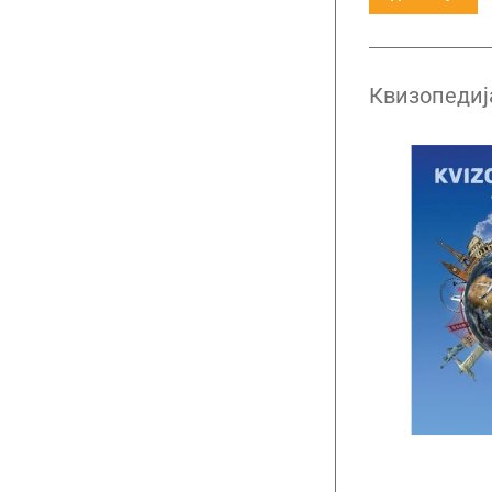
Квизопедиј