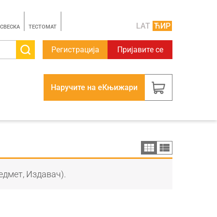
LAT
ЋИР
 СВЕСКА
TЕСТОМАТ
Регистрација
Пријавите се
Наручите на еКњижари
едмет, Издавач).