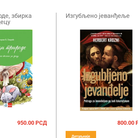
оде, збирка
Изгубљено јеванђеље
децу
950.00
РСД
800.00
Детаљније