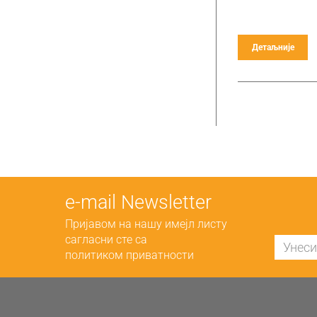
Детаљније
е-mail Newsletter
Пријавом на нашу имејл листу
сагласни сте са
политиком приватности