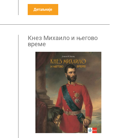
Детаљније
Кнез Михаило и његово
време