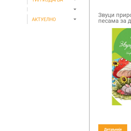
Звуци прир
АКТУЕЛНО
песама за 
Детаљније