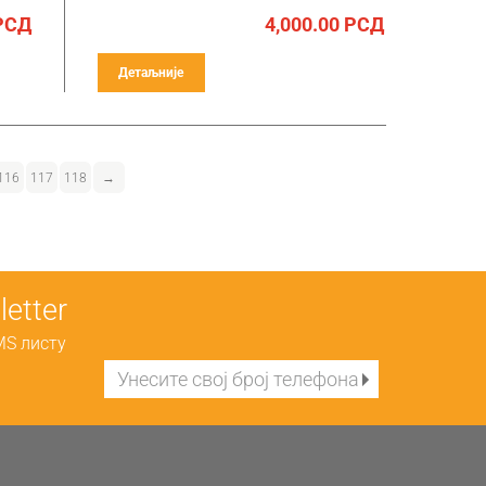
РСД
4,000.00
РСД
Детаљније
116
117
118
→
etter
MS листу