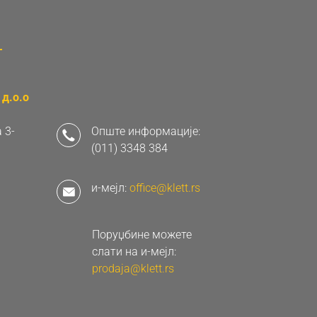
д.о.о
 3-
Опште информације:
(011) 3348 384
и-мејл:
office@klett.rs
Поруџбине можете
слати на и-мејл:
prodaja@klett.rs