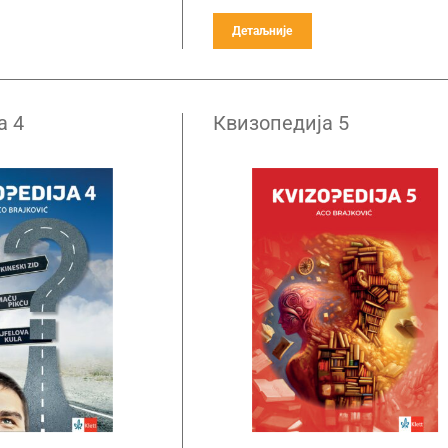
Детаљније
а 4
Квизопедија 5