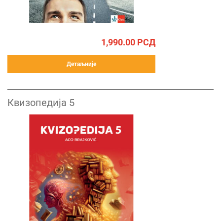
1,990.00
РСД
Детаљније
Квизопедија 5