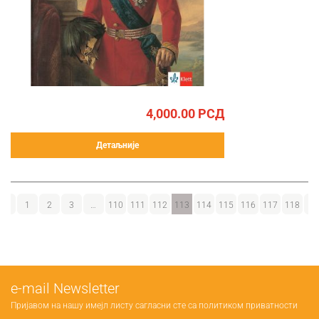
4,000.00
РСД
Детаљније
←
1
2
3
…
110
111
112
113
114
115
116
117
118
→
е-mail Newsletter
Пријавом на нашу имејл листу сагласни сте са
политиком приватности