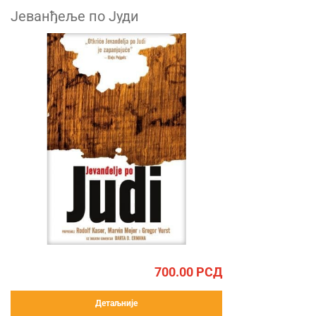
Јеванђеље по Јуди
700.00
РСД
Детаљније