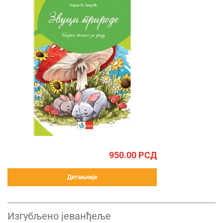
950.00
РСД
Детаљније
Изгубљено јеванђеље