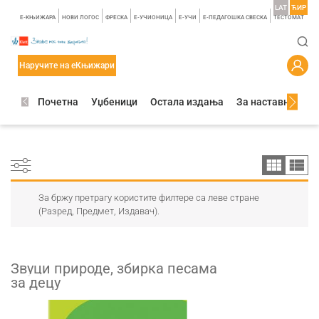
LAT
ЋИР
E-КЊИЖАРА
НОВИ ЛОГОС
ФРЕСКА
E-УЧИОНИЦА
E-УЧИ
Е-ПЕДАГОШКА СВЕСКА
TЕСТОМАТ
Наручите на еКњижари
Почетна
Уџбеници
Остала издања
За наставнике
За бржу претрагу користите филтере са леве стране
(Разред, Предмет, Издавач).
Звуци природе, збирка песама
за децу