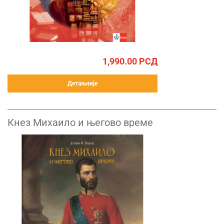
1,990.00
РСД
Детаљније
Кнез Михаило и његово време