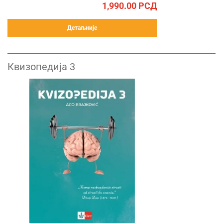
1,990.00
РСД
Детаљније
Квизопедија 3