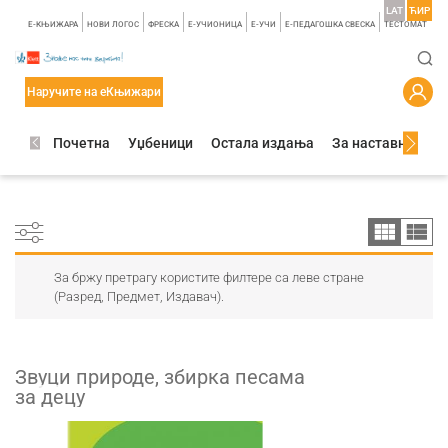
LAT
ЋИР
E-КЊИЖАРА
НОВИ ЛОГОС
ФРЕСКА
E-УЧИОНИЦА
E-УЧИ
Е-ПЕДАГОШКА СВЕСКА
TЕСТОМАТ
Наручите на еКњижари
Почетна
Уџбеници
Остала издања
За наставнике
За бржу претрагу користите филтере са леве стране
(Разред, Предмет, Издавач).
Звуци природе, збирка песама
за децу