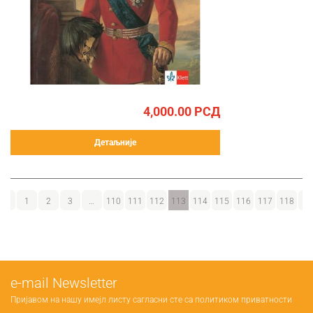
4,000.00
РСД
Детаљније
←
1
2
3
…
110
111
112
113
114
115
116
117
118
→
е-mail Newsletter
Пријавом на нашу имејл листу сагласни сте са
политиком приватности