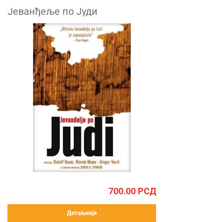
Јеванђеље по Јуди
700.00
РСД
Детаљније