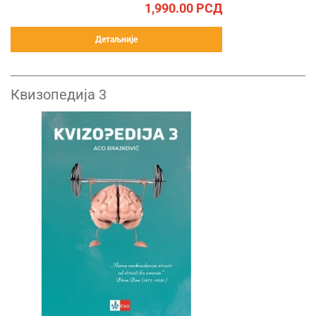
1,990.00
РСД
Детаљније
Квизопедија 3