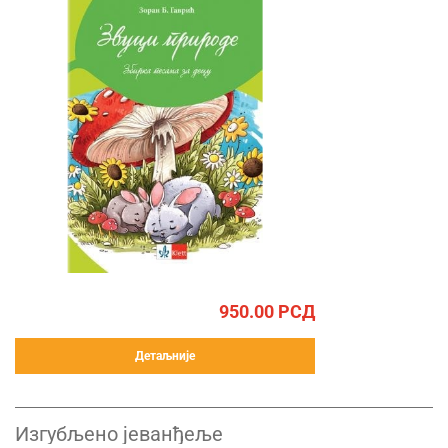
950.00
РСД
Детаљније
Изгубљено јеванђеље