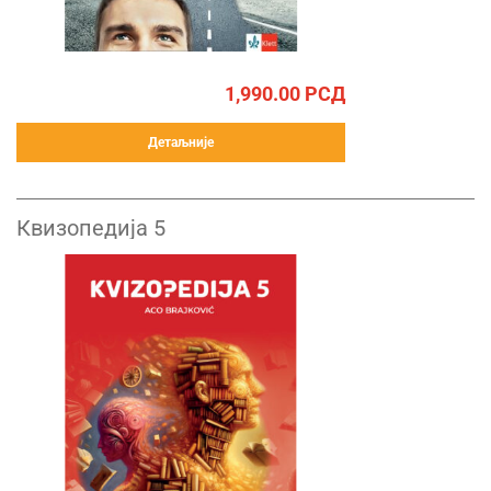
1,990.00
РСД
Детаљније
Квизопедија 5