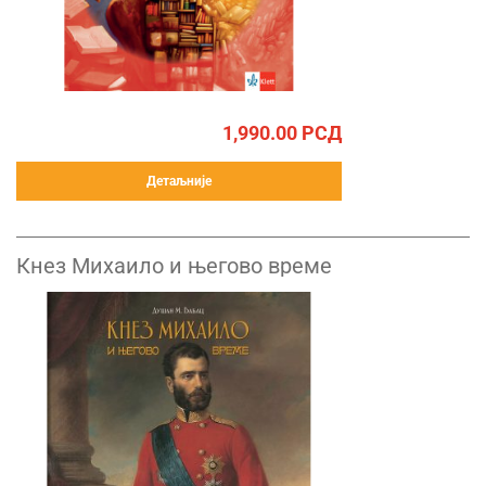
1,990.00
РСД
Детаљније
Кнез Михаило и његово време