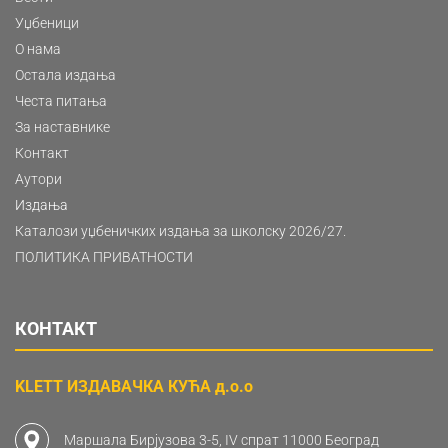
Уџбеници
О нама
Остала издања
Честа питања
За наставнике
Контакт
Аутори
Издања
Каталози уџбеничких издања за школску 2026/27.
ПОЛИТИКА ПРИВАТНОСТИ
КОНТАКТ
KLETT ИЗДАВАЧКА КУЋА д.о.о
Маршала Бирјузова 3-5, IV спрат 11000 Београд