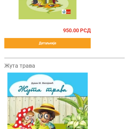
950.00
РСД
Детаљније
Жута трава