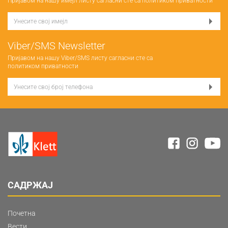
Пријавом на нашу имејл листу сагласни сте са
политиком приватности
Viber/SMS Newsletter
Пријавом на нашу Viber/SMS листу сагласни сте са
политиком приватности
САДРЖАЈ
Почетна
Вести