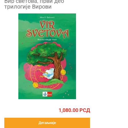
Вир светова, први део
трилогије Вирови
1,080.00
РСД
Детаљније