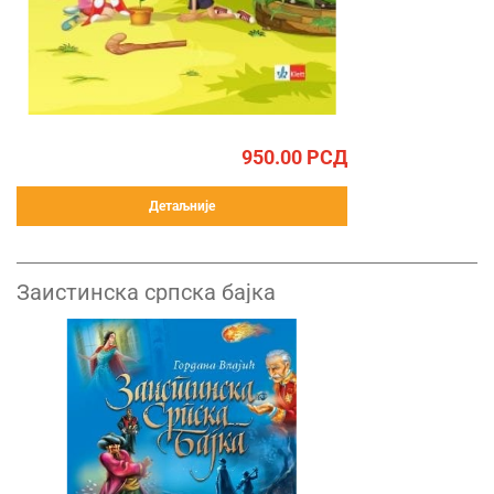
950.00
РСД
Детаљније
Заистинска српска бајка