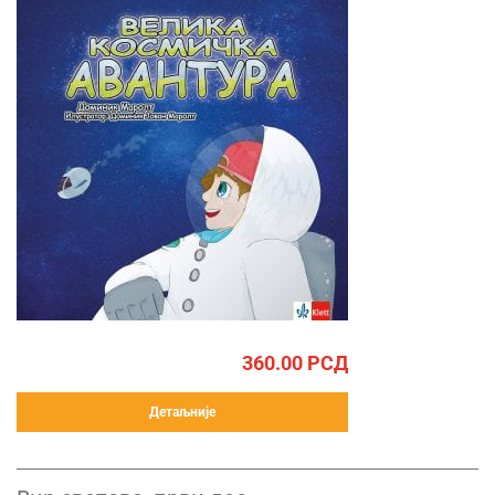
360.00
РСД
Детаљније