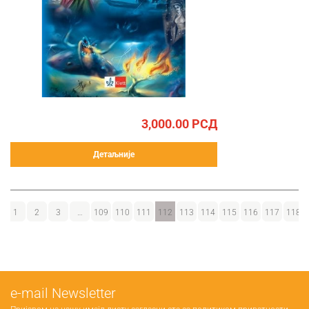
3,000.00
РСД
Детаљније
1
2
3
…
109
110
111
112
113
114
115
116
117
118
е-mail Newsletter