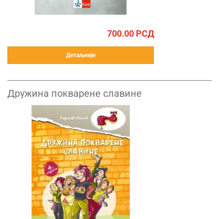
700.00
РСД
Детаљније
Дружина покварене славине