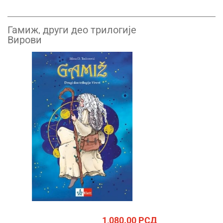
Гамиж, други део трилогије
Вирови
1,080.00
РСД