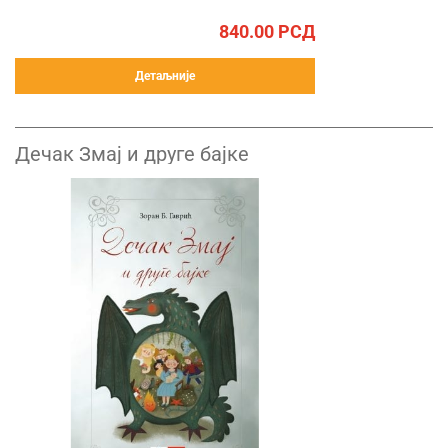
840.00
РСД
Детаљније
Дечак Змај и друге бајке