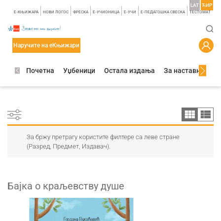
LAT
ЋИР
E-КЊИЖАРА
НОВИ ЛОГОС
ФРЕСКА
E-УЧИОНИЦА
E-УЧИ
Е-ПЕДАГОШКА СВЕСКА
TЕСТОМАТ
Наручите на еКњижари
Почетна
Уџбеници
Остала издања
За наставнике
За бржу претрагу користите филтере са леве стране
(Разред, Предмет, Издавач).
Бајка о краљевству душе