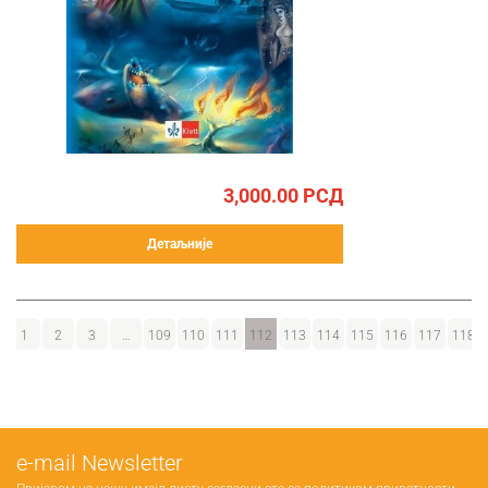
3,000.00
РСД
Детаљније
1
2
3
…
109
110
111
112
113
114
115
116
117
118
е-mail Newsletter