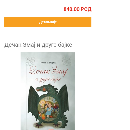
840.00
РСД
Детаљније
Дечак Змај и друге бајке