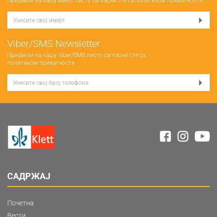
Пријавом на нашу имејл листу сагласни сте са
политиком приватности
Viber/SMS Newsletter
Пријавом на нашу Viber/SMS листу сагласни сте са
политиком приватности
САДРЖАЈ
Почетна
Вести