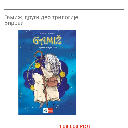
Гамиж, други део трилогије
Вирови
1,080.00
РСД