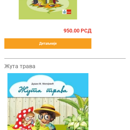
950.00
РСД
Детаљније
Жута трава