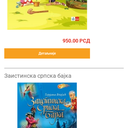
950.00
РСД
Детаљније
Заистинска српска бајка