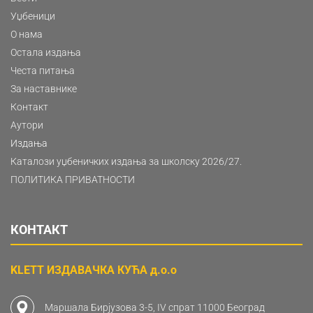
Уџбеници
О нама
Остала издања
Честа питања
За наставнике
Контакт
Аутори
Издања
Каталози уџбеничких издања за школску 2026/27.
ПОЛИТИКА ПРИВАТНОСТИ
КОНТАКТ
KLETT ИЗДАВАЧКА КУЋА д.о.о
Маршала Бирјузова 3-5, IV спрат 11000 Београд