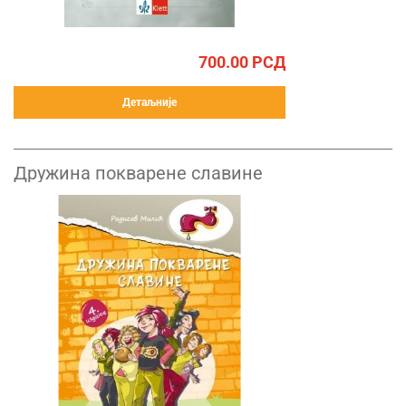
700.00
РСД
Детаљније
Дружина покварене славине