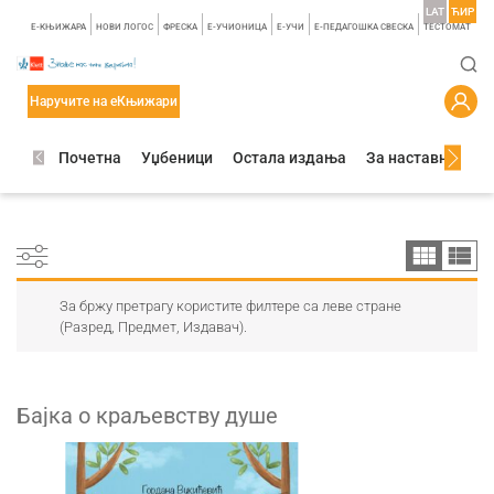
LAT
ЋИР
E-КЊИЖАРА
НОВИ ЛОГОС
ФРЕСКА
E-УЧИОНИЦА
E-УЧИ
Е-ПЕДАГОШКА СВЕСКА
TЕСТОМАТ
Наручите на еКњижари
Почетна
Уџбеници
Остала издања
За наставнике
За бржу претрагу користите филтере са леве стране
(Разред, Предмет, Издавач).
Бајка о краљевству душе