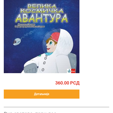
360.00
РСД
Детаљније