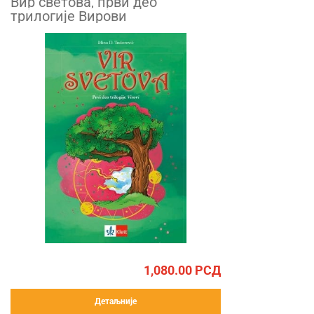
Вир светова, први део
трилогије Вирови
1,080.00
РСД
Детаљније