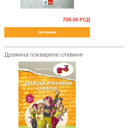
700.00
РСД
Детаљније
Дружина покварене славине