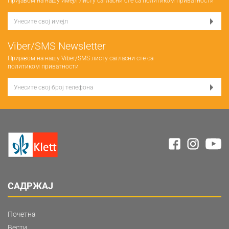
Пријавом на нашу имејл листу сагласни сте са
политиком приватности
Viber/SMS Newsletter
Пријавом на нашу Viber/SMS листу сагласни сте са
политиком приватности
САДРЖАЈ
Почетна
Вести