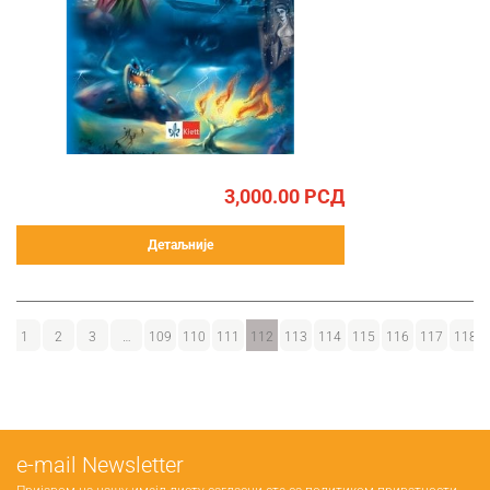
3,000.00
РСД
Детаљније
1
2
3
…
109
110
111
112
113
114
115
116
117
118
е-mail Newsletter