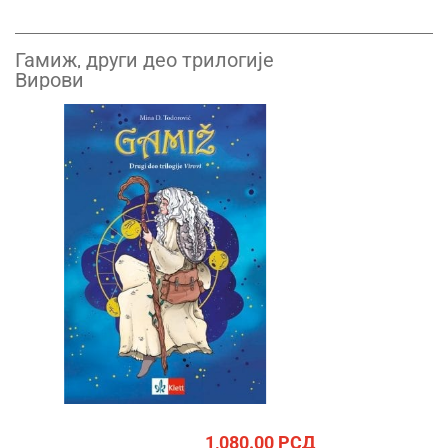
Гамиж, други део трилогије
Вирови
1,080.00
РСД