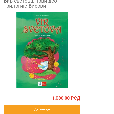
Вир светова, први део
трилогије Вирови
1,080.00
РСД
Детаљније