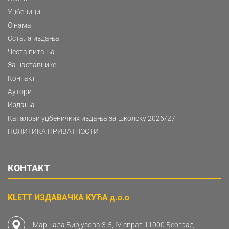
Уџбеници
О нама
Остала издања
Честа питања
За наставнике
Контакт
Аутори
Издања
Каталози уџбеничких издања за школску 2026/27.
ПОЛИТИКА ПРИВАТНОСТИ
КОНТАКТ
KLETT ИЗДАВАЧКА КУЋА д.о.о
Маршала Бирјузова 3-5, IV спрат 11000 Београд