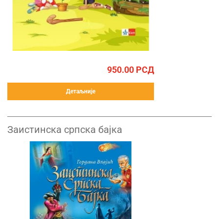
950.00
РСД
Детаљније
Заистинска српска бајка