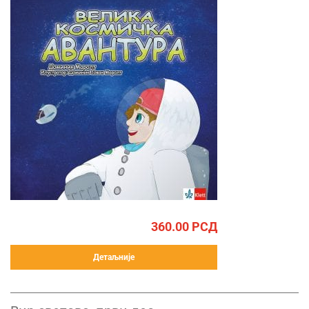
360.00
РСД
Детаљније