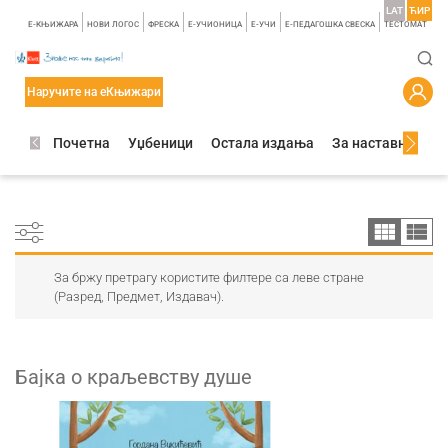
LAT
ЋИР
E-КЊИЖАРА
НОВИ ЛОГОС
ФРЕСКА
E-УЧИОНИЦА
E-УЧИ
Е-ПЕДАГОШКА СВЕСКА
TЕСТОМАТ
Наручите на еКњижари
Почетна
Уџбеници
Остала издања
За наставнике
За бржу претрагу користите филтере са леве стране
(Разред, Предмет, Издавач).
Бајка о краљевству душе