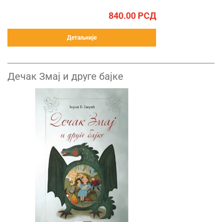
840.00
РСД
Детаљније
Дечак Змај и друге бајке