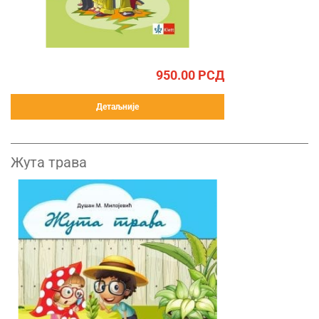
950.00
РСД
Детаљније
Жута трава