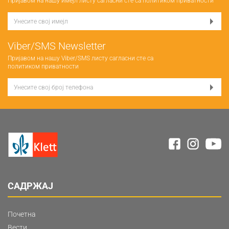
Пријавом на нашу имејл листу сагласни сте са
политиком приватности
Viber/SMS Newsletter
Пријавом на нашу Viber/SMS листу сагласни сте са
политиком приватности
САДРЖАЈ
Почетна
Вести