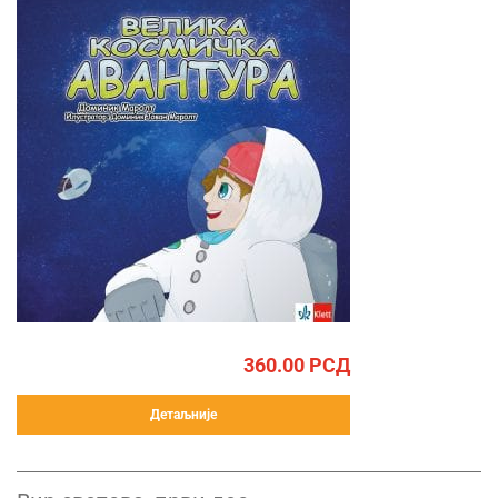
360.00
РСД
Детаљније