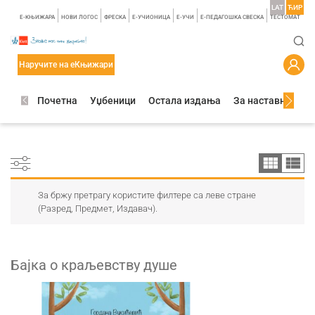
LAT
ЋИР
E-КЊИЖАРА
НОВИ ЛОГОС
ФРЕСКА
E-УЧИОНИЦА
E-УЧИ
Е-ПЕДАГОШКА СВЕСКА
TЕСТОМАТ
Наручите на еКњижари
Почетна
Уџбеници
Остала издања
За наставнике
За бржу претрагу користите филтере са леве стране
(Разред, Предмет, Издавач).
Бајка о краљевству душе