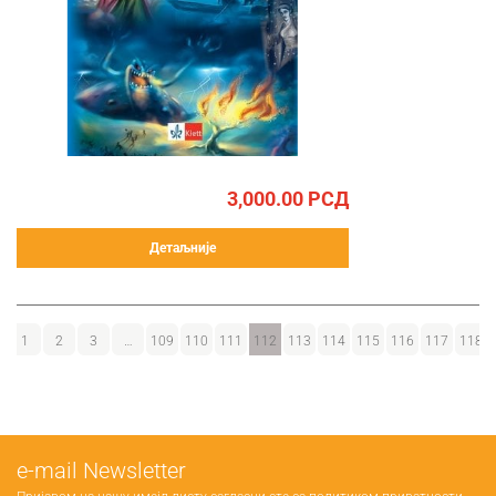
3,000.00
РСД
Детаљније
1
2
3
…
109
110
111
112
113
114
115
116
117
118
е-mail Newsletter