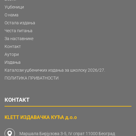
Уџбеници
О нама
Остала издања
Честа питања
За наставнике
Контакт
Аутори
Издања
Каталози уџбеничких издања за школску 2026/27.
ПОЛИТИКА ПРИВАТНОСТИ
КОНТАКТ
KLETT ИЗДАВАЧКА КУЋА д.о.о
Маршала Бирјузова 3-5, IV спрат 11000 Београд