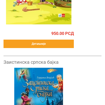
950.00
РСД
Детаљније
Заистинска српска бајка