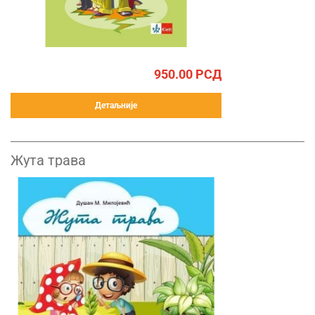
950.00
РСД
Детаљније
Жута трава