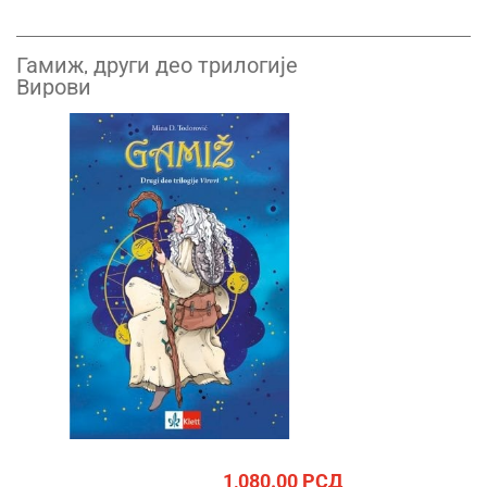
Гамиж, други део трилогије
Вирови
1,080.00
РСД