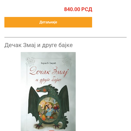
840.00
РСД
Детаљније
Дечак Змај и друге бајке