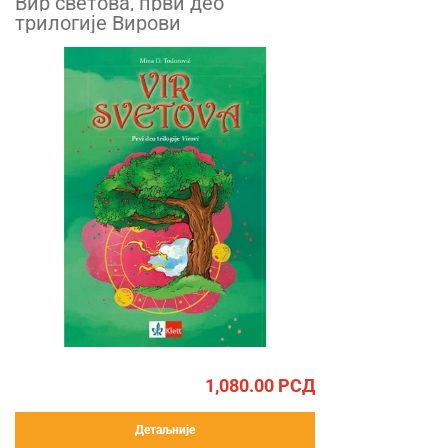
Вир светова, први део
трилогије Вирови
1,080.00
РСД
Детаљније