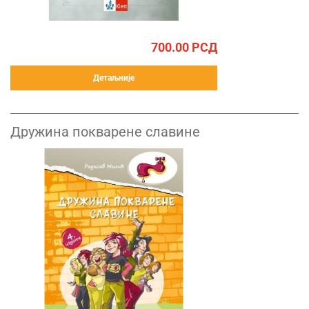
700.00
РСД
Детаљније
Дружина покварене славине