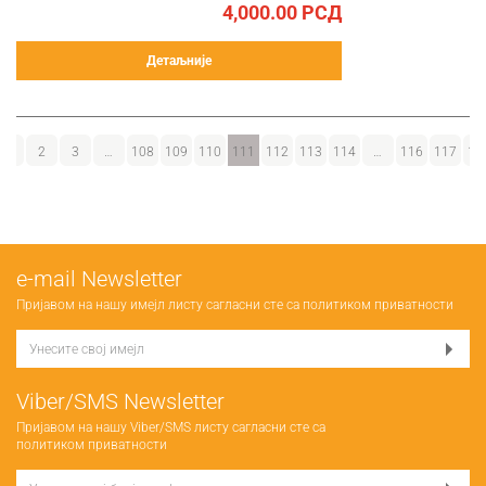
4,000.00
РСД
Детаљније
1
2
3
…
108
109
110
111
112
113
114
…
116
117
11
е-mail Newsletter
Пријавом на нашу имејл листу сагласни сте са
политиком приватности
Viber/SMS Newsletter
Пријавом на нашу Viber/SMS листу сагласни сте са
политиком приватности