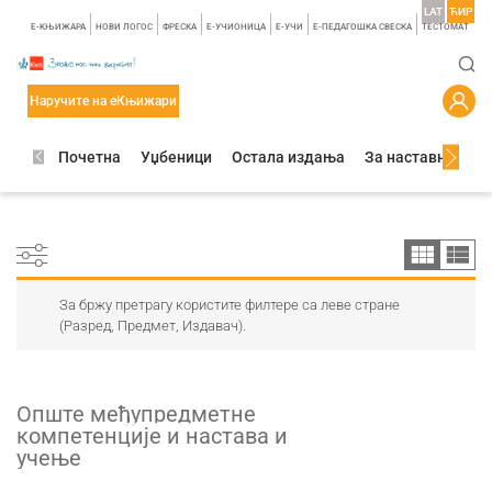
LAT
ЋИР
E-КЊИЖАРА
НОВИ ЛОГОС
ФРЕСКА
E-УЧИОНИЦА
E-УЧИ
Е-ПЕДАГОШКА СВЕСКА
TЕСТОМАТ
Наручите на еКњижари
Почетна
Уџбеници
Остала издања
За наставнике
За бржу претрагу користите филтере са леве стране
(Разред, Предмет, Издавач).
Опште међупредметне
компетенције и настава и
учење