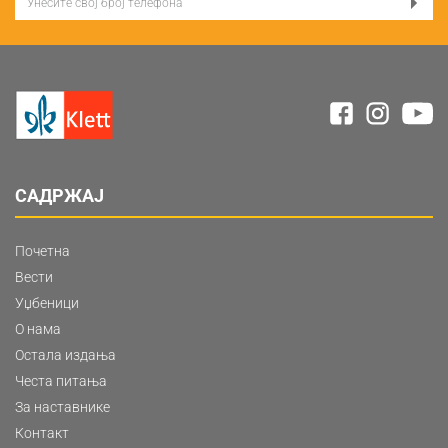
САДРЖАЈ
Почетна
Вести
Уџбеници
О нама
Остала издања
Честа питања
За наставнике
Контакт