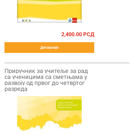
2,400.00
РСД
Детаљније
Приручник за учитеље за рад
са ученицима са сметњама у
развоју од првог до четвртог
разреда