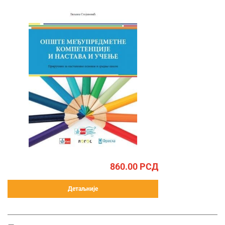
860.00
РСД
Детаљније