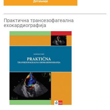
Детаљније
Практична трансезофагеална
ехокардиографија