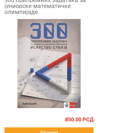
300 припремних задатака за
јуниорске математичке
олимпијаде
850.00
РСД
Детаљније