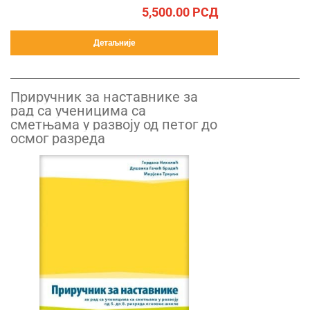
5,500.00
РСД
Детаљније
Приручник за наставнике за
рад са ученицима са
сметњама у развоју од петог до
осмог разреда