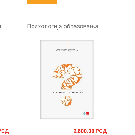
а
Психологија образовања
да
РСД
2,800.00
РСД