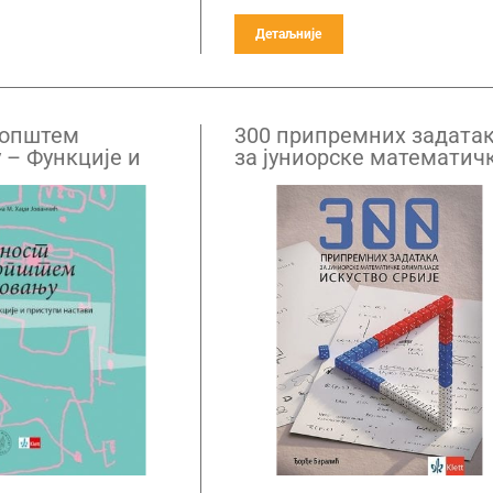
Детаљније
 општем
300 припремних задата
 – Функције и
за јуниорске математич
астави
олимпијаде