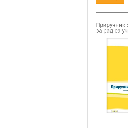
Приручник 
за рад са у
сметњама у
петог до ос