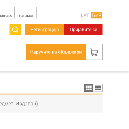
LAT
ЋИР
 СВЕСКА
TЕСТОМАТ
Регистрација
Пријавите се
Наручите на еКњижари
едмет, Издавач).