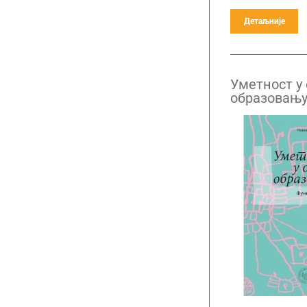
Детаљније
Уметност у
образовању
приступи н