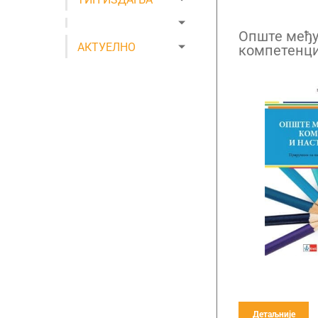
Опште међ
АКТУЕЛНО
компетенци
учење
Детаљније