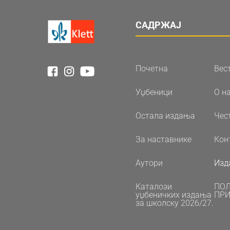
САДРЖАЈ
Почетна
Вес
Уџбеници
О н
Остала издања
Чес
За наставнике
Кон
Аутори
Изд
Каталози
ПО
уџбеничких издања
ПРИ
за школску 2026/27.