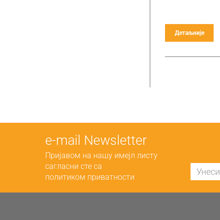
Детаљније
е-mail Newsletter
Пријавом на нашу имејл листу
сагласни сте са
политиком приватности