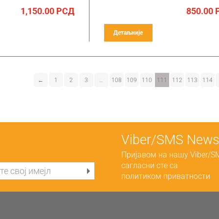
1,150.00
РСД
850.00
Детаљније
←
1
2
3
…
108
109
110
111
112
113
114
Viber/SMS Newsl
Пријавом на нашу Viber/S
сагласни сте са
политиком приватности