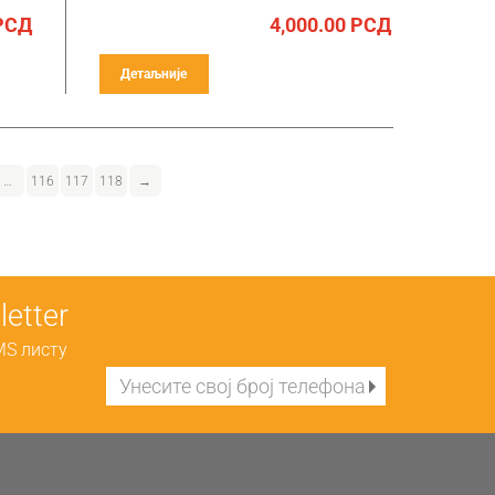
РСД
4,000.00
РСД
Детаљније
…
116
117
118
→
etter
MS листу