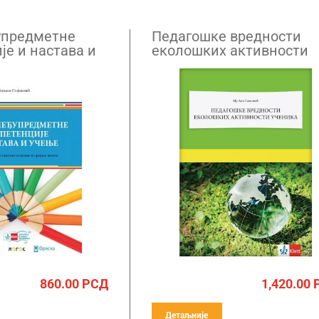
упредметне
Педагошке вредности
је и настава и
еколошких активности
ученика
860.00
РСД
1,420.00
Детаљније