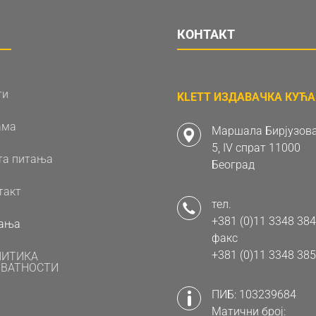
КОНТАКТ
ти
KLETT ИЗДАВАЧКА КУЋА 
ама
Маршала Бирјузова
5, IV спрат 11000
та питања
Београд
такт
тел.
+381 (0)11 3348 384
ања
факс
+381 (0)11 3348 385
ЛИТИКА
ВАТНОСТИ
ПИБ: 103239684
Матични број: