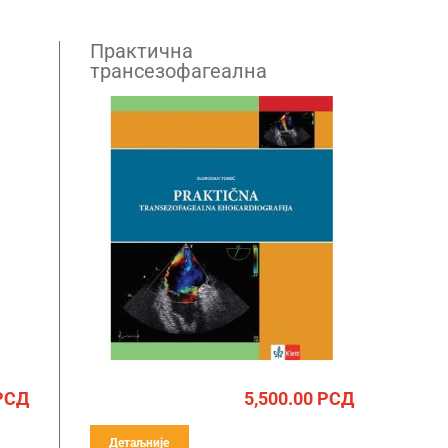
Практична
трансезофагеална
ехокардиографија
РСД
5,500.00
РСД
Детаљније