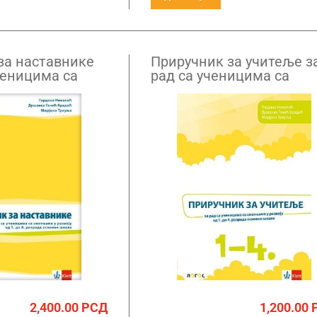
за наставнике
Приручник за учитеље з
ченицима са
рад са ученицима са
 развоју од
сметњама у развоју од
мог разреда
првог до четвртог разре
2,400.00
РСД
1,200.00