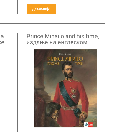
Детаљније
ка
Prince Mihailo and his time,
ке
издање на енглеском
језику