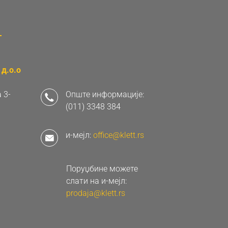
д.о.о
 3-
Опште информације:
(011) 3348 384
и-мејл:
office@klett.rs
Поруџбине можете
слати на и-мејл:
prodaja@klett.rs