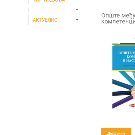
Опште међ
АКТУЕЛНО
компетенци
учење
Детаљније