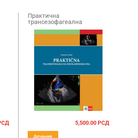
Практична
трансезофагеална
ехокардиографија
РСД
5,500.00
РСД
Детаљније