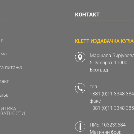
КОНТАКТ
ти
KLETT ИЗДАВАЧКА КУЋА 
ама
Маршала Бирјузова
5, IV спрат 11000
та питања
Београд
такт
тел.
+381 (0)11 3348 384
ања
факс
+381 (0)11 3348 385
ЛИТИКА
ВАТНОСТИ
ПИБ: 103239684
Матични број: