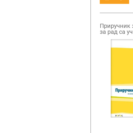
Приручник 
за рад са у
сметњама у
петог до ос