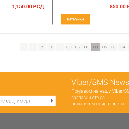
1,150.00
РСД
850.00
Детаљније
←
1
2
3
…
108
109
110
111
112
113
114
Viber/SMS Newsl
Пријавом на нашу Viber/S
сагласни сте са
политиком приватности