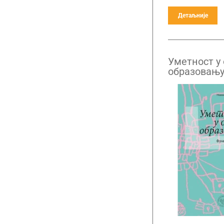
Детаљније
Уметност у
образовању
приступи н