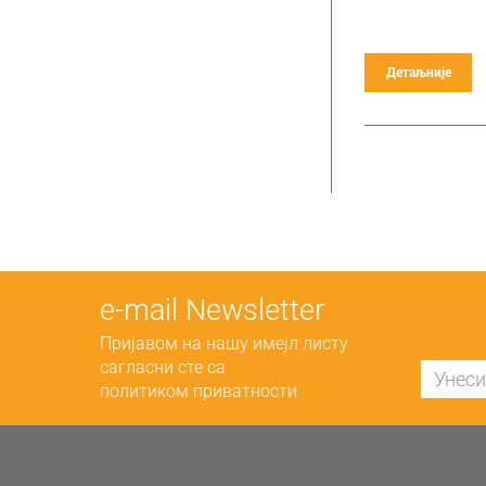
Детаљније
е-mail Newsletter
Пријавом на нашу имејл листу
сагласни сте са
политиком приватности