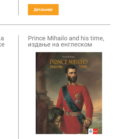
Детаљније
ка
Prince Mihailo and his time,
ке
издање на енглеском
језику