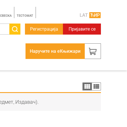
LAT
ЋИР
 СВЕСКА
TЕСТОМАТ
Регистрација
Пријавите се
Наручите на еКњижари
едмет, Издавач).