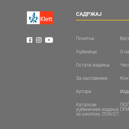
САДРЖАЈ
Почетна
Вес
Уџбеници
О н
Остала издања
Чес
За наставнике
Кон
Аутори
Изд
Каталози
ПО
уџбеничких издања
ПРИ
за школску 2026/27.