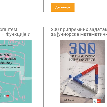
Детаљније
 општем
300 припремних задата
 – Функције и
за јуниорске математич
астави
олимпијаде