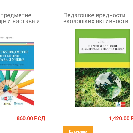
упредметне
Педагошке вредности
је и настава и
еколошких активности
ученика
860.00
РСД
1,420.00
Детаљније