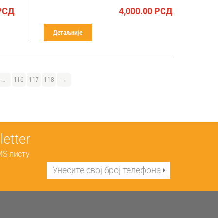
РСД
4,000.00
РСД
Детаљније
…
116
117
118
→
etter
MS листу