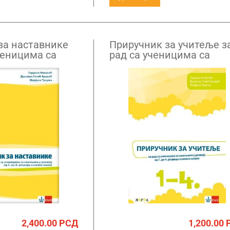
за наставнике
Приручник за учитеље з
ченицима са
рад са ученицима са
 развоју од
сметњама у развоју од
мог разреда
првог до четвртог разре
2,400.00
РСД
1,200.00