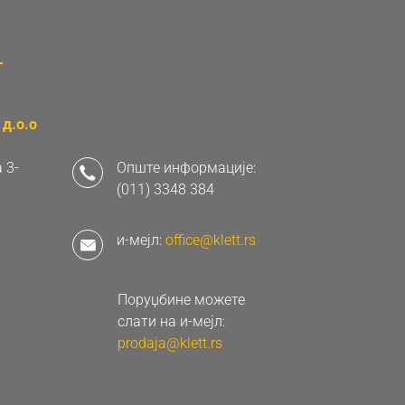
д.о.о
 3-
Опште информације:
(011) 3348 384
и-мејл:
office@klett.rs
Поруџбине можете
слати на и-мејл:
prodaja@klett.rs