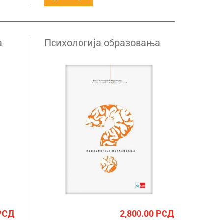
а
Психологија образовања
да
РСД
2,800.00
РСД