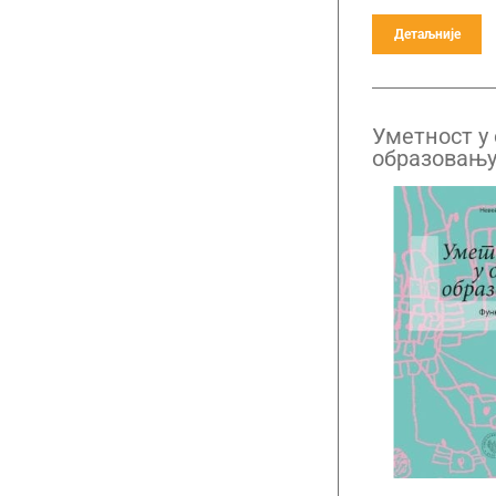
Детаљније
Уметност у
образовању
приступи н