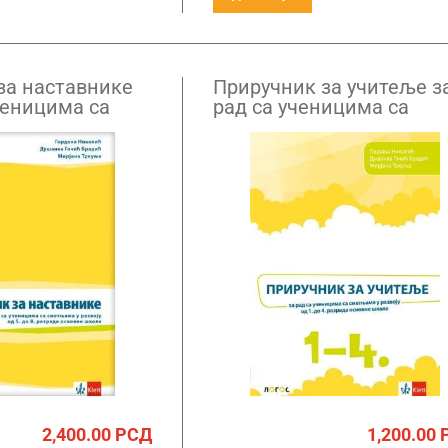
за наставнике
Приручник за учитеље з
ченицима са
рад са ученицима са
 развоју од
сметњама у развоју од
мог разреда
првог до четвртог разре
2,400.00
РСД
1,200.00