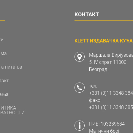
КОНТАКТ
ти
KLETT ИЗДАВАЧКА КУЋА 
ама
Маршала Бирјузова
5, IV спрат 11000
та питања
Београд
такт
тел.
+381 (0)11 3348 384
ања
факс
+381 (0)11 3348 385
ЛИТИКА
ВАТНОСТИ
ПИБ: 103239684
Матични број: