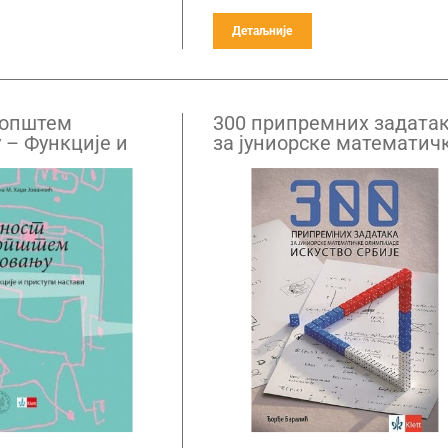
Детаљније
 општем
300 припремних задата
 – Функције и
за јуниорске математич
астави
олимпијаде