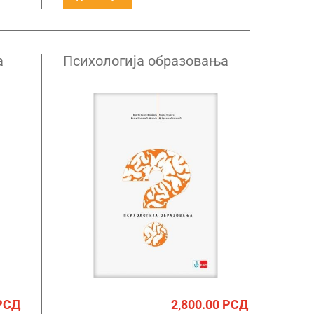
а
Психологија образовања
да
РСД
2,800.00
РСД