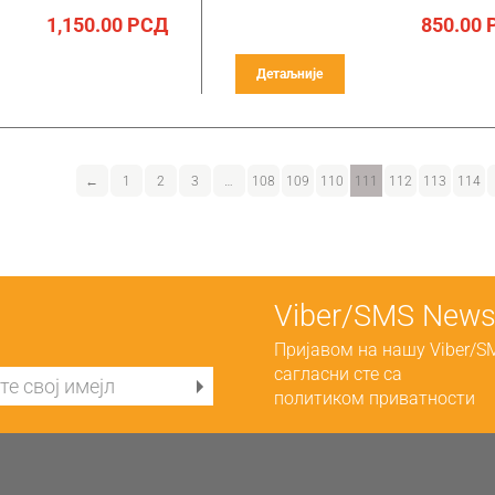
1,150.00
РСД
850.00
Детаљније
←
1
2
3
…
108
109
110
111
112
113
114
Viber/SMS Newsl
Пријавом на нашу Viber/S
сагласни сте са
политиком приватности