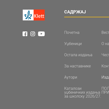
САДРЖАЈ
Почетна
Вес
Уџбеници
О н
Остала издања
Чес
За наставнике
Кон
Аутори
Изд
Каталози
ПО
уџбеничких издања
ПРИ
за школску 2026/27.