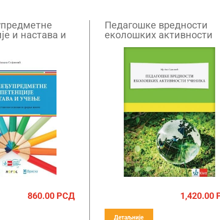
упредметне
Педагошке вредности
је и настава и
еколошких активности
ученика
860.00
РСД
1,420.00
Детаљније