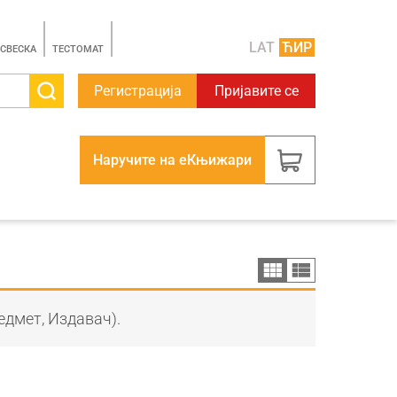
LAT
ЋИР
 СВЕСКА
TЕСТОМАТ
Регистрација
Пријавите се
Наручите на еКњижари
едмет, Издавач).