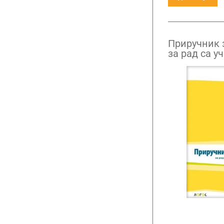
Приручник 
за рад са у
сметњама у
петог до ос