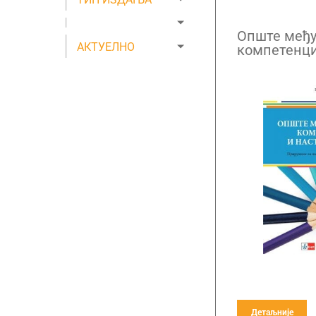
Опште међ
АКТУЕЛНО
компетенци
учење
Детаљније