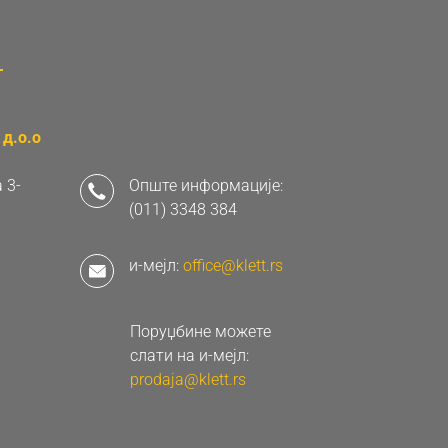
д.о.о
 3-
Опште информације:
(011) 3348 384
и-мејл:
office@klett.rs
Поруџбине можете
слати на и-мејл:
prodaja@klett.rs