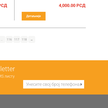
РСД
4,000.00
РСД
Детаљније
…
116
117
118
→
etter
MS листу