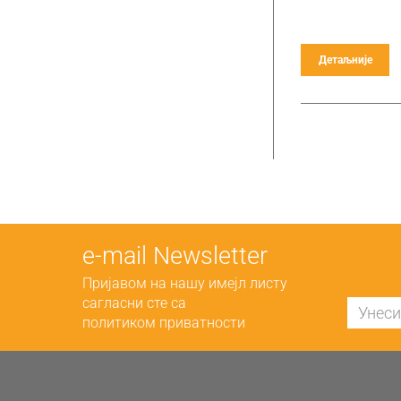
Детаљније
е-mail Newsletter
Пријавом на нашу имејл листу
сагласни сте са
политиком приватности