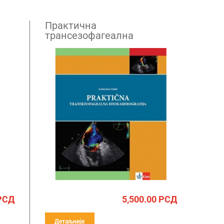
Практична
трансезофагеална
ехокардиографија
РСД
5,500.00
РСД
Детаљније