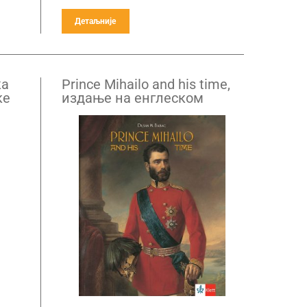
Детаљније
ка
Prince Mihailo and his time,
ке
издање на енглеском
језику