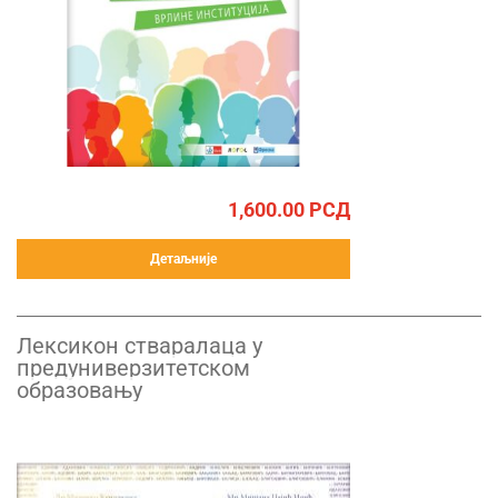
1,600.00
РСД
Детаљније
Лексикон стваралаца у
предуниверзитетском
образовању