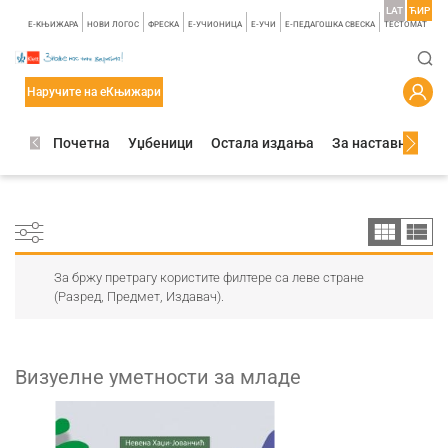
LAT
ЋИР
E-КЊИЖАРА
НОВИ ЛОГОС
ФРЕСКА
E-УЧИОНИЦА
E-УЧИ
Е-ПЕДАГОШКА СВЕСКА
TЕСТОМАТ
Наручите на еКњижари
Почетна
Уџбеници
Остала издања
За наставнике
За бржу претрагу користите филтере са леве стране
(Разред, Предмет, Издавач).
Визуелне уметности за младе