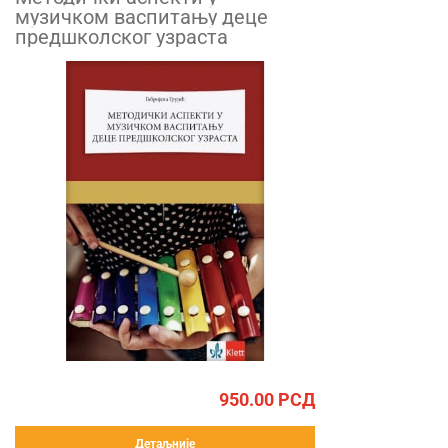
музичком васпитању деце
предшколског узраста
950.00
РСД
Детаљније