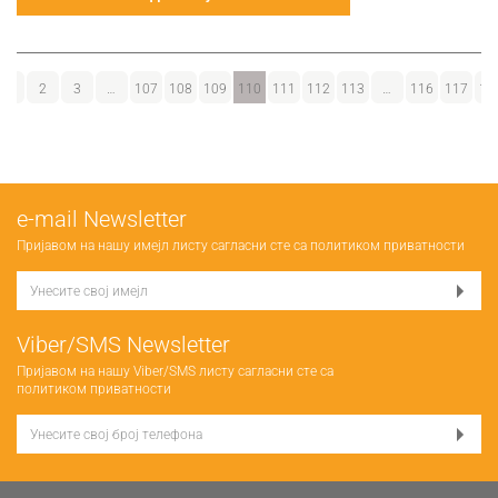
1
2
3
…
107
108
109
110
111
112
113
…
116
117
11
е-mail Newsletter
Пријавом на нашу имејл листу сагласни сте са
политиком приватности
Viber/SMS Newsletter
Пријавом на нашу Viber/SMS листу сагласни сте са
политиком приватности