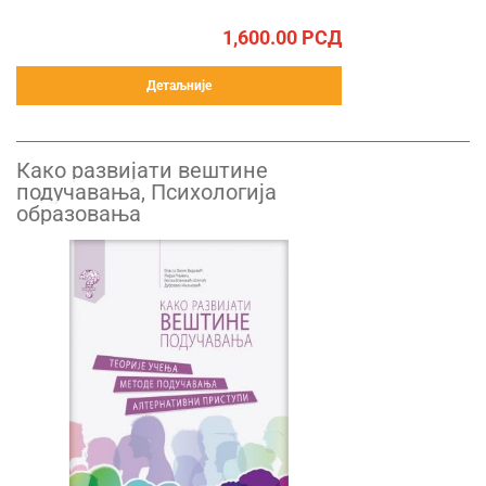
1,600.00
РСД
Детаљније
Како развијати вештине
подучавања, Психологија
образовања