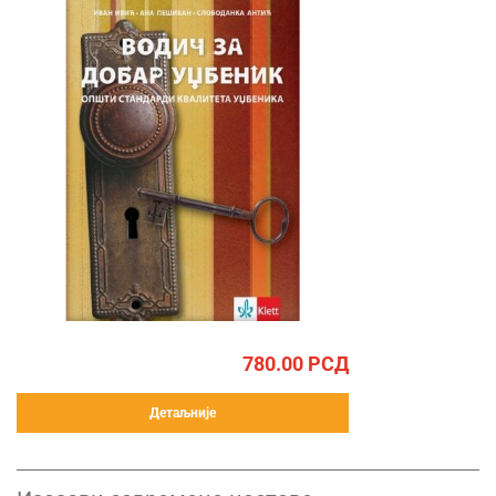
780.00
РСД
Детаљније