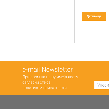
Детаљније
е-mail Newsletter
Пријавом на нашу имејл листу
сагласни сте са
политиком приватности