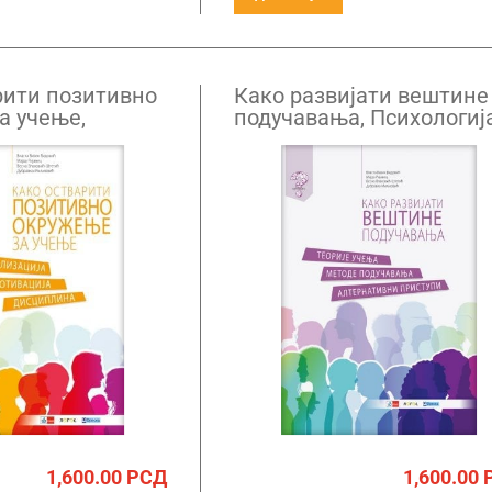
рити позитивно
Како развијати вештине
а учење,
подучавања, Психологиј
а образовања
образовања
1,600.00
РСД
1,600.00