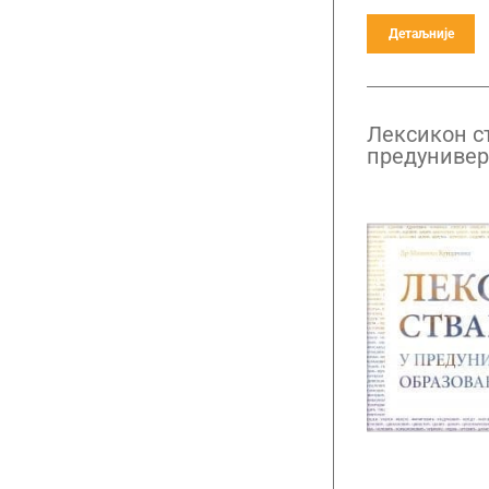
Детаљније
Лексикон с
предунивер
образовањ