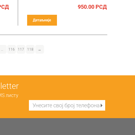
РСД
950.00
РСД
Детаљније
…
116
117
118
→
etter
MS листу