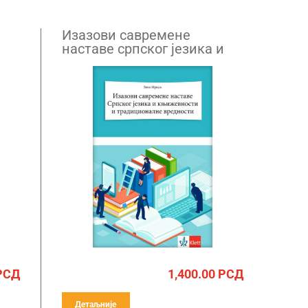
Изазови савремене
наставе српског језика и
књижевности и
традиционалне вредности
РСД
1,400.00
РСД
Детаљније