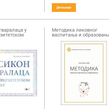
Детаљније
тваралаца у
Методика ликовног
зитетском
васпитања и образовањ
у