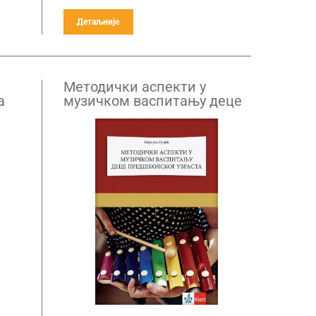
Детаљније
Методички аспекти у
а
музичком васпитању деце
предшколског узраста