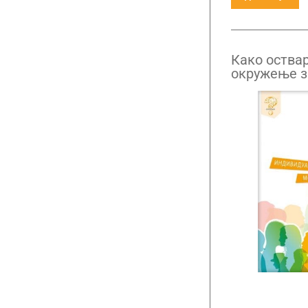
Како оства
окружење з
Психологиј