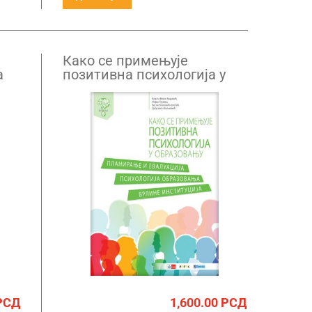
Како се примењује
а
позитивна психологија у
образовању, Психологија
образовања
РСД
1,600.00
РСД