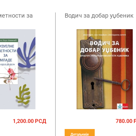
метности за
Водич за добар уџбеник
1,200.00
РСД
780.00
Детаљније