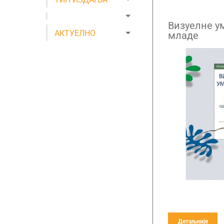
Визуелне у
АКТУЕЛНО
младе
Детаљније