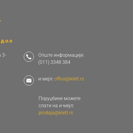
д.о.о
 3-
Опште информације:
(011) 3348 384
и-мејл:
office@klett.rs
Поруџбине можете
слати на и-мејл:
prodaja@klett.rs