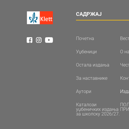
САДРЖАЈ
Почетна
Вес
Уџбеници
О н
Остала издања
Чес
За наставнике
Кон
Аутори
Изд
Каталози
ПО
уџбеничких издања
ПРИ
за школску 2026/27.