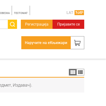
LAT
ЋИР
 СВЕСКА
TЕСТОМАТ
Регистрација
Пријавите се
Наручите на еКњижари
едмет, Издавач).