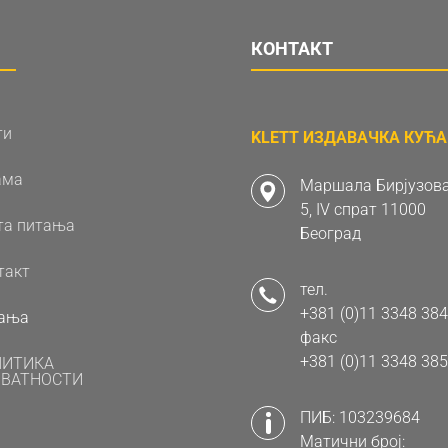
КОНТАКТ
ти
KLETT ИЗДАВАЧКА КУЋА 
ама
Маршала Бирјузова
5, IV спрат 11000
та питања
Београд
такт
тел.
+381 (0)11 3348 384
ања
факс
+381 (0)11 3348 385
ЛИТИКА
ВАТНОСТИ
ПИБ: 103239684
Матични број: