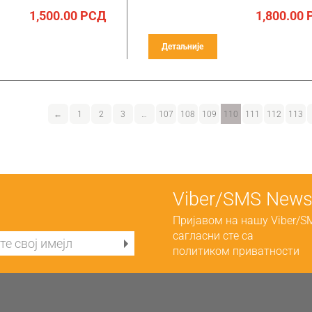
1,500.00
РСД
1,800.00
Детаљније
←
1
2
3
…
107
108
109
110
111
112
113
Viber/SMS Newsl
Пријавом на нашу Viber/S
сагласни сте са
политиком приватности