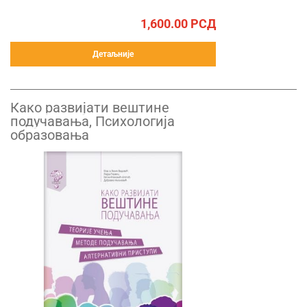
1,600.00
РСД
Детаљније
Како развијати вештине
подучавања, Психологија
образовања