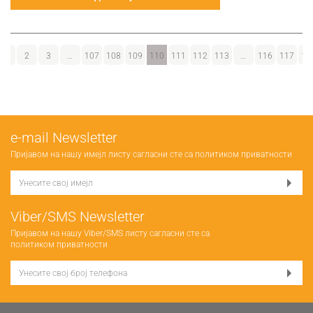
1
2
3
…
107
108
109
110
111
112
113
…
116
117
11
е-mail Newsletter
Пријавом на нашу имејл листу сагласни сте са
политиком приватности
Viber/SMS Newsletter
Пријавом на нашу Viber/SMS листу сагласни сте са
политиком приватности