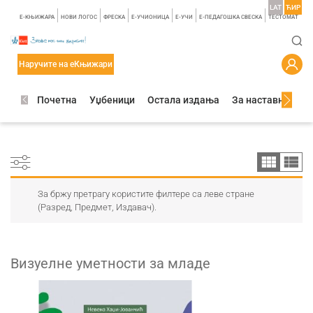
LAT
ЋИР
E-КЊИЖАРА
НОВИ ЛОГОС
ФРЕСКА
E-УЧИОНИЦА
E-УЧИ
Е-ПЕДАГОШКА СВЕСКА
TЕСТОМАТ
Наручите на еКњижари
Почетна
Уџбеници
Остала издања
За наставнике
За бржу претрагу користите филтере са леве стране
(Разред, Предмет, Издавач).
Визуелне уметности за младе