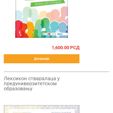
1,600.00
РСД
Детаљније
Лексикон стваралаца у
предуниверзитетском
образовању