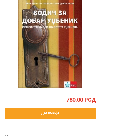
780.00
РСД
Детаљније