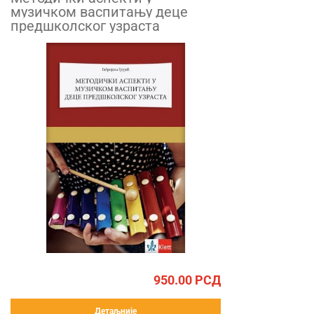
музичком васпитању деце
предшколског узраста
950.00
РСД
Детаљније