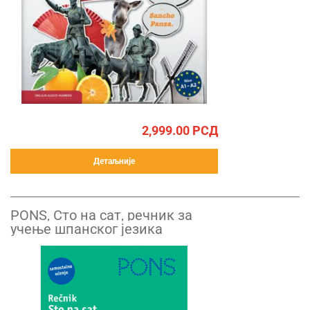
2,999.00
РСД
Детаљније
PONS, Сто на сат, речник за
учење шпанског језика