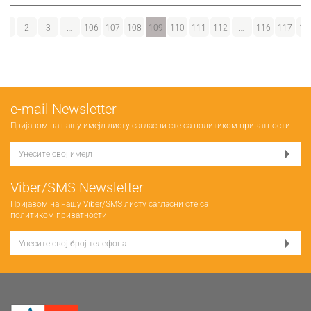
1
2
3
…
106
107
108
109
110
111
112
…
116
117
11
е-mail Newsletter
Пријавом на нашу имејл листу сагласни сте са
политиком приватности
Viber/SMS Newsletter
Пријавом на нашу Viber/SMS листу сагласни сте са
политиком приватности