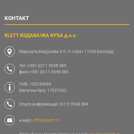
КОНТАКТ
KLETT ИЗДАВАЧКА КУЋА д.о.о
Маршала Бирјузова 3-5, IV спрат 11000 Београд
тел.
+381 (0)11 3348 384
факс
+381 (0)11 3348 385
ПИБ: 103239684
Матични број: 17537032
Опште информације:
(011) 3348 384
и-мејл:
office@klett.rs