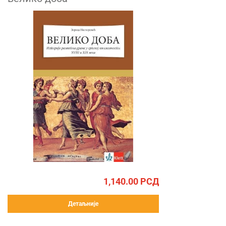
1,140.00
РСД
Детаљније