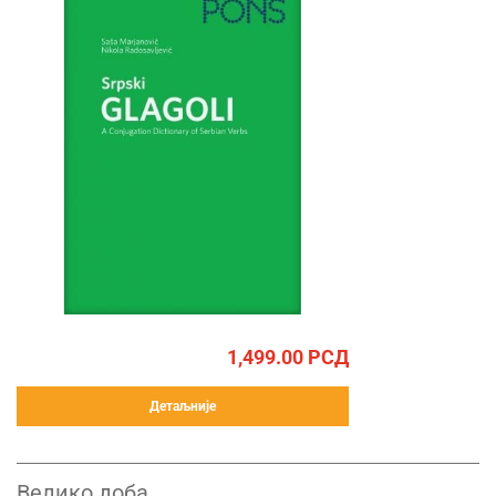
1,499.00
РСД
Детаљније
Велико доба