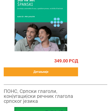
349.00
РСД
Детаљније
ПОНС, Српски глаголи,
конјугацијски речник глагола
српског језика