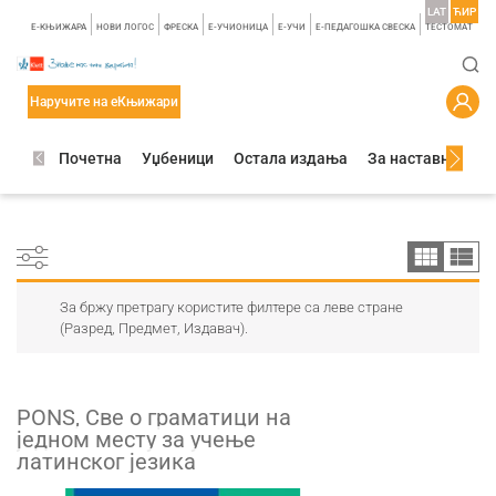
LAT
ЋИР
E-КЊИЖАРА
НОВИ ЛОГОС
ФРЕСКА
E-УЧИОНИЦА
E-УЧИ
Е-ПЕДАГОШКА СВЕСКА
TЕСТОМАТ
Наручите на еКњижари
Почетна
Уџбеници
Остала издања
За наставнике
За бржу претрагу користите филтере са леве стране
(Разред, Предмет, Издавач).
PONS, Све о граматици на
једном месту за учење
латинског језика