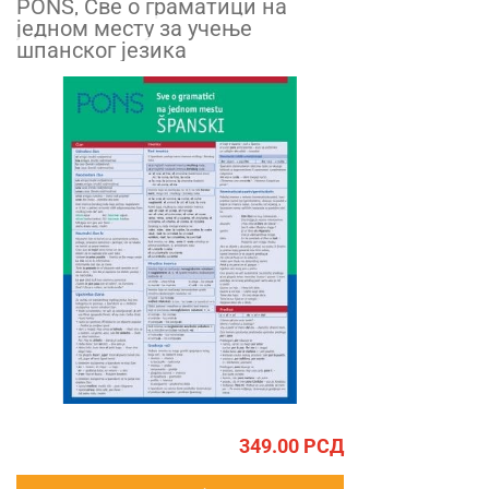
PONS, Све о граматици на
једном месту за учење
шпанског језика
349.00
РСД