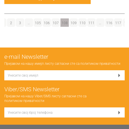
1
2
3
…
105
106
107
108
109
110
111
…
116
117
11
е-mail Newsletter
Пријавом на нашу имејл листу сагласни сте са
политиком приватности
Viber/SMS Newsletter
Пријавом на нашу Viber/SMS листу сагласни сте са
политиком приватности