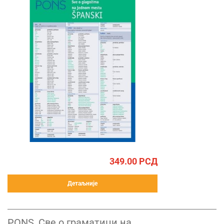
349.00
РСД
Детаљније
PONS, Све о граматици на