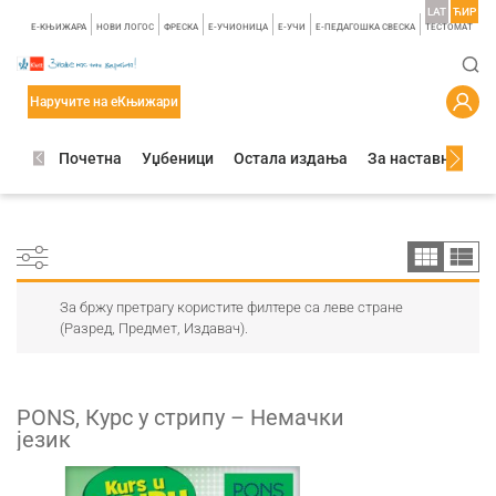
LAT
ЋИР
E-КЊИЖАРА
НОВИ ЛОГОС
ФРЕСКА
E-УЧИОНИЦА
E-УЧИ
Е-ПЕДАГОШКА СВЕСКА
TЕСТОМАТ
Наручите на еКњижари
Почетна
Уџбеници
Остала издања
За наставнике
За бржу претрагу користите филтере са леве стране
(Разред, Предмет, Издавач).
PONS, Курс у стрипу – Немачки
језик