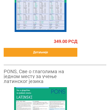
349.00
РСД
Детаљније
PONS, Све о глаголима на
једном месту за учење
латинског језика