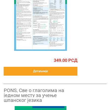
349.00
РСД
Детаљније
PONS, Све о глаголима на
једном месту за учење
шпанског језика