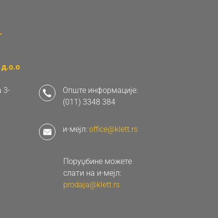
д.о.о
 3-
Опште информације:
(011) 3348 384
и-мејл:
office@klett.rs
Поруџбине можете
слати на и-мејл:
prodaja@klett.rs