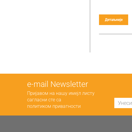
Детаљније
е-mail Newsletter
Пријавом на нашу имејл листу
сагласни сте са
политиком приватности