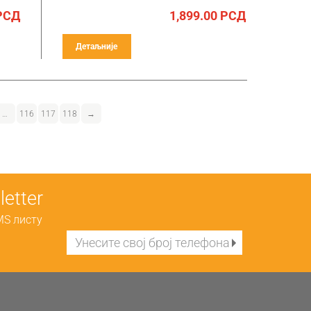
РСД
1,899.00
РСД
Детаљније
…
116
117
118
→
etter
MS листу