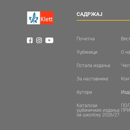
САДРЖАЈ
Почетна
Вес
Уџбеници
О н
Остала издања
Чес
За наставнике
Кон
Аутори
Изд
Каталози
ПО
уџбеничких издања
ПРИ
за школску 2026/27.