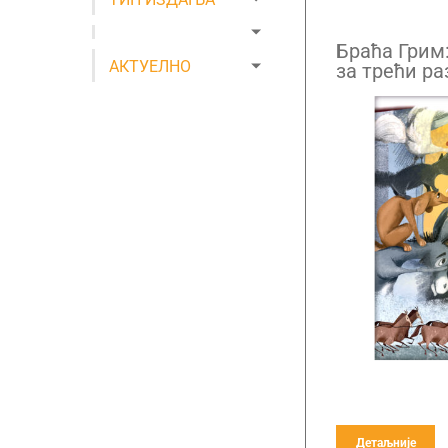
Браћа Грим:
АКТУЕЛНО
за трећи ра
Детаљније