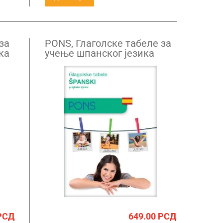
за
PONS, Глаголске табеле за
ка
учење шпанског језика
РСД
649.00
РСД