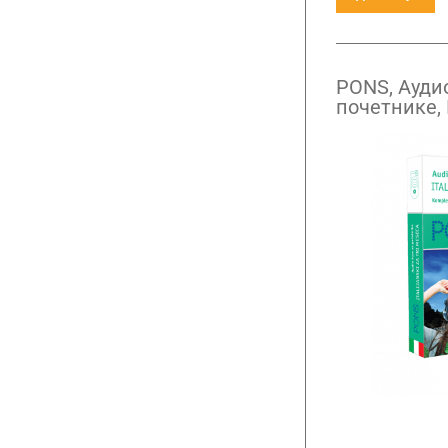
PONS, Аудио
почетнике,
три месеца