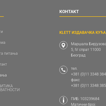
КОНТАКТ
ти
KLETT ИЗДАВАЧКА КУЋА 
ама
Маршала Бирјузова
5, IV спрат 11000
та питања
Београд
такт
тел.
+381 (0)11 3348 384
ања
факс
+381 (0)11 3348 385
ЛИТИКА
ВАТНОСТИ
ПИБ: 103239684
Матични број: