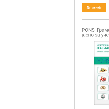
Детаљније
PONS, Грам
јасно за уч
италијанско