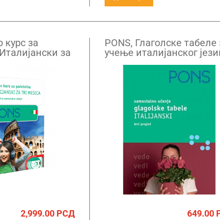
 курс за
PONS, Глаголске табеле 
 Италијански за
учење италијанског јези
2,999.00
РСД
649.00