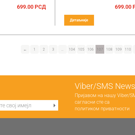
699.00
РСД
699.00
Детаљније
←
1
2
3
…
104
105
106
107
108
109
110
Viber/SMS Newsl
Пријавом на нашу Viber/S
сагласни сте са
политиком приватности