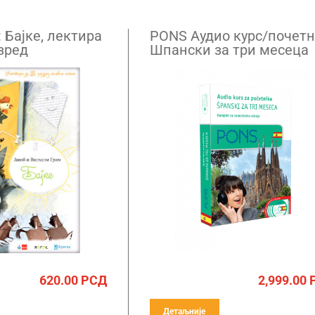
 Бајке, лектира
PONS Аудио курс/почетн
зред
Шпански за три месеца
620.00
РСД
2,999.00
Детаљније