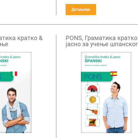
Детаљније
атика кратко &
PONS, Граматика кратко
ење
јасно за учење шпанског
г језика
језика