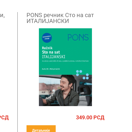
и,
PONS речник Сто на сат
ИТАЛИЈАНСКИ
РСД
349.00
РСД
Детаљније