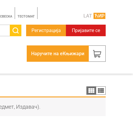
LAT
ЋИР
 СВЕСКА
TЕСТОМАТ
Регистрација
Пријавите се
Наручите на еКњижари
едмет, Издавач).