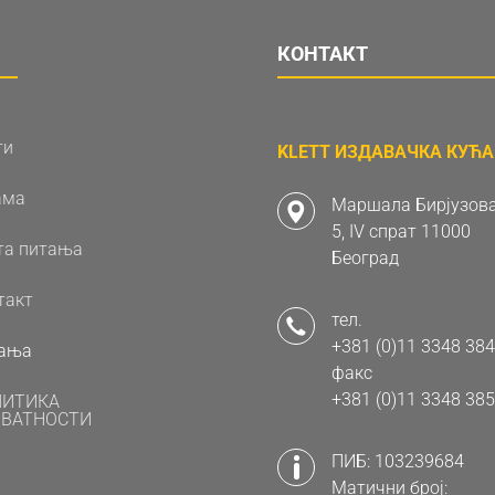
КОНТАКТ
ти
KLETT ИЗДАВАЧКА КУЋА 
ама
Маршала Бирјузова
5, IV спрат 11000
та питања
Београд
такт
тел.
+381 (0)11 3348 384
ања
факс
+381 (0)11 3348 385
ЛИТИКА
ВАТНОСТИ
ПИБ: 103239684
Матични број: