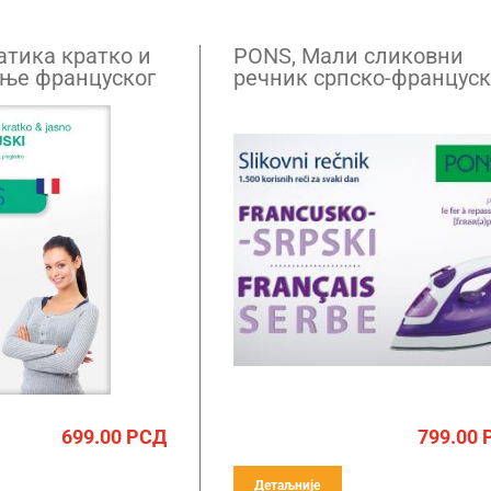
атика кратко и
PONS, Мали сликовни
ење француског
речник српско-францус
699.00
РСД
799.00
Детаљније