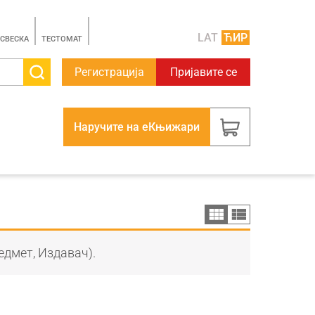
LAT
ЋИР
 СВЕСКА
TЕСТОМАТ
Регистрација
Пријавите се
Наручите на еКњижари
едмет, Издавач).