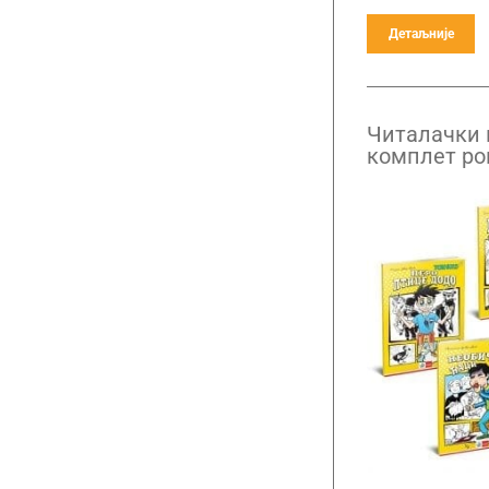
Детаљније
Читалачки 
комплет р