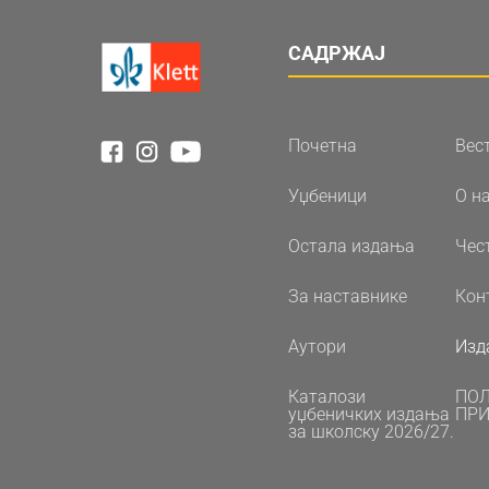
САДРЖАЈ
Почетна
Вес
Уџбеници
О н
Остала издања
Чес
За наставнике
Кон
Аутори
Изд
Каталози
ПО
уџбеничких издања
ПРИ
за школску 2026/27.