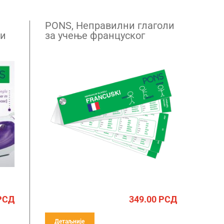
PONS, Неправилни глаголи
ки
за учење француског
језика
РСД
349.00
РСД
Детаљније