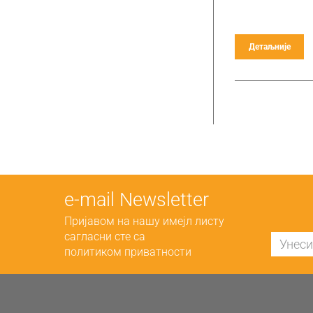
Детаљније
е-mail Newsletter
Пријавом на нашу имејл листу
сагласни сте са
политиком приватности