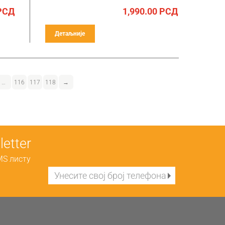
РСД
1,990.00
РСД
Детаљније
…
116
117
118
→
etter
MS листу