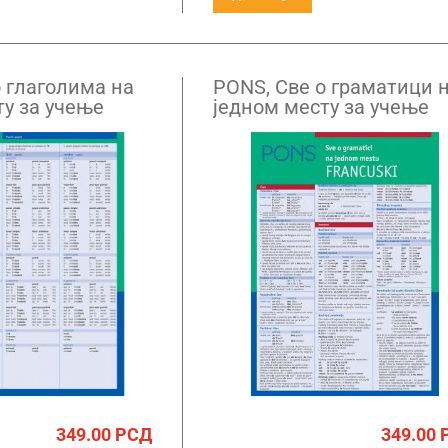
о глаголима на
PONS, Све о граматици 
ту за учење
једном месту за учење
 језика
француског језика
349.00
РСД
349.00