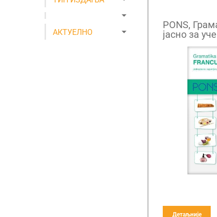
PONS, Грам
АКТУЕЛНО
јасно за уч
језика
Детаљније