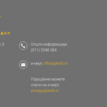
д.о.о
 3-
Опште информације:
(011) 3348 384
и-мејл:
office@klett.rs
Поруџбине можете
слати на и-мејл:
prodaja@klett.rs