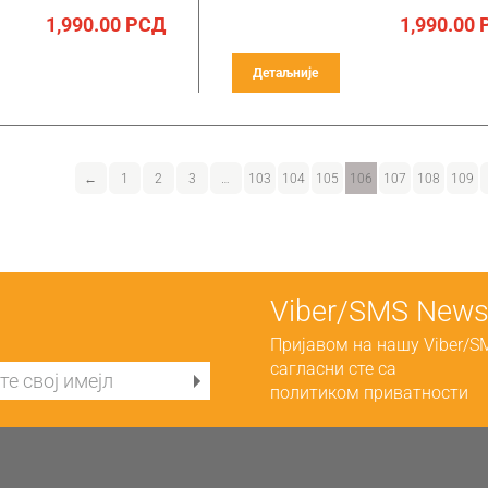
1,990.00
РСД
1,990.00
Детаљније
←
1
2
3
…
103
104
105
106
107
108
109
Viber/SMS Newsl
Пријавом на нашу Viber/S
сагласни сте са
политиком приватности