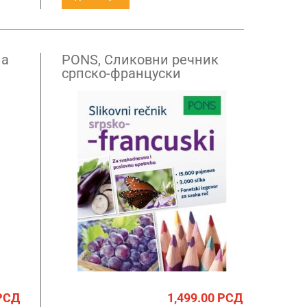
на
PONS, Сликовни речник
српско-француски
РСД
1,499.00
РСД