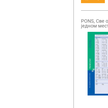
PONS, Све 
једном мес
француског