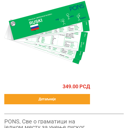
349.00
РСД
Детаљније
PONS, Све о граматици на
једном месту за учење руског