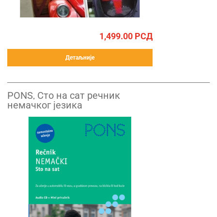
1,499.00
РСД
Детаљније
PONS, Сто на сат речник
немачког језика