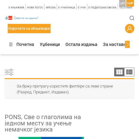
LAT
ЋИР
E-КЊИЖАРА
НОВИ ЛОГОС
ФРЕСКА
E-УЧИОНИЦА
E-УЧИ
Е-ПЕДАГОШКА СВЕСКА
TЕСТОМАТ
Наручите на еКњижари
Почетна
Уџбеници
Остала издања
За наставнике
За бржу претрагу користите филтере са леве стране
(Разред, Предмет, Издавач).
PONS, Све о глаголима на
једном месту за учење
немачког језика