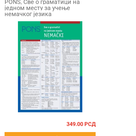
PONS, Све о граматици на
једном месту за учење
немачког језика
349.00
РСД