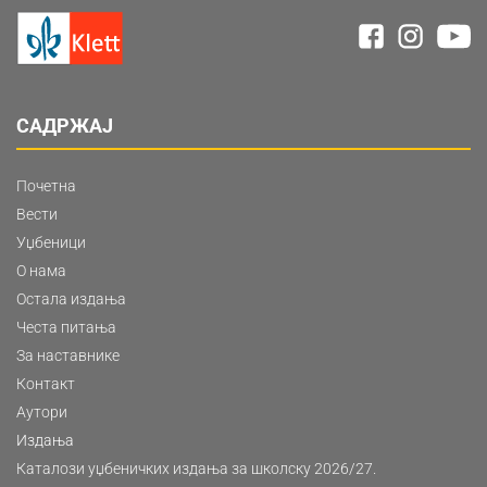
САДРЖАЈ
Почетна
Вести
Уџбеници
О нама
Остала издања
Честа питања
За наставнике
Контакт
Аутори
Издања
Каталози уџбеничких издања за школску 2026/27.