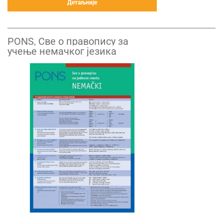
Детаљније
PONS, Све о правопису за
учење немачког језика