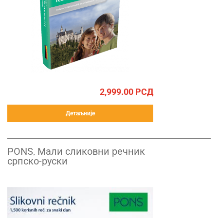
2,999.00
РСД
Детаљније
PONS, Мали сликовни речник
српско-руски