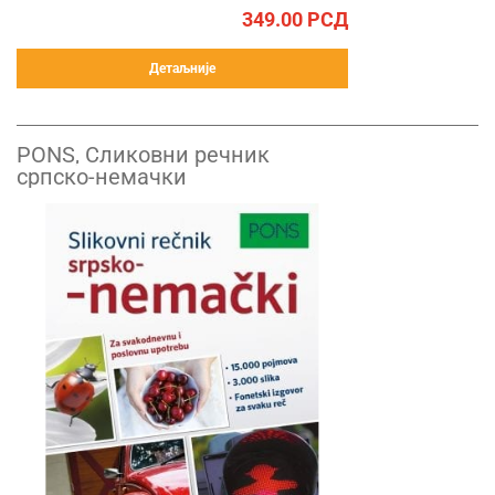
349.00
РСД
Детаљније
PONS, Сликовни речник
српско-немачки