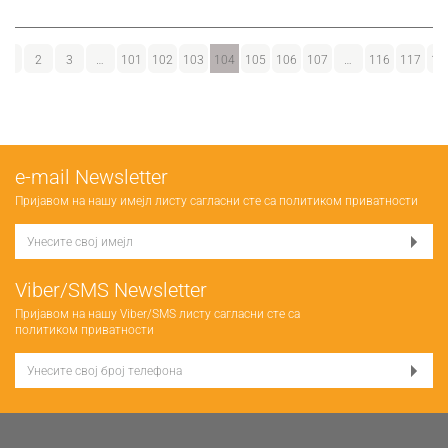
1
2
3
…
101
102
103
104
105
106
107
…
116
117
11
е-mail Newsletter
Пријавом на нашу имејл листу сагласни сте са
политиком приватности
Viber/SMS Newsletter
Пријавом на нашу Viber/SMS листу сагласни сте са
политиком приватности