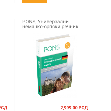
PONS, Универзални
немачко-српски речник
РСД
2,999.00
РСД