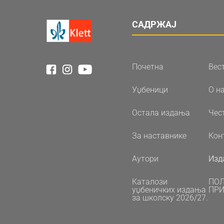
САДРЖАЈ
Почетна
Вес
Уџбеници
О н
Остала издања
Чес
За наставнике
Кон
Аутори
Изд
Каталози
ПО
уџбеничких издања
ПРИ
за школску 2026/27.