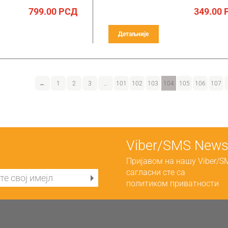
799.00
РСД
349.00
Детаљније
←
1
2
3
…
101
102
103
104
105
106
107
Viber/SMS Newsl
Пријавом на нашу Viber/S
сагласни сте са
политиком приватности