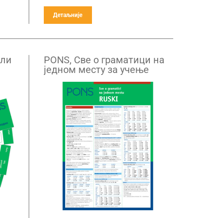
Детаљније
оли
PONS, Све о граматици на
једном месту за учење
руског језика