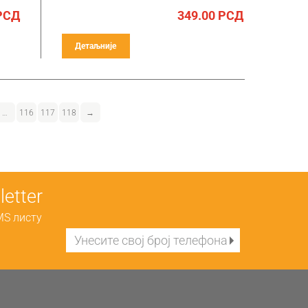
РСД
349.00
РСД
Детаљније
…
116
117
118
→
etter
MS листу