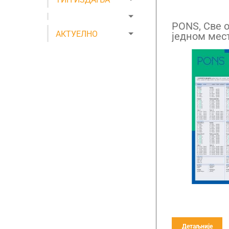
PONS, Све 
АКТУЕЛНО
једном мес
немачког ј
Детаљније