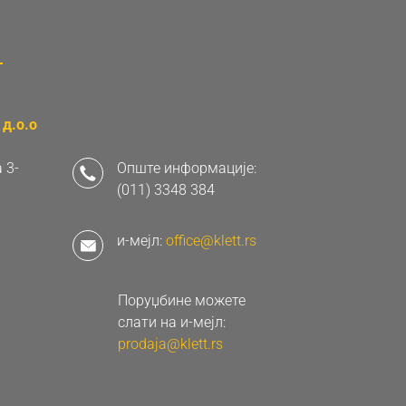
д.о.о
 3-
Опште информације:
(011) 3348 384
и-мејл:
office@klett.rs
Поруџбине можете
слати на и-мејл:
prodaja@klett.rs