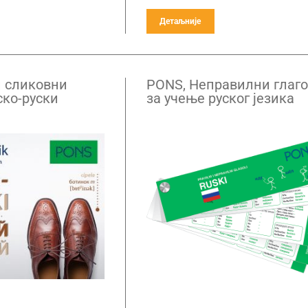
Детаљније
 сликовни
PONS, Неправилни глаг
ско-руски
за учење руског језика