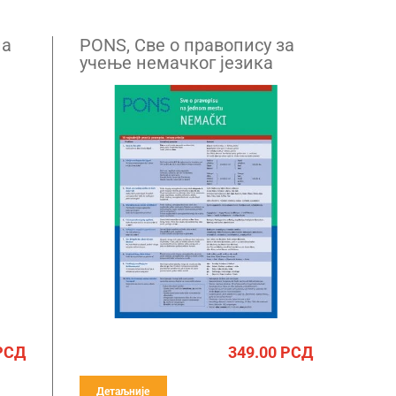
на
PONS, Све о правопису за
учење немачког језика
РСД
349.00
РСД
Детаљније