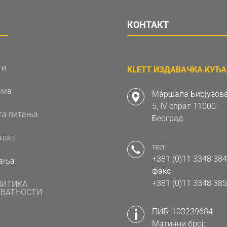
КОНТАКТ
ти
KLETT ИЗДАВАЧКА КУЋА 
ама
Маршала Бирјузова
5, IV спрат 11000
та питања
Београд
такт
тел.
+381 (0)11 3348 384
ања
факс
+381 (0)11 3348 385
ЛИТИКА
ВАТНОСТИ
ПИБ: 103239684
Матични број: