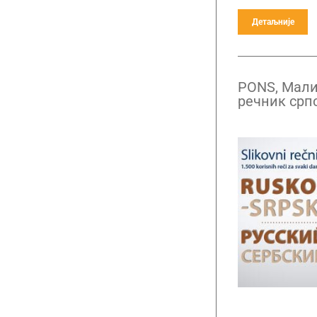
Детаљније
PONS, Мали
речник срп