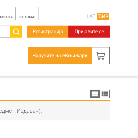
LAT
ЋИР
 СВЕСКА
TЕСТОМАТ
Регистрација
Пријавите се
Наручите на еКњижари
едмет, Издавач).