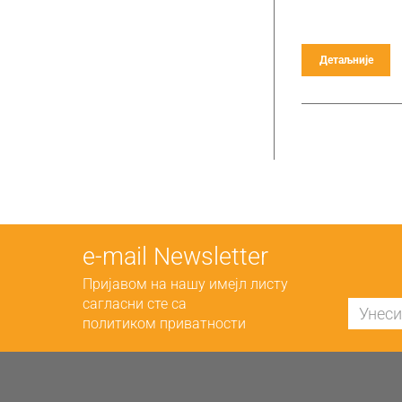
Детаљније
е-mail Newsletter
Пријавом на нашу имејл листу
сагласни сте са
политиком приватности