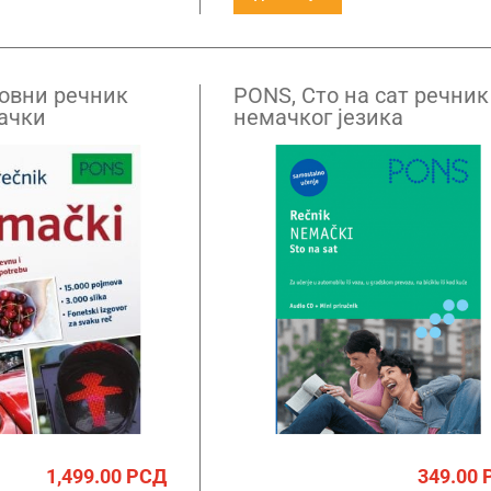
овни речник
PONS, Сто на сат речник
ачки
немачког језика
1,499.00
РСД
349.00