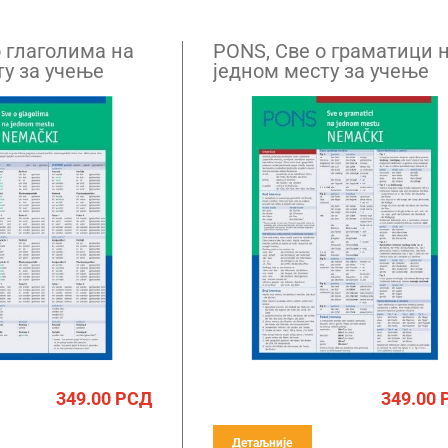
о глаголима на
PONS, Све о граматици 
ту за учење
једном месту за учење
езика
немачког језика
349.00
РСД
349.00
Детаљније