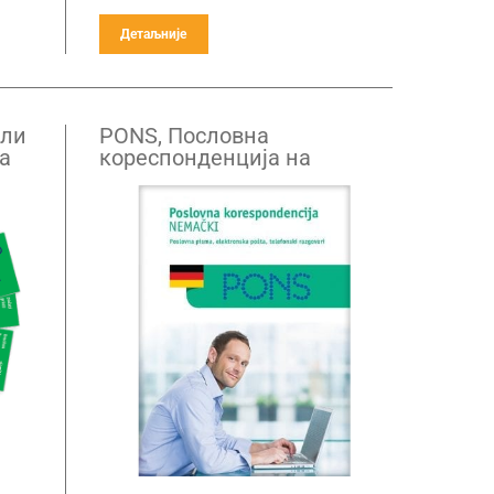
Детаљније
оли
PONS, Пословна
а
кореспонденција на
немачком језку