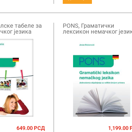
лске табеле за
PONS, Граматички
чког језика
лексикон немачког јези
649.00
РСД
1,199.00