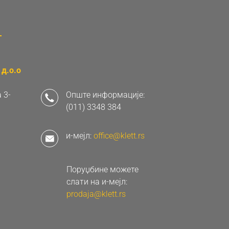
д.о.о
 3-
Опште информације:
(011) 3348 384
и-мејл:
office@klett.rs
Поруџбине можете
слати на и-мејл:
prodaja@klett.rs