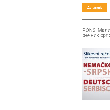
Детаљније
PONS, Мали
речник срп