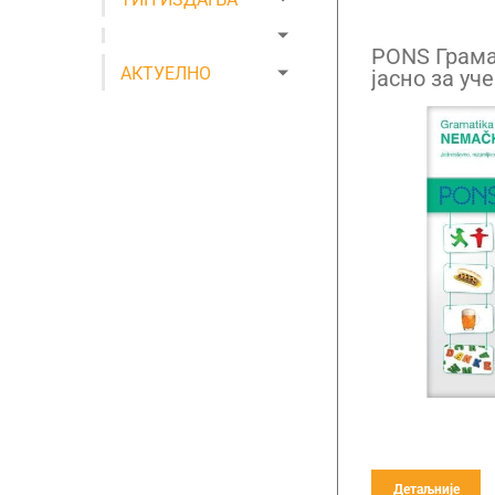
PONS Грама
АКТУЕЛНО
јасно за уч
језика
Детаљније