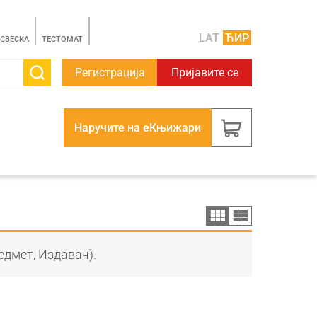
LAT
ЋИР
 СВЕСКА
TЕСТОМАТ
Регистрација
Пријавите се
Наручите на еКњижари
едмет, Издавач).