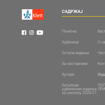
САДРЖАЈ
Почетна
Вес
Уџбеници
О н
Остала издања
Чес
За наставнике
Кон
Аутори
Изд
Каталози
ПО
уџбеничких издања
ПРИ
за школску 2026/27.