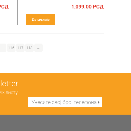
РСД
1,099.00
РСД
Детаљније
…
116
117
118
→
etter
MS листу