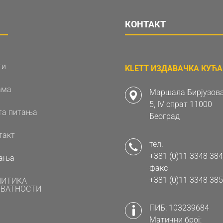
КОНТАКТ
ти
KLETT ИЗДАВАЧКА КУЋА 
ама
Маршала Бирјузова
5, IV спрат 11000
та питања
Београд
такт
тел.
+381 (0)11 3348 384
ања
факс
+381 (0)11 3348 385
ЛИТИКА
ВАТНОСТИ
ПИБ: 103239684
Матични број: