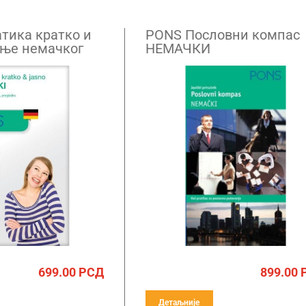
тика кратко и
PONS Пословни компас
ење немачког
НЕМАЧКИ
699.00
РСД
899.00
Детаљније