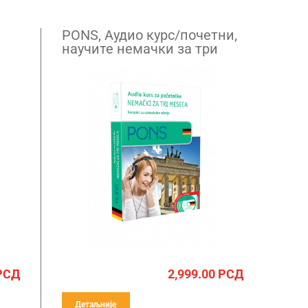
PONS, Аудио курс/почетни,
научите немачки за три
месеца
РСД
2,999.00
РСД
Детаљније