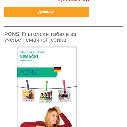
Детаљније
PONS, Глаголске табеле за
учење немачког језика