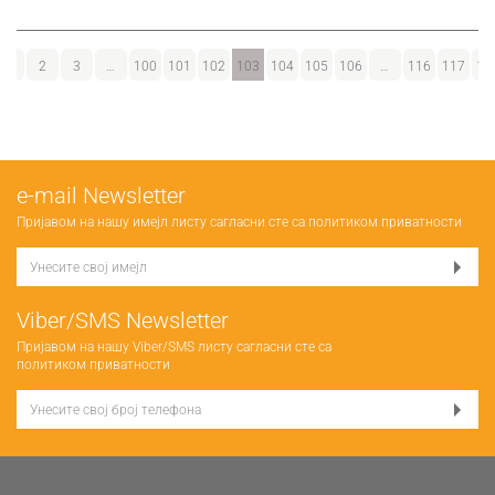
1
2
3
…
100
101
102
103
104
105
106
…
116
117
11
е-mail Newsletter
Пријавом на нашу имејл листу сагласни сте са
политиком приватности
Viber/SMS Newsletter
Пријавом на нашу Viber/SMS листу сагласни сте са
политиком приватности