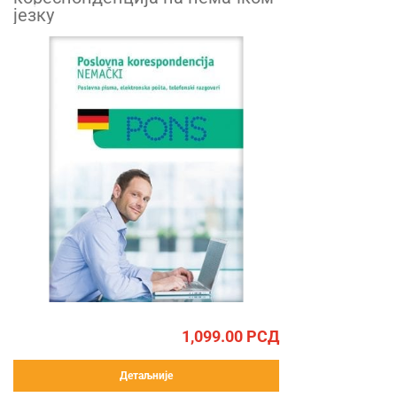
језку
1,099.00
РСД
Детаљније