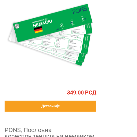
349.00
РСД
Детаљније
PONS, Пословна
кореспонденција на немачком