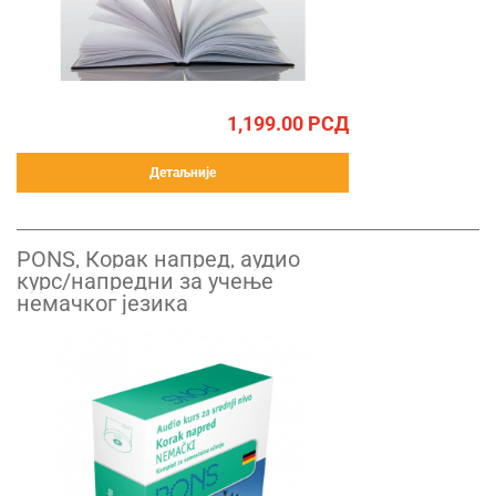
1,199.00
РСД
Детаљније
PONS, Корак напред, aудио
курс/напредни за учење
немачког језика