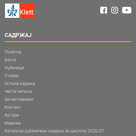
САДРЖАЈ
Почетна
Вести
Уџбеници
О нама
Остала издања
Честа питања
За наставнике
Контакт
Аутори
Издања
Каталози уџбеничких издања за школску 2026/27.