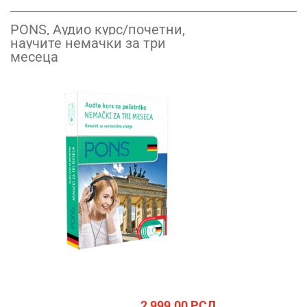
PONS, Аудио курс/почетни,
научите немачки за три
месеца
2,999.00
РСД