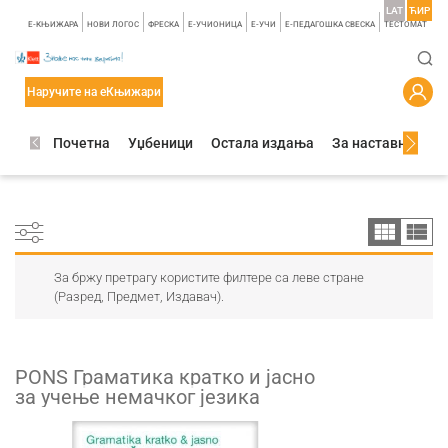
LAT
ЋИР
E-КЊИЖАРА
НОВИ ЛОГОС
ФРЕСКА
E-УЧИОНИЦА
E-УЧИ
Е-ПЕДАГОШКА СВЕСКА
TЕСТОМАТ
Наручите на еКњижари
Почетна
Уџбеници
Остала издања
За наставнике
За бржу претрагу користите филтере са леве стране
(Разред, Предмет, Издавач).
PONS Граматика кратко и јасно
за учење немачког језика