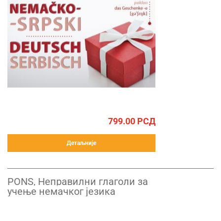
799.00
РСД
Детаљније
PONS, Неправилни глаголи за
учење немачког језика