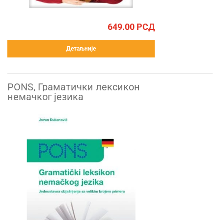
649.00
РСД
Детаљније
PONS, Граматички лексикон
немачког језика