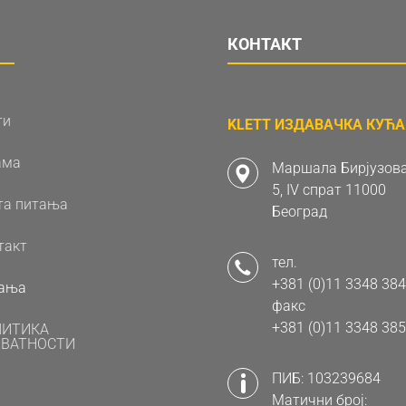
КОНТАКТ
ти
KLETT ИЗДАВАЧКА КУЋА 
ама
Маршала Бирјузова
5, IV спрат 11000
та питања
Београд
такт
тел.
+381 (0)11 3348 384
ања
факс
+381 (0)11 3348 385
ЛИТИКА
ВАТНОСТИ
ПИБ: 103239684
Матични број: