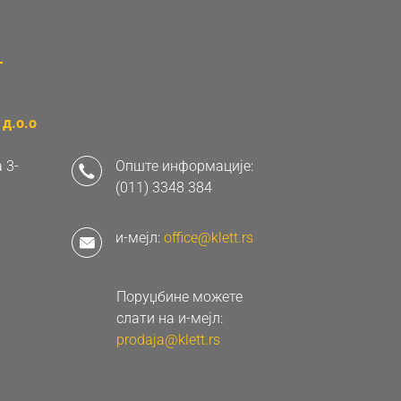
д.о.о
 3-
Опште информације:
(011) 3348 384
и-мејл:
office@klett.rs
Поруџбине можете
слати на и-мејл:
prodaja@klett.rs