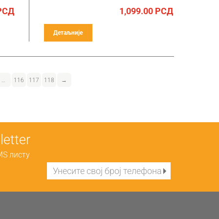
РСД
1,099.00
РСД
Детаљније
…
116
117
118
→
etter
MS листу