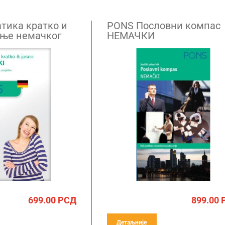
тика кратко и
PONS Пословни компас
ење немачког
НЕМАЧКИ
699.00
РСД
899.00
Детаљније