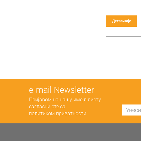
Детаљније
е-mail Newsletter
Пријавом на нашу имејл листу
сагласни сте са
политиком приватности