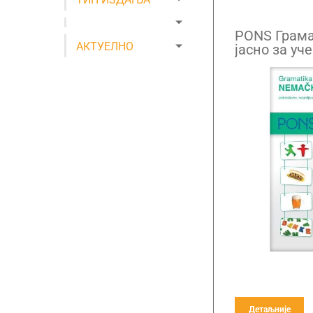
PONS Грама
АКТУЕЛНО
јасно за уч
језика
Детаљније