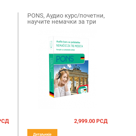
PONS, Аудио курс/почетни,
научите немачки за три
месеца
РСД
2,999.00
РСД
Детаљније