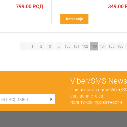
799.00
РСД
349.00
Детаљније
←
1
2
3
…
100
101
102
103
104
105
106
Viber/SMS Newsl
Пријавом на нашу Viber/S
сагласни сте са
политиком приватности