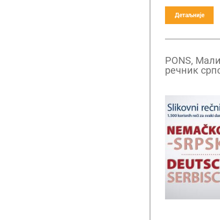
Детаљније
PONS, Мали
речник срп