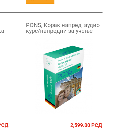
PONS, Корак напред, aудио
ка
курс/напредни за учење
немачког језика
РСД
2,599.00
РСД