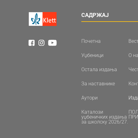
САДРЖАЈ
Почетна
Вес
Уџбеници
О н
Остала издања
Чес
За наставнике
Кон
Аутори
Изд
Каталози
ПО
уџбеничких издања
ПРИ
за школску 2026/27.