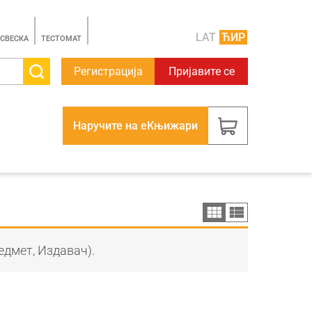
LAT
ЋИР
 СВЕСКА
TЕСТОМАТ
Регистрација
Пријавите се
Наручите на еКњижари
едмет, Издавач).