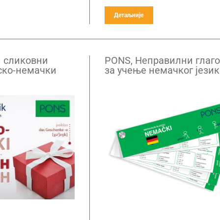
Детаљније
 сликовни
PONS, Неправилни глаг
ско-немачки
за учење немачког језик