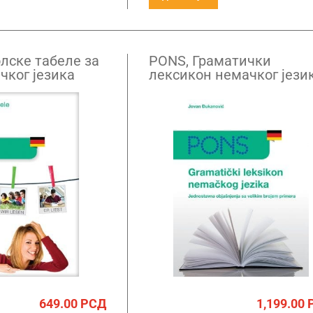
лске табеле за
PONS, Граматички
чког језика
лексикон немачког јези
649.00
РСД
1,199.00