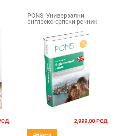
PONS, Универзални
енглеско-српски речник
РСД
2,999.00
РСД
Детаљније