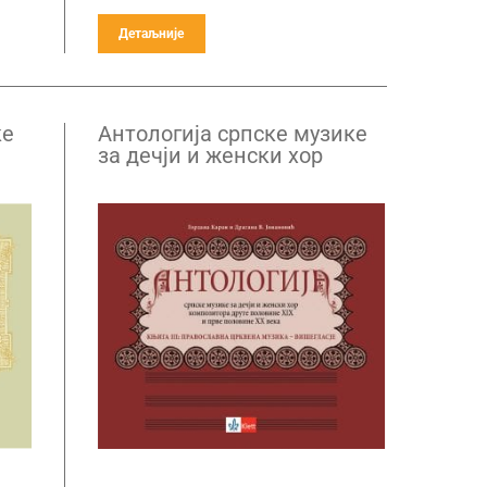
Детаљније
ке
Антологија српске музике
за дечји и женски хор
композитора друге
половине XIX и прве
га
половине XX века – књига
3