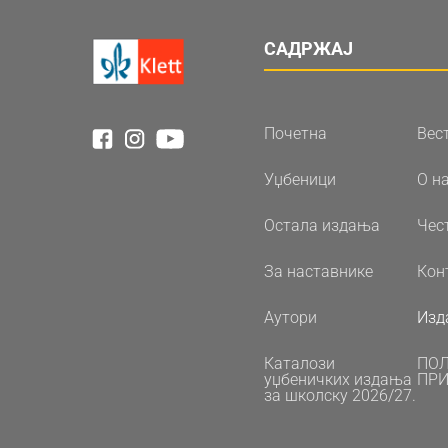
САДРЖАЈ
Почетна
Вес
Уџбеници
О н
Остала издања
Чес
За наставнике
Кон
Аутори
Изд
Каталози
ПО
уџбеничких издања
ПРИ
за школску 2026/27.