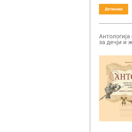
Детаљније
Антологија
за дечји и 
композитор
половине X
половине X
1