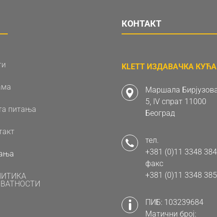
КОНТАКТ
ти
KLETT ИЗДАВАЧКА КУЋА 
ама
Маршала Бирјузова
5, IV спрат 11000
та питања
Београд
такт
тел.
+381 (0)11 3348 384
ања
факс
+381 (0)11 3348 385
ЛИТИКА
ВАТНОСТИ
ПИБ: 103239684
Матични број: