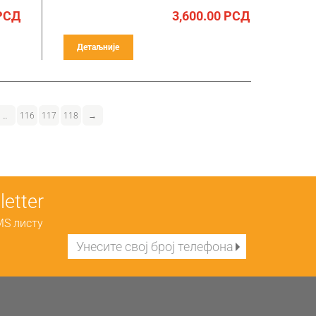
РСД
3,600.00
РСД
Детаљније
…
116
117
118
→
etter
MS листу