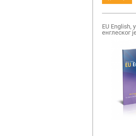
EU English,
енглеског ј