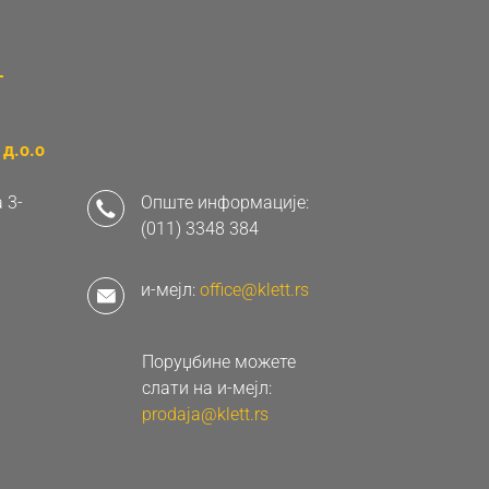
д.о.о
 3-
Опште информације:
(011) 3348 384
и-мејл:
office@klett.rs
Поруџбине можете
слати на и-мејл:
prodaja@klett.rs