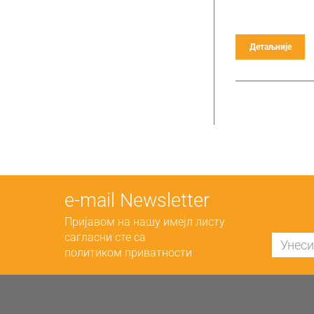
Детаљније
е-mail Newsletter
Пријавом на нашу имејл листу
сагласни сте са
политиком приватности