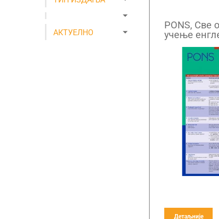
PONS, Све о
АКТУЕЛНО
учење енгле
Детаљније