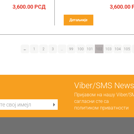
3,600.00
РСД
3,600.00
Детаљније
←
1
2
3
…
99
100
101
102
103
104
105
Viber/SMS Newsl
Пријавом на нашу Viber/S
сагласни сте са
политиком приватности