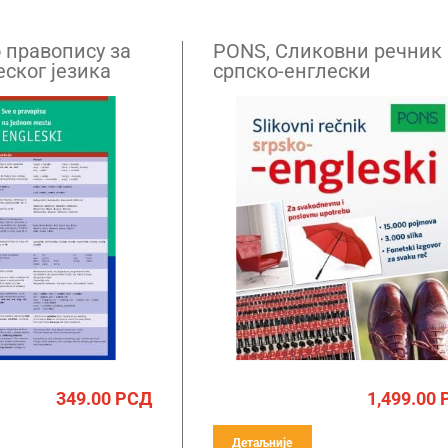
 правопису за
PONS, Сликовни речник
ског језика
српско-енглески
349.00
РСД
1,499.00
Детаљније