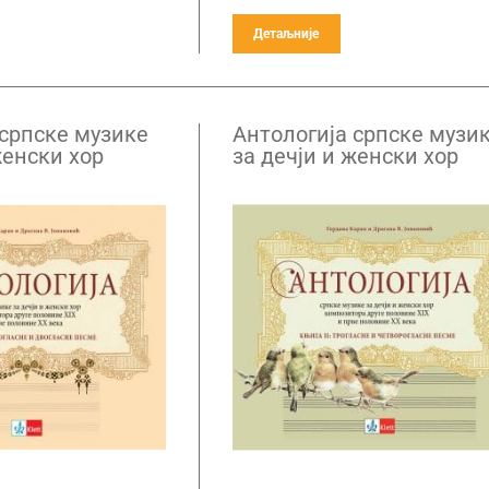
Детаљније
 српске музике
Антологија српске музи
женски хор
за дечји и женски хор
а друге
композитора друге
IX и прве
половине XIX и прве
X века – књига
половине XX века – књи
2