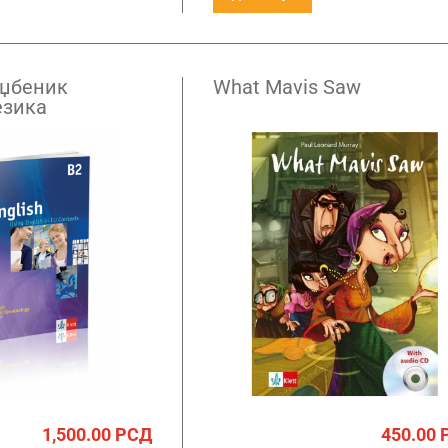
 уџбеник
What Mavis Saw
езика
1,500.00
РСД
450.00