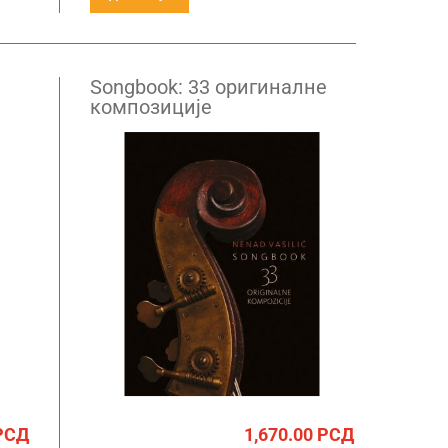
Songbook: 33 оригиналне
композиције
РСД
1,670.00
РСД