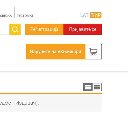
LAT
ЋИР
 СВЕСКА
TЕСТОМАТ
Регистрација
Пријавите се
Наручите на еКњижари
едмет, Издавач).